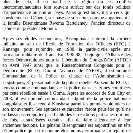
plus de cela, il est natif de la région où les conflits
intercommunautaires font souvent surface sur des fonds politisés
d’appartenance ou non au pays. Alors qu’est faux, il y a ceux qui
considèrent ce Général, sur base de son nom, comme appartenant à
la famille Bisengimana Rwema Bartelemey, l’ancien directeur de
cabinet du président Mobutu.
Apres ses études secondaires, Bisengimana entreprit la carrière
militaire au sein de l’Ecole de Formation des Officiers (EFO) à
Kananga, pour rejoindre, en 1988, la garde-civile après une
formation militaire de 3 ans. En 1996-98, il rejoignit l’Alliance des
forces Démocratiques pour la Libération du Congo/Zaïre (AFDL)
en Avril 1997 ainsi que le Rassemblement Congolais pour la
Démocratie (RCD). Durant l’avancée de l’AFDL, il est nommé
Commandant de la Police en charge de l’Administration et
e
Logistiques, 3
personnalité de la police rebelle. Au sein du RCD, il
œuvra comme commandant de la police dans les zones contrôlées
par cette rébellion basée à Goma. Apres les accords de Sun City en
2003, il est nommé commandant adjoint de la police nationale
congolaise et il se rend à Kinshasa parmi les premiers pionniers de
son mouvement. Ses aptitudes et caractère feront peut-être qu’il ne
se laisse pas emporter par d’attitudes et réactions partisanes qui ont,
de fois, caractérisées certains afin de faire allégeance à leur
anciennes factions. Le général Bisengimana est aujourd’hui en tête
d’une police qui est reconnue être moins performante au regard de