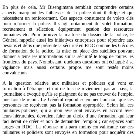
En plus de cela, Mr Bisengimana semblait comprendre certains
aspects marquant les faiblesses de la police dont il dirige et qui
nécessitent un renforcement. Ces aspects constituent de volets clés
pour reformer la police. Il s’agit notamment du volet formation,
recrutement et sélection, équipement, gestion des ressources
humaines etc. Pour prouver la maitrise du dossier de la police, le
Général rappelle aussi les initiatives entreprises pour répondre aux
besoins et défis que présente la sécurité en RDC comme les 6 écoles
de formation de la police, la mise en place des satellites pouvant
donner a tems les informations sur la sécurité le long de toutes les
frontières du pays. Nonobstant, quelques questions ont échappé à sa
vigilance mais aussi certains propos me sont restés moins
convaincants.
A la question relative aux militaires et policiers qui vont en
formation à l’étranger et qui de fois ne reviennent pas au pays, la
journaliste a évoqué qu’ils se plaignent de ne pas trouver de l’emploi
une fois de retour. Le Général répond sciemment ou non que ces
personnes ne reçoivent pas la formation appropriée. Selon lui, ces
militaires-policiers, qui a mon avis sont envoyés en accord avec
leurs hiérarchies, devraient faire un choix d’une formation qui leur
faciliterait de créer et non de demander l’emploi ; car espaces sont
larges en RDC. La réponse m’a paru moins convaincante car ces
militaires et policiers sont envoyés en formation pour acquérir des