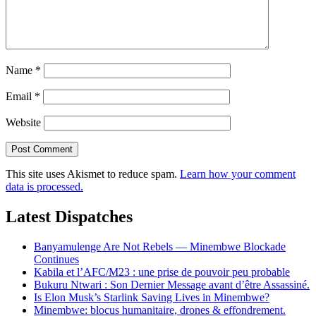
Name
*
Email
*
Website
This site uses Akismet to reduce spam.
Learn how your comment
data is processed.
Latest Dispatches
Banyamulenge Are Not Rebels — Minembwe Blockade
Continues
Kabila et l’AFC/M23 : une prise de pouvoir peu probable
Bukuru Ntwari : Son Dernier Message avant d’être Assassiné.
Is Elon Musk’s Starlink Saving Lives in Minembwe?
Minembwe: blocus humanitaire, drones & effondrement.