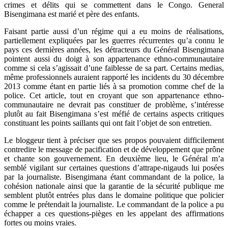
crimes et délits qui se commettent dans le Congo. General
Bisengimana est marié et père des enfants.
Faisant partie aussi d’un régime qui a eu moins de réalisations,
partiellement expliquées par les guerres récurrentes qu’a connu le
pays ces dernières années, les détracteurs du Général Bisengimana
pointent aussi du doigt à son appartenance ethno-communautaire
comme si cela s’agissait d’une faiblesse de sa part. Certains medias,
même professionnels auraient rapporté les incidents du 30 décembre
2013 comme étant en partie liés à sa promotion comme chef de la
police. Cet article, tout en croyant que son appartenance ethno-
communautaire ne devrait pas constituer de problème, s’intéresse
plutôt au fait Bisengimana s’est méfié de certains aspects critiques
constituant les points saillants qui ont fait l’objet de son entretien.
Le bloggeur tient à préciser que ses propos pouvaient difficilement
contredire le message de pacification et de développement que prône
et chante son gouvernement. En deuxième lieu, le Général m’a
semblé vigilant sur certaines questions d’attrape-nigauds lui posées
par la journaliste. Bisengimana étant commandant de la police, la
cohésion nationale ainsi que la garantie de la sécurité publique me
semblent plutôt entrées plus dans le domaine politique que policier
comme le prétendait la journaliste. Le commandant de la police a pu
échapper a ces questions-pièges en les appelant des affirmations
fortes ou moins vraies.