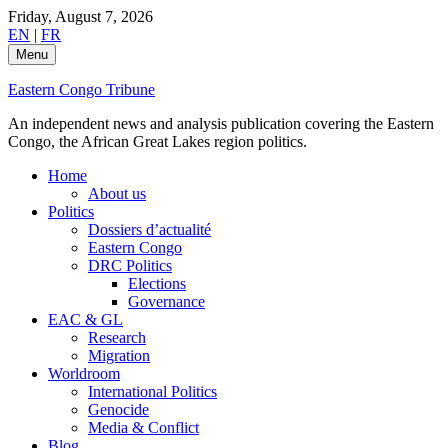
Skip
Friday, August 7, 2026
to
EN
|
FR
content
Menu
Eastern Congo Tribune
An independent news and analysis publication covering the Eastern
Congo, the African Great Lakes region politics.
Home
About us
Politics
Dossiers d’actualité
Eastern Congo
DRC Politics
Elections
Governance
EAC & GL
Research
Migration
Worldroom
International Politics
Genocide
Media & Conflict
Blog