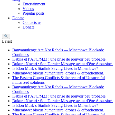
Entertainment
Videos
Popular posts
Donate
Contacts us
Donate
Search
Latest
Banyamulenge Are Not Rebels — Minembwe Blockade
Continues
Kabila et l’AFC/M23 : une prise de pouvoir peu probable
Bukuru Ntwari : Son Dernier Message avant d’être Assassiné.
Is Elon Musk’s Starlink Saving Lives in Minembwe?
Minembwe: blocus humanitaire, drones & effondrement.
The Eastern Congo Conflicts & the record of Unsucceful
militarized solutions
Banyamulenge Are Not Rebels — Minembwe Blockade
Continues
Kabila et l’AFC/M23 : une prise de pouvoir peu probable
Bukuru Ntwari : Son Dernier Message avant d’être Assassiné.
Is Elon Musk’s Starlink Saving Lives in Minembwe?
Minembwe: blocus humanitaire, drones & effondrement.
The Eastern Congo Conflicts & the record of Unsucceful