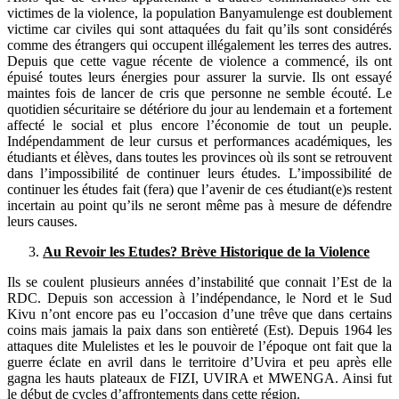
victimes de la violence, la population Banyamulenge est doublement
victime car civiles qui sont attaquées du fait qu’ils sont considérés
comme des étrangers qui occupent illégalement les terres des autres.
Depuis que cette vague récente de violence a commencé, ils ont
épuisé toutes leurs énergies pour assurer la survie. Ils ont essayé
maintes fois de lancer de cris que personne ne semble écouté. Le
quotidien sécuritaire se détériore du jour au lendemain et a fortement
affecté le social et plus encore l’économie de tout un peuple.
Indépendamment de leur cursus et performances académiques, les
étudiants et élèves, dans toutes les provinces où ils sont se retrouvent
dans l’impossibilité de continuer leurs études. L’impossibilité de
continuer les études fait (fera) que l’avenir de ces étudiant(e)s restent
incertain au point qu’ils ne seront même pas à mesure de défendre
leurs causes.
Au Revoir les Etudes? Brève Historique de la Violence
Ils se coulent plusieurs années d’instabilité que connait l’Est de la
RDC. Depuis son accession à l’indépendance, le Nord et le Sud
Kivu n’ont encore pas eu l’occasion d’une trêve que dans certains
coins mais jamais la paix dans son entièreté (Est). Depuis 1964 les
attaques dite Mulelistes et les le pouvoir de l’époque ont fait que la
guerre éclate en avril dans le territoire d’Uvira et peu après elle
gagna les hauts plateaux de FIZI, UVIRA et MWENGA. Ainsi fut
le début de cycles d’affrontements dans cette région.