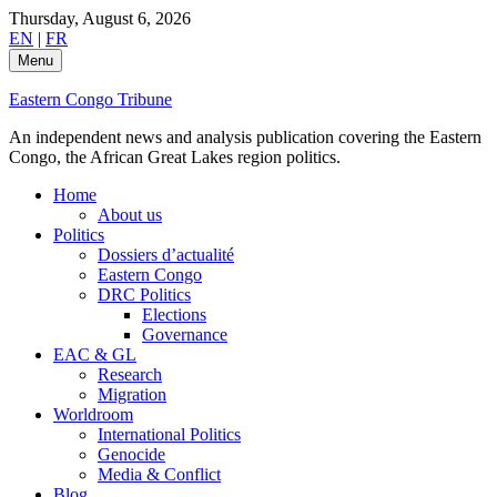
Skip
Thursday, August 6, 2026
to
EN
|
FR
content
Menu
Eastern Congo Tribune
An independent news and analysis publication covering the Eastern
Congo, the African Great Lakes region politics.
Home
About us
Politics
Dossiers d’actualité
Eastern Congo
DRC Politics
Elections
Governance
EAC & GL
Research
Migration
Worldroom
International Politics
Genocide
Media & Conflict
Blog