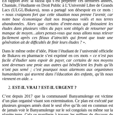
En rapport avec la razzia qui s’est perpétrée ces dernières années,
Chantale, l’étudiante en Droit Public à L’Université Libre de Grands
Lacs (ULGL/Bukavu), nous a partagé son désespoir en ce mots :
«
nous craignons fort que cette situation nous prenne l’avenir, car
notre base économique était nos troupeaux volés et nos terres
abandonnées. Alors que certains d’entre-nous qui finissaient les
études dans plusieurs villes du pays sont obligés de retourner par
manque de moyen…alors pensez-vous que nous allons nous relever
facilement après ces fléaux d’atrocités qui feront que toute une
génération ait de difficultés de finir leurs études ?
».
Dans le même ordre d’idée, Pilote l’étudiant de l’université officielle
de Bukavu en pharmacie s’est exprimé en ces mots «
ce n’est pas
facile d’étudier sans espoir de payer, car certains de nos moyens
sont devenues une proie aux autres qui bénéficient les fruits qu’ils
n’ont pas semé ; c’est pourquoi nous alarmons aux organismes
humanitaires qui œuvrent dans l’éducation des enfants, qu’ils nous
viennent en aide. »
EST-IL VRAI ? EST-IL URGENT ?
C’est depuis 2017 que la communauté Banyamulenge est victime
d’un plan organisé visant son extermination. Ce plan est exécuté par
plusieurs groupes armés dont le seul rêve qu’ils ont en commun est
de jamais voir le Banyamulenge sur le sol congolais ou même sur la
planète terre. Cela se manifeste à travers les milliers de discours de