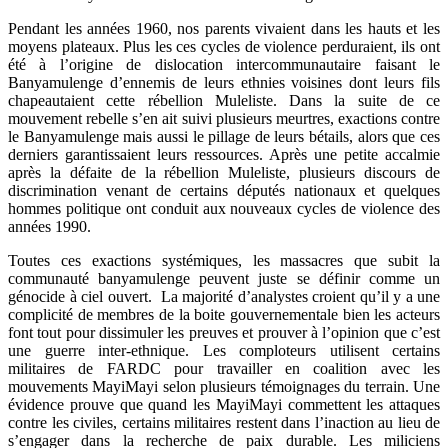
Pendant les années 1960, nos parents vivaient dans les hauts et les
moyens plateaux. Plus les ces cycles de violence perduraient, ils ont
été à l’origine de dislocation intercommunautaire faisant le
Banyamulenge d’ennemis de leurs ethnies voisines dont leurs fils
chapeautaient cette rébellion Muleliste. Dans la suite de ce
mouvement rebelle s’en ait suivi plusieurs meurtres, exactions contre
le Banyamulenge mais aussi le pillage de leurs bétails, alors que ces
derniers garantissaient leurs ressources. Après une petite accalmie
après la défaite de la rébellion Muleliste, plusieurs discours de
discrimination venant de certains députés nationaux et quelques
hommes politique ont conduit aux nouveaux cycles de violence des
années 1990.
Toutes ces exactions systémiques, les massacres que subit la
communauté banyamulenge peuvent juste se définir comme un
génocide à ciel ouvert. La majorité d’analystes croient qu’il y a une
complicité de membres de la boite gouvernementale bien les acteurs
font tout pour dissimuler les preuves et prouver à l’opinion que c’est
une guerre inter-ethnique. Les comploteurs utilisent certains
militaires de FARDC pour travailler en coalition avec les
mouvements MayiMayi selon plusieurs témoignages du terrain. Une
évidence prouve que quand les MayiMayi commettent les attaques
contre les civiles, certains militaires restent dans l’inaction au lieu de
s’engager dans la recherche de paix durable. Les miliciens