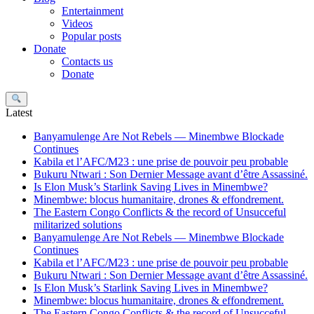
Entertainment
Videos
Popular posts
Donate
Contacts us
Donate
Search
Latest
Banyamulenge Are Not Rebels — Minembwe Blockade
Continues
Kabila et l’AFC/M23 : une prise de pouvoir peu probable
Bukuru Ntwari : Son Dernier Message avant d’être Assassiné.
Is Elon Musk’s Starlink Saving Lives in Minembwe?
Minembwe: blocus humanitaire, drones & effondrement.
The Eastern Congo Conflicts & the record of Unsucceful
militarized solutions
Banyamulenge Are Not Rebels — Minembwe Blockade
Continues
Kabila et l’AFC/M23 : une prise de pouvoir peu probable
Bukuru Ntwari : Son Dernier Message avant d’être Assassiné.
Is Elon Musk’s Starlink Saving Lives in Minembwe?
Minembwe: blocus humanitaire, drones & effondrement.
The Eastern Congo Conflicts & the record of Unsucceful