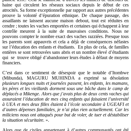
haine qui circulent les réseaux sociaux depuis le début de ces
atrocités. Sa forme exceptionnelle par rapport aux autres précédentes
prouve la volonté d’épuration ethnique. De chaque passage, des
assaillants ne laissent aucune maison debout, tout est réduites en
cendre ; toutes les vaches emportées et certaines qui échappent à leur
contrôle meurent à la suite de mauvaises conditions. Nous ne
pouvons compter le nombre exact des vaches razziées. Presque tous
les parents sont appauvris et cela a déjà de conséquences néfastes
sur l’éducation des enfants et étudiants. En plus de cela, de familles
entières se sont retrouvées sans abris et un nombre élevé d’étudiants
qui se trouve obligé d’abandonner leurs études à défaut de moyens
financiers.
C’est dans ce sentiment de désespoir que le notable d’Itombwe
(Mibunda), MAGURU MUHINDA a exprimé sa désolation
plusieurs longues nuits et journées passent, les enfants, les mamans,
les pères et les vieillards dorment sous une bâche dans le camp de
déplacés a Mikenge. Alors que j’avais plus de deux cents vaches qui
assuraient l’éducation de mes cinq enfants qui faisaient l’université
à UEA et mes deux filles étaient à l’école secondaire à UGEAFI et
d’autres dépenses familiales, je n’ai plus rien actuellement. Car les
miliciens nous ont attaqués pour but de voler, de tuer et déstabiliser
la situation sécuritaire.
».
Alors que de civiles appartenant à d’autres communautés ont été