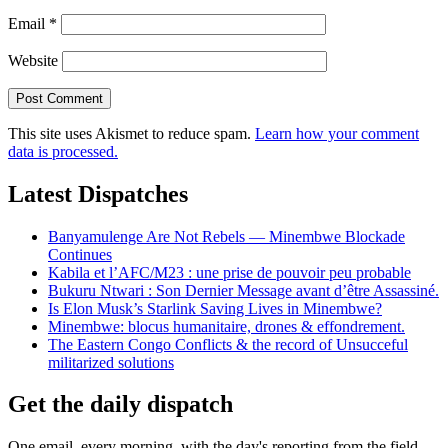
Email
*
Website
This site uses Akismet to reduce spam.
Learn how your comment
data is processed.
Latest Dispatches
Banyamulenge Are Not Rebels — Minembwe Blockade
Continues
Kabila et l’AFC/M23 : une prise de pouvoir peu probable
Bukuru Ntwari : Son Dernier Message avant d’être Assassiné.
Is Elon Musk’s Starlink Saving Lives in Minembwe?
Minembwe: blocus humanitaire, drones & effondrement.
The Eastern Congo Conflicts & the record of Unsucceful
militarized solutions
Get the daily dispatch
One email, every morning, with the day's reporting from the field.