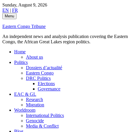
Skip
Sunday, August 9, 2026
to
EN
|
FR
content
Menu
Eastern Congo Tribune
An independent news and analysis publication covering the Eastern
Congo, the African Great Lakes region politics.
Home
About us
Politics
Dossiers d’actualité
Eastern Congo
DRC Politics
Elections
Governance
EAC & GL
Research
Migration
Worldroom
International Politics
Genocide
Media & Conflict
Blog