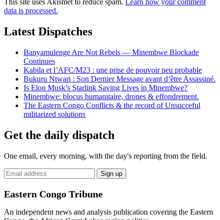
This site uses Akismet to reduce spam.
Learn how your comment
data is processed.
Latest Dispatches
Banyamulenge Are Not Rebels — Minembwe Blockade
Continues
Kabila et l’AFC/M23 : une prise de pouvoir peu probable
Bukuru Ntwari : Son Dernier Message avant d’être Assassiné.
Is Elon Musk’s Starlink Saving Lives in Minembwe?
Minembwe: blocus humanitaire, drones & effondrement.
The Eastern Congo Conflicts & the record of Unsucceful
militarized solutions
Get the daily dispatch
One email, every morning, with the day's reporting from the field.
Email
Sign up
address
Eastern Congo Tribune
An independent news and analysis publication covering the Eastern