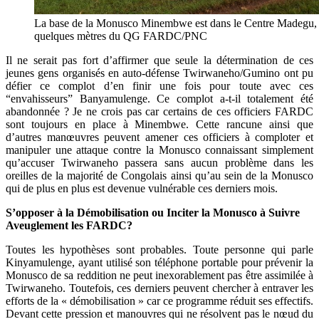
La base de la Monusco Minembwe est dans le Centre Madegu,
quelques mètres du QG FARDC/PNC
Il ne serait pas fort d’affirmer que seule la détermination de ces
jeunes gens organisés en auto-défense Twirwaneho/Gumino ont pu
défier ce complot d’en finir une fois pour toute avec ces
“envahisseurs” Banyamulenge. Ce complot a-t-il totalement été
abandonnée ? Je ne crois pas car certains de ces officiers FARDC
sont toujours en place à Minembwe. Cette rancune ainsi que
d’autres manœuvres peuvent amener ces officiers à comploter et
manipuler une attaque contre la Monusco connaissant simplement
qu’accuser Twirwaneho passera sans aucun problème dans les
oreilles de la majorité de Congolais ainsi qu’au sein de la Monusco
qui de plus en plus est devenue vulnérable ces derniers mois.
S’opposer à la Démobilisation ou Inciter la Monusco à Suivre
Aveuglement les FARDC?
Toutes les hypothèses sont probables. Toute personne qui parle
Kinyamulenge, ayant utilisé son téléphone portable pour prévenir la
Monusco de sa reddition ne peut inexorablement pas être assimilée à
Twirwaneho. Toutefois, ces derniers peuvent chercher à entraver les
efforts de la « démobilisation » car ce programme réduit ses effectifs.
Devant cette pression et manouvres qui ne résolvent pas le nœud du