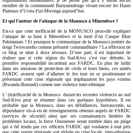
organisations humanitaires, je ne pense pas qu’il y aurait aucun
membre de la communauté Banyamulenge vivant encore les Hauts
Plateaux d’Uvira-Fizi-Mwenga aujourd’hui.
Et qui l’auteur de l’attaque de la Monusco à Minembwe ?
Est-ce que cette inefficacité de la MONUSCO peut-elle expliquer
l’attaque de sa base à Minembwe et la mort d’un Casque Blue
Pakistanais ? Et pourquoi le communique de la Monusco pointer du
doigt Twirwaneho comme présumé commanditaire ? La réflexion de
ce blog se situe à deux niveaux. D’une part, il est important de
réaliser que si cette région du Sud-Kivu s’est vue détruite, la
première responsabilité incombait aux FARDC. En plus de faillir
dans ses missions de protection de civils et leurs biens, ces unités
FARDC avaient opté d’allumer le feu tout en se positionnant et
présentant cette crise régionale qui impliquaient les pays voisins
(Rwanda-Burundi) comme une violence inter-ethnique.
L’ (in)efficacité de la Monusco durant les recentes violences au sud
Sud-Kivu peut se résumer dans ces quelques hypothèses. Il est
probable que la Monusco, dans ses défaillances, bureaucratie, sa
dépendance vis-à-vis de renseignements obtenus auprès de FARDC
(services de sécurité) ainsi que ses connaissances limitées de
problèmes locaux, la force Onusienne serait tombée dans un piège
qui a été tendu par ces officiers FARDC qui voulaient à tout prix
que cette guerre régionale soit réduite en crise locale, inter-ethnique