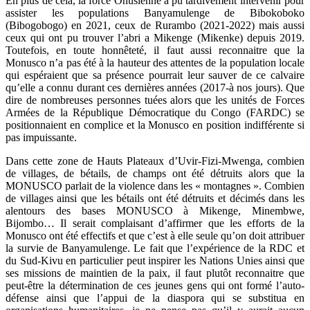
En plus de cela, la force Onusienne a pu tardivement intervenir pour
assister les populations Banyamulenge de Bibokoboko
(Bibogobogo) en 2021, ceux de Rurambo (2021-2022) mais aussi
ceux qui ont pu trouver l’abri a Mikenge (Mikenke) depuis 2019.
Toutefois, en toute honnêteté, il faut aussi reconnaitre que la
Monusco n’a pas été à la hauteur des attentes de la population locale
qui espéraient que sa présence pourrait leur sauver de ce calvaire
qu’elle a connu durant ces dernières années (2017-à nos jours). Que
dire de nombreuses personnes tuées alors que les unités de Forces
Armées de la République Démocratique du Congo (FARDC) se
positionnaient en complice et la Monusco en position indifférente si
pas impuissante.
Dans cette zone de Hauts Plateaux d’Uvir-Fizi-Mwenga, combien
de villages, de bétails, de champs ont été détruits alors que la
MONUSCO parlait de la violence dans les « montagnes ». Combien
de villages ainsi que les bétails ont été détruits et décimés dans les
alentours des bases MONUSCO à Mikenge, Minembwe,
Bijombo… Il serait complaisant d’affirmer que les efforts de la
Monusco ont été effectifs et que c’est à elle seule qu’on doit attribuer
la survie de Banyamulenge. Le fait que l’expérience de la RDC et
du Sud-Kivu en particulier peut inspirer les Nations Unies ainsi que
ses missions de maintien de la paix, il faut plutôt reconnaitre que
peut-être la détermination de ces jeunes gens qui ont formé l’auto-
défense ainsi que l’appui de la diaspora qui se substitua en