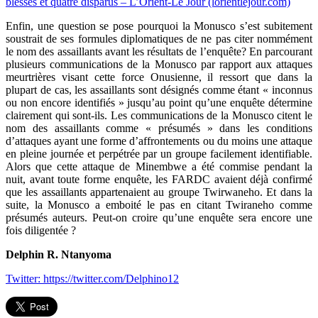
blessés et quatre disparus – L’Orient-Le Jour (lorientlejour.com)
Enfin, une question se pose pourquoi la Monusco s’est subitement
soustrait de ses formules diplomatiques de ne pas citer nommément
le nom des assaillants avant les résultats de l’enquête? En parcourant
plusieurs communications de la Monusco par rapport aux attaques
meurtrières visant cette force Onusienne, il ressort que dans la
plupart de cas, les assaillants sont désignés comme étant « inconnus
ou non encore identifiés » jusqu’au point qu’une enquête détermine
clairement qui sont-ils. Les communications de la Monusco citent le
nom des assaillants comme « présumés » dans les conditions
d’attaques ayant une forme d’affrontements ou du moins une attaque
en pleine journée et perpétrée par un groupe facilement identifiable.
Alors que cette attaque de Minembwe a été commise pendant la
nuit, avant toute forme enquête, les FARDC avaient déjà confirmé
que les assaillants appartenaient au groupe Twirwaneho. Et dans la
suite, la Monusco a emboité le pas en citant Twiraneho comme
présumés auteurs. Peut-on croire qu’une enquête sera encore une
fois diligentée ?
Delphin R. Ntanyoma
Twitter: https://twitter.com/Delphino12