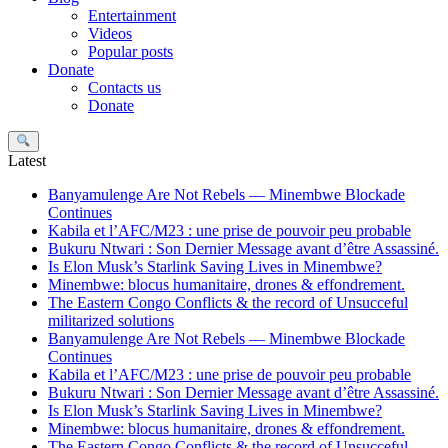
Entertainment
Videos
Popular posts
Donate
Contacts us
Donate
Search
Latest
Banyamulenge Are Not Rebels — Minembwe Blockade
Continues
Kabila et l’AFC/M23 : une prise de pouvoir peu probable
Bukuru Ntwari : Son Dernier Message avant d’être Assassiné.
Is Elon Musk’s Starlink Saving Lives in Minembwe?
Minembwe: blocus humanitaire, drones & effondrement.
The Eastern Congo Conflicts & the record of Unsucceful
militarized solutions
Banyamulenge Are Not Rebels — Minembwe Blockade
Continues
Kabila et l’AFC/M23 : une prise de pouvoir peu probable
Bukuru Ntwari : Son Dernier Message avant d’être Assassiné.
Is Elon Musk’s Starlink Saving Lives in Minembwe?
Minembwe: blocus humanitaire, drones & effondrement.
The Eastern Congo Conflicts & the record of Unsucceful