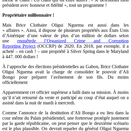
président avec honneur et fidélité », tout un programme !
Propriétaire millionnaire !
Mais Brice Clothaire Oligui Nguema est aussi dans les
« affaires ». Ainsi, il dispose de plusieurs propriétés aux États Unis
d’Amérique d’une valeur de plus d’un million de dollars selon
une
enquêtede l’Organized Crime and Corruption
Reporting Project
(OCCRP) de 2020. En 2018, par exemple, il a
acheté – en cash ! – une propriété à Silver Spring dans le Maryland
à 447. 000 dollars !
À l’approche des élections présidentielles au Gabon, Brice Clothaire
Oligui Nguema avait la charge de consolider le pouvoir d’Ali
Bongo pour préparer l’avènement de son fils. Du moins
officiellement
Apparemment cet officier supérieur a failli dans sa mission. À moins
qu’il n’ait retourné da veste et participé au coup d’état auquel on a
assisté dans la nuit de mardi à mercredi.
Comme l’annonce de la destitution d’Ali Bongo a eu lieu dans la
cour même du Palais présidientiel, une forteresse protégée justement
par la garde républicaine, on peut penser que le deuxième scénario
est le plus plausible. On devrait reparler du général Oligui Nguema