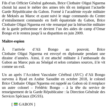
Fils d’un Officier Général gabonais, Brice Clothaire Oligui Nguema
choisit lui aussi le métier des armes très tôt en intégrant l’actuelle
Garde Républicaine du Gabon. Formé à l’académie royale militaire
de Meknès au Maroc et ayant suivi le stage commando du Centre
d’entraînement commando en forêt équatoriale du Gabon, Brice
Clothaire Oligui Nguema est vite remarqué par la hiérarchie militaire
de la garde prétorienne et devient l’un des aides de camp d’Omar
Bongo et le restera jusqu’à sa disparition en juin 2009.
Maître-espion
À l’arrivée d’Ali Bongo au pouvoir, Brice
Clothaire Oligui Nguema est envoyé en diplomatie pendant une
dizaine d’années. Ainsi, il est attaché militaire à l’ambassade du
Gabon au Maroc puis au Sénégal et selon certaines sources, il le vit
comme un exil.
Un an après l’Accident Vasculaire Cérébral (AVC) d’Ali Bongo
survenu à Ryad en Arabie Saoudite en octobre 2018, le colonel
Brice Clothaire Oligui Nguema est rappelé au Gabon où il remplace
un autre colonel – Frédéric Bongo – à la tête du service de
renseignement de la Garde Républicaine : la Direction Générale des
Services Spéciaux (DGSS).
[
GABON ]