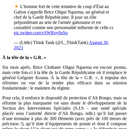
L'homme fort de cette tentative de coup d'État au
Gabon s'appelle Brice Oligui Nguema, un général et
chef de la Garde Républicaine. Il joue un rôle
prépondérant au sein de l'armée gabonaise et est
considéré comme une personnalité influente de celle-ci.
pic.twitter.com/vSWRsy0uSu
— (Little) Think Tank (@L_ThinkTank)
August 30,
2023
À la tête de la « G.R. »
Six mois après, Brice Clothaire Oligui Nguema est encore promu,
mais cette fois-ci à la tête de la Garde Républicaine où il remplace le
général Grégoire Kouna. À la tête de la « G.R. », il impulse des
réformes en vue de la rendre plus efficace dans sa mission
fondamentale : le maintien du régime.
Pour cela, il renforce le dispositif de protection d’Ali Bongo, mais sa
réforme la plus marquante est sans doute le développement de la
Section des Interventions Spéciales (S.I.S – une unité spéciale
placée sous l’autorité directe d’Ali Bongo, ndlr.) qu’il fait passer
d’une trentaine à plus de 300 éléments (avec près de 100 tireurs de
précision !), qu’il dote d’équipements de pointe et dont il compose
même le chant ! Un chant qui dit entre autres : « Je défendrais mon