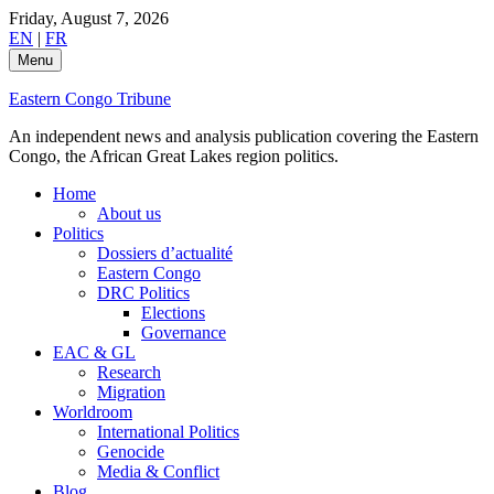
Skip
Friday, August 7, 2026
to
EN
|
FR
content
Menu
Eastern Congo Tribune
An independent news and analysis publication covering the Eastern
Congo, the African Great Lakes region politics.
Home
About us
Politics
Dossiers d’actualité
Eastern Congo
DRC Politics
Elections
Governance
EAC & GL
Research
Migration
Worldroom
International Politics
Genocide
Media & Conflict
Blog