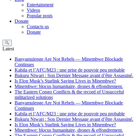
Entertainment
Videos
Popular posts
Donate
Contacts us
Donate
Search
Latest
Banyamulenge Are Not Rebels — Minembwe Blockade
Continues
Kabila et l’AFC/M23 : une prise de pouvoir peu probable
Bukuru Ntwari : Son Dernier Message avant d’être Assassiné.
Is Elon Musk’s Starlink Saving Lives in Minembwe?
Minembwe: blocus humanitaire, drones & effondrement.
The Eastern Congo Conflicts & the record of Unsucceful
militarized solutions
Banyamulenge Are Not Rebels — Minembwe Blockade
Continues
Kabila et l’AFC/M23 : une prise de pouvoir peu probable
Bukuru Ntwari : Son Dernier Message avant d’être Assassiné.
Is Elon Musk’s Starlink Saving Lives in Minembwe?
Minembwe: blocus humanitaire, drones & effondrement.
The Eastern Congo Conflicts & the record of Unsucceful