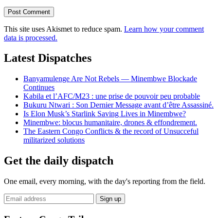
This site uses Akismet to reduce spam.
Learn how your comment
data is processed.
Latest Dispatches
Banyamulenge Are Not Rebels — Minembwe Blockade
Continues
Kabila et l’AFC/M23 : une prise de pouvoir peu probable
Bukuru Ntwari : Son Dernier Message avant d’être Assassiné.
Is Elon Musk’s Starlink Saving Lives in Minembwe?
Minembwe: blocus humanitaire, drones & effondrement.
The Eastern Congo Conflicts & the record of Unsucceful
militarized solutions
Get the daily dispatch
One email, every morning, with the day's reporting from the field.
Email
Sign up
address