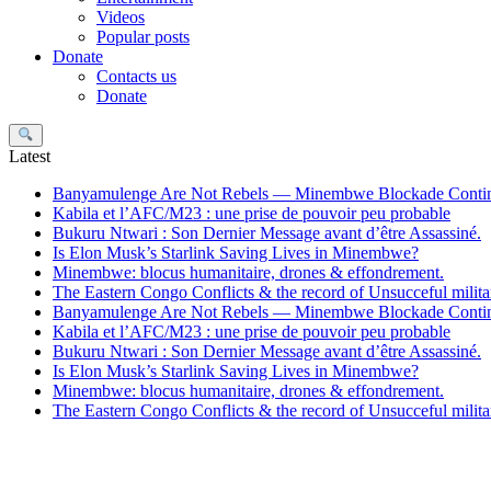
Videos
Popular posts
Donate
Contacts us
Donate
Search
Latest
Banyamulenge Are Not Rebels — Minembwe Blockade Conti
Kabila et l’AFC/M23 : une prise de pouvoir peu probable
Bukuru Ntwari : Son Dernier Message avant d’être Assassiné.
Is Elon Musk’s Starlink Saving Lives in Minembwe?
Minembwe: blocus humanitaire, drones & effondrement.
The Eastern Congo Conflicts & the record of Unsucceful militar
Banyamulenge Are Not Rebels — Minembwe Blockade Conti
Kabila et l’AFC/M23 : une prise de pouvoir peu probable
Bukuru Ntwari : Son Dernier Message avant d’être Assassiné.
Is Elon Musk’s Starlink Saving Lives in Minembwe?
Minembwe: blocus humanitaire, drones & effondrement.
The Eastern Congo Conflicts & the record of Unsucceful militar