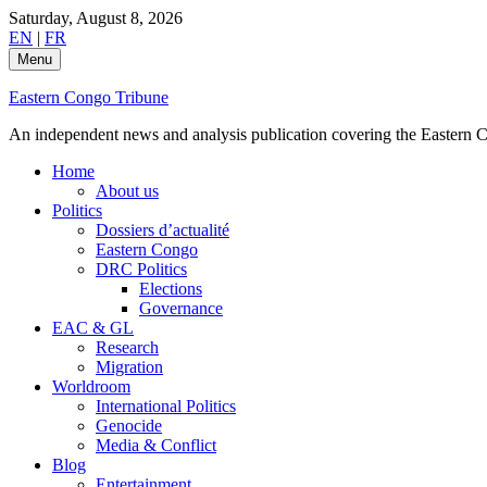
Skip
Saturday, August 8, 2026
to
EN
|
FR
content
Menu
Eastern Congo Tribune
An independent news and analysis publication covering the Eastern Co
Home
About us
Politics
Dossiers d’actualité
Eastern Congo
DRC Politics
Elections
Governance
EAC & GL
Research
Migration
Worldroom
International Politics
Genocide
Media & Conflict
Blog
Entertainment