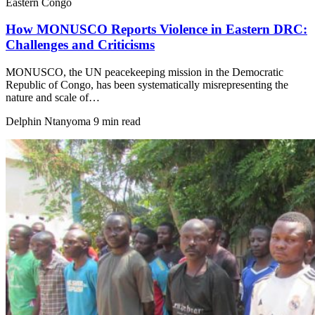
Eastern Congo
How MONUSCO Reports Violence in Eastern DRC:
Challenges and Criticisms
MONUSCO, the UN peacekeeping mission in the Democratic
Republic of Congo, has been systematically misrepresenting the
nature and scale of…
Delphin Ntanyoma
9 min read