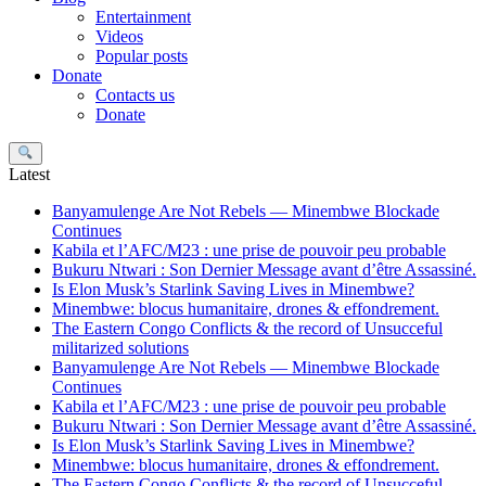
Entertainment
Videos
Popular posts
Donate
Contacts us
Donate
Search
Latest
Banyamulenge Are Not Rebels — Minembwe Blockade
Continues
Kabila et l’AFC/M23 : une prise de pouvoir peu probable
Bukuru Ntwari : Son Dernier Message avant d’être Assassiné.
Is Elon Musk’s Starlink Saving Lives in Minembwe?
Minembwe: blocus humanitaire, drones & effondrement.
The Eastern Congo Conflicts & the record of Unsucceful
militarized solutions
Banyamulenge Are Not Rebels — Minembwe Blockade
Continues
Kabila et l’AFC/M23 : une prise de pouvoir peu probable
Bukuru Ntwari : Son Dernier Message avant d’être Assassiné.
Is Elon Musk’s Starlink Saving Lives in Minembwe?
Minembwe: blocus humanitaire, drones & effondrement.
The Eastern Congo Conflicts & the record of Unsucceful