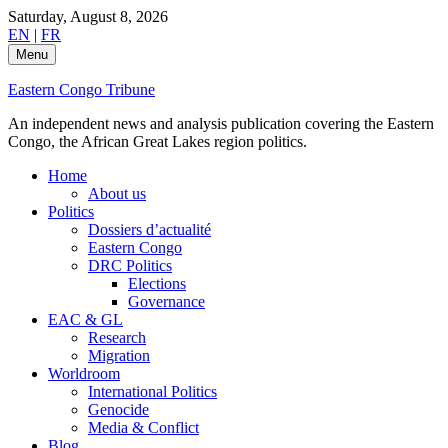
Skip
Saturday, August 8, 2026
to
EN
|
FR
content
Menu
Eastern Congo Tribune
An independent news and analysis publication covering the Eastern
Congo, the African Great Lakes region politics.
Home
About us
Politics
Dossiers d’actualité
Eastern Congo
DRC Politics
Elections
Governance
EAC & GL
Research
Migration
Worldroom
International Politics
Genocide
Media & Conflict
Blog