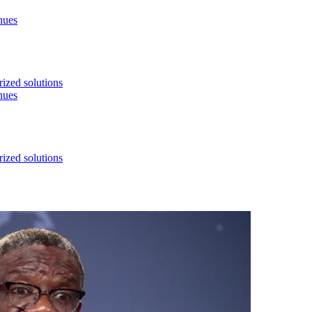
nues
ized solutions
nues
ized solutions