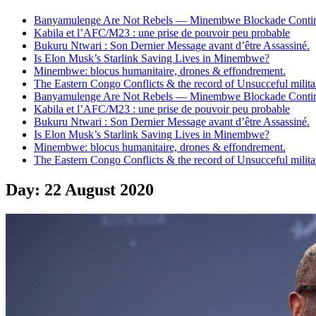
Banyamulenge Are Not Rebels — Minembwe Blockade Conti
Kabila et l’AFC/M23 : une prise de pouvoir peu probable
Bukuru Ntwari : Son Dernier Message avant d’être Assassiné.
Is Elon Musk’s Starlink Saving Lives in Minembwe?
Minembwe: blocus humanitaire, drones & effondrement.
The Eastern Congo Conflicts & the record of Unsucceful militar
Banyamulenge Are Not Rebels — Minembwe Blockade Conti
Kabila et l’AFC/M23 : une prise de pouvoir peu probable
Bukuru Ntwari : Son Dernier Message avant d’être Assassiné.
Is Elon Musk’s Starlink Saving Lives in Minembwe?
Minembwe: blocus humanitaire, drones & effondrement.
The Eastern Congo Conflicts & the record of Unsucceful militar
Day:
22 August 2020