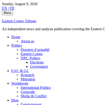
Skip
Sunday, August 9, 2026
to
EN
|
FR
content
Menu
Eastern Congo Tribune
An independent news and analysis publication covering the Eastern Co
Home
About us
Politics
Dossiers d’actualité
Eastern Congo
DRC Politics
Elections
Governance
EAC & GL
Research
Migration
Worldroom
International Politics
Genocide
Media & Conflict
Blog
Entertainment