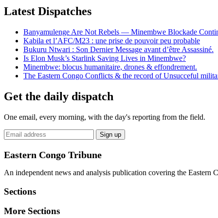
Latest Dispatches
Banyamulenge Are Not Rebels — Minembwe Blockade Conti
Kabila et l’AFC/M23 : une prise de pouvoir peu probable
Bukuru Ntwari : Son Dernier Message avant d’être Assassiné.
Is Elon Musk’s Starlink Saving Lives in Minembwe?
Minembwe: blocus humanitaire, drones & effondrement.
The Eastern Congo Conflicts & the record of Unsucceful militar
Get the daily dispatch
One email, every morning, with the day's reporting from the field.
Email
Sign up
address
Eastern Congo Tribune
An independent news and analysis publication covering the Eastern Co
Sections
More Sections