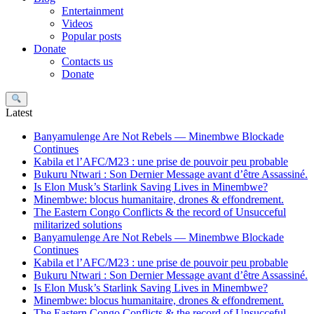
Entertainment
Videos
Popular posts
Donate
Contacts us
Donate
Search
Latest
Banyamulenge Are Not Rebels — Minembwe Blockade
Continues
Kabila et l’AFC/M23 : une prise de pouvoir peu probable
Bukuru Ntwari : Son Dernier Message avant d’être Assassiné.
Is Elon Musk’s Starlink Saving Lives in Minembwe?
Minembwe: blocus humanitaire, drones & effondrement.
The Eastern Congo Conflicts & the record of Unsucceful
militarized solutions
Banyamulenge Are Not Rebels — Minembwe Blockade
Continues
Kabila et l’AFC/M23 : une prise de pouvoir peu probable
Bukuru Ntwari : Son Dernier Message avant d’être Assassiné.
Is Elon Musk’s Starlink Saving Lives in Minembwe?
Minembwe: blocus humanitaire, drones & effondrement.
The Eastern Congo Conflicts & the record of Unsucceful