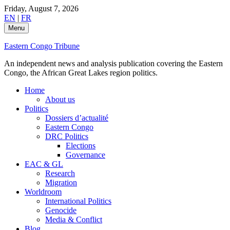
Skip
Friday, August 7, 2026
to
EN
|
FR
content
Menu
Eastern Congo Tribune
An independent news and analysis publication covering the Eastern
Congo, the African Great Lakes region politics.
Home
About us
Politics
Dossiers d’actualité
Eastern Congo
DRC Politics
Elections
Governance
EAC & GL
Research
Migration
Worldroom
International Politics
Genocide
Media & Conflict
Blog