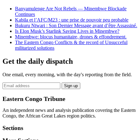
Banyamulenge Are Not Rebels — Minembwe Blockade
Continues
Kabila et l’AFC/M23 : une prise de pouvoir peu probable
Bukuru Ntwari : Son Dernier Message avant d’être Assassiné.
Is Elon Musk’s Starlink Saving Lives in Minembwe?
Minembwe: blocus humanitaire, drones & effondrement.
The Eastern Congo Conflicts & the record of Unsucceful
militarized solutions
Get the daily dispatch
One email, every morning, with the day's reporting from the field.
Email
Sign up
address
Eastern Congo Tribune
An independent news and analysis publication covering the Eastern
Congo, the African Great Lakes region politics.
Sections