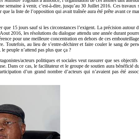
er Ministre Togolais a annoncé, l’organisation de ces assises tant atten
une semaine à venir, c’est-à-dire, jusqu’au 30 Juillet 2016. Ces travaux
 que la liste de l’opposition qui avait traînée aura été prête avant ce m
er que 15 jours sauf si les circonstances l’exigent. La précision autour 
fin Aout 2016, les résolutions du dialogue attendu une année durant pou
éférence pour une meilleure concentration en dehors de ces embouteillages
re. Toutefois, au lieu de s’entre-déchirer et faire couler le sang de pe
, le peuple n’attend pas plus que ça ?
gonistes/acteurs politiques et sociales veut rassurer que ses objectifs se
use. Dans ce cas, le facilitateur et le groupe de soutien aura bénéficié 
 participation d’un grand nombre d’acteurs qui n’avaient pas été assoc