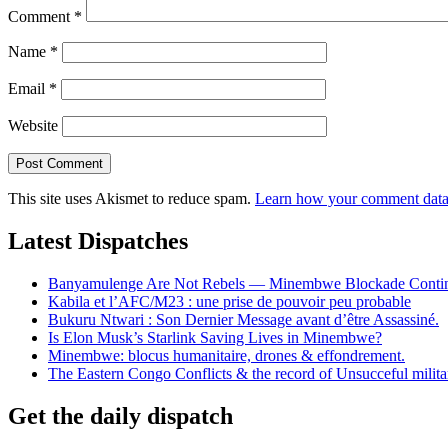
Comment
*
Name
*
Email
*
Website
This site uses Akismet to reduce spam.
Learn how your comment data 
Latest Dispatches
Banyamulenge Are Not Rebels — Minembwe Blockade Conti
Kabila et l’AFC/M23 : une prise de pouvoir peu probable
Bukuru Ntwari : Son Dernier Message avant d’être Assassiné.
Is Elon Musk’s Starlink Saving Lives in Minembwe?
Minembwe: blocus humanitaire, drones & effondrement.
The Eastern Congo Conflicts & the record of Unsucceful militar
Get the daily dispatch