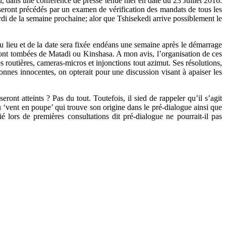
du, dans une conférence de presse tenue hier en date du 23 Juillet 2016.
 seront précédés par un examen de vérification des mandats de tous les
ardi de la semaine prochaine; alor que Tshisekedi arrive possiblement le
du lieu et de la date sera fixée endéans une semaine après le démarrage
rront tombées de Matadi ou Kinshasa. A mon avis, l’organisation de ces
 routières, cameras-micros et injonctions tout azimut. Ses résolutions,
rsonnes innocentes, on opterait pour une discussion visant à apaiser les
ront atteints ? Pas du tout. Toutefois, il sied de rappeler qu’il s’agit
du ‘vent en poupe’ qui trouve son origine dans le pré-dialogue ainsi que
ié lors de premières consultations dit pré-dialogue ne pourrait-il pas