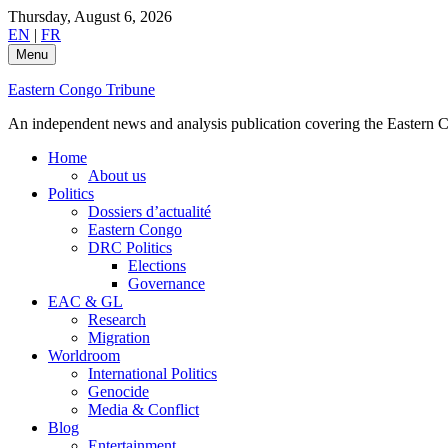
Skip
Thursday, August 6, 2026
to
EN
|
FR
content
Menu
Eastern Congo Tribune
An independent news and analysis publication covering the Eastern Co
Home
About us
Politics
Dossiers d’actualité
Eastern Congo
DRC Politics
Elections
Governance
EAC & GL
Research
Migration
Worldroom
International Politics
Genocide
Media & Conflict
Blog
Entertainment