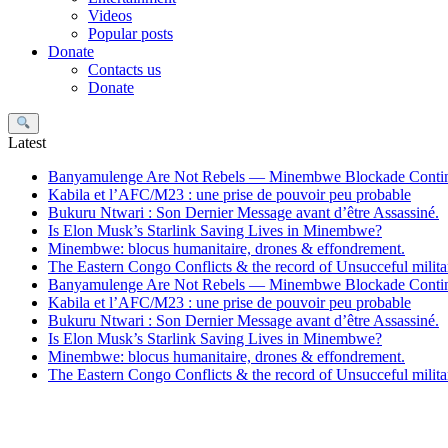
Videos
Popular posts
Donate
Contacts us
Donate
Search
Latest
Banyamulenge Are Not Rebels — Minembwe Blockade Conti
Kabila et l’AFC/M23 : une prise de pouvoir peu probable
Bukuru Ntwari : Son Dernier Message avant d’être Assassiné.
Is Elon Musk’s Starlink Saving Lives in Minembwe?
Minembwe: blocus humanitaire, drones & effondrement.
The Eastern Congo Conflicts & the record of Unsucceful militar
Banyamulenge Are Not Rebels — Minembwe Blockade Conti
Kabila et l’AFC/M23 : une prise de pouvoir peu probable
Bukuru Ntwari : Son Dernier Message avant d’être Assassiné.
Is Elon Musk’s Starlink Saving Lives in Minembwe?
Minembwe: blocus humanitaire, drones & effondrement.
The Eastern Congo Conflicts & the record of Unsucceful militar