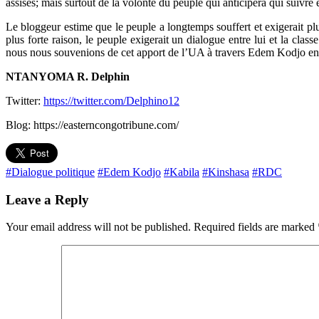
assises; mais surtout de la volonté du peuple qui anticipera qui suivre
Le bloggeur estime que le peuple a longtemps souffert et exigerait plu
plus forte raison, le peuple exigerait un dialogue entre lui et la cla
nous nous souvenions de cet apport de l’UA à travers Edem Kodjo en v
NTANYOMA R. Delphin
Twitter:
https://twitter.com/Delphino12
Blog: https://easterncongotribune.com/
#Dialogue politique
#Edem Kodjo
#Kabila
#Kinshasa
#RDC
Leave a Reply
Your email address will not be published.
Required fields are marked