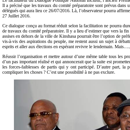
Le facilitateur du Dialogue Politique National Inclusif, l’ancien Premi
Il a précisé que les travaux du comité préparatoire sont prévus dans 
délégués qui aura lieu ce 26/07/2016. Là, l’observateur pourra affirmer
27 Juillet 2016.
Ce dialogue conçu au format réduit selon la facilitation ne pourra dur
de travaux du comité préparatoire. Il y a lieu d’estimer que vers la 
assises en dehors de la ville de Kinshasa pourrait être l’option de pr
vis-à-vis des aspirations du peuple, me restent aussi un sujet à débatt
esprits et aller aux élections en espérant revivre le lendemain. Mais….
Réussir l’organisation et mettre autour d’une même table tous les prota
d’un pas important réalisé et qui annoncerait que la suite est promette
les forces-faiblesses de partis qui y ont participé. D’autre part, la
compliquer les choses ? C’est une possibilité à ne pas exclure.