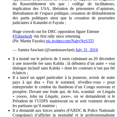
du Rassemblement tels que : collège de facilitateurs,
implication des USA, libération de prisonniers d’opinions,
libéralisation de l’espace politique, cessation de dédoublement
des partis politiques ainsi que la cessation de poursuites
judiciaires à Katumbi et Fayulu ;
Huge crowds out for DRC opposition figure Etienne
#Tshisekedi
-his first rally since returning
(Pic Martin Fayulu)
pic.twitter.com/NahyNeS3Tf
— Samira Sawlani (@samirasawlani)
July 31, 2016
Il a insisté sur le préavis de 3 mois culminant au 20 décembre
à une nouvelle ère sans Kabila ; là débutera d’un autre « vrai
dialogue inclusif sans Kabila » dont les contours n’ont pas été
éclaircis ;
Il a lancé un appel particulier à la jeunesse, avenir de notre
pays à qui dira « Fini le sommeil, réveillez-vous » pour
entreprendre le combat du flambeau d’un Congo nouveau et
prospère. Devant une foule qui, de fois, scandait en Lingala
«
yoooo, loba na Lingala, yooo
», on se demanderait si le
Président de l’UDPS maitriserait ou se sent vraiment devant
les partisans qu’il maitrise ;
Il a demandé aux forces armées (FARDC & Police Nationale
Congolaise) d’afficher la neutralité et le professionnalisme