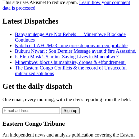
This site uses Akismet to reduce spam.
Learn how your comment
data is processed.
Latest Dispatches
Banyamulenge Are Not Rebels — Minembwe Blockade
Continues
Kabila et l’AFC/M23 : une prise de pouvoir peu probable
Bukuru Ntwari : Son Dernier Message avant d’être Assassiné.
Is Elon Musk’s Starlink Saving Lives in Minembwe?
Minembwe: blocus humanitaire, drones & effondrement.
The Eastern Congo Conflicts & the record of Unsucceful
militarized solutions
Get the daily dispatch
One email, every morning, with the day's reporting from the field.
Email
Sign up
address
Eastern Congo Tribune
An independent news and analysis publication covering the Eastern