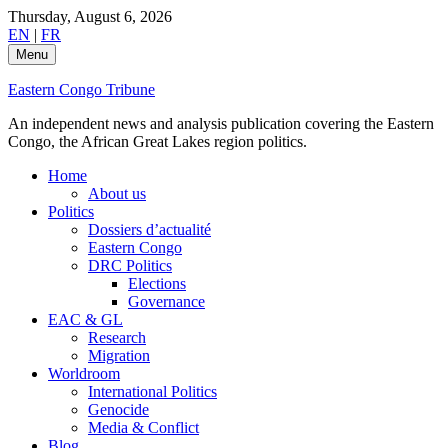
Skip
Thursday, August 6, 2026
to
EN
|
FR
content
Menu
Eastern Congo Tribune
An independent news and analysis publication covering the Eastern
Congo, the African Great Lakes region politics.
Home
About us
Politics
Dossiers d’actualité
Eastern Congo
DRC Politics
Elections
Governance
EAC & GL
Research
Migration
Worldroom
International Politics
Genocide
Media & Conflict
Blog