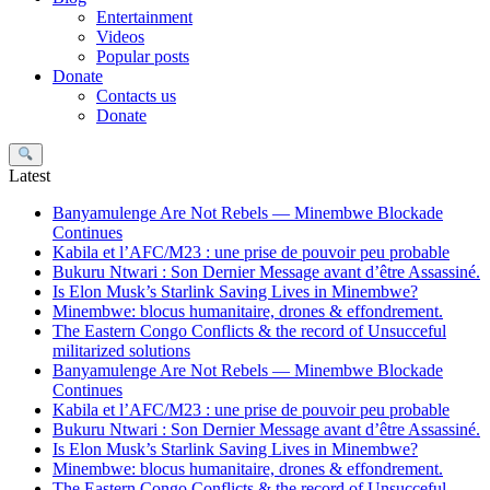
Entertainment
Videos
Popular posts
Donate
Contacts us
Donate
Search
Latest
Banyamulenge Are Not Rebels — Minembwe Blockade
Continues
Kabila et l’AFC/M23 : une prise de pouvoir peu probable
Bukuru Ntwari : Son Dernier Message avant d’être Assassiné.
Is Elon Musk’s Starlink Saving Lives in Minembwe?
Minembwe: blocus humanitaire, drones & effondrement.
The Eastern Congo Conflicts & the record of Unsucceful
militarized solutions
Banyamulenge Are Not Rebels — Minembwe Blockade
Continues
Kabila et l’AFC/M23 : une prise de pouvoir peu probable
Bukuru Ntwari : Son Dernier Message avant d’être Assassiné.
Is Elon Musk’s Starlink Saving Lives in Minembwe?
Minembwe: blocus humanitaire, drones & effondrement.
The Eastern Congo Conflicts & the record of Unsucceful