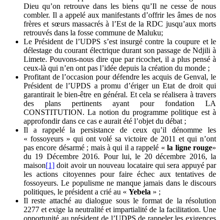
Dieu qu’on retrouve dans les biens qu’Il ne cesse de nous
combler. Il a appelé aux manifestants d’offrir les âmes de nos
frères et sœurs massacrés à l’Est de la RDC jusqu’aux morts
retrouvés dans la fosse commune de Maluku;
Le Président de l’UDPS s’est insurgé contre la coupure et le
délestage du courant électrique durant son passage de Ndjili à
Limete. Pouvons-nous dire que par ricochet, il a plus pensé à
ceux-là qui n’en ont pas l’idée depuis la création du monde ;
Profitant de l’occasion pour défendre les acquis de Genval, le
Président de l’UPDS a promu d’ériger un Etat de droit qui
garantirait le bien-être en général. Et cela se réalisera à travers
des plans pertinents ayant pour fondation LA
CONSTITUTION. La notion du programme politique est à
approfondir dans ce cas e aurait été l’objet du débat ;
Il a rappelé la persistance de ceux qu’il dénomme les
« fossoyeurs » qui ont volé sa victoire de 2011 et qui n’ont
pas encore désarmé ; mais à qui il a rappelé «
la ligne rouge
»
du 19 Décembre 2016. Pour lui, le 20 décembre 2016, la
maison
[1]
doit avoir un nouveau locataire qui sera appuyé par
les actions citoyennes pour faire échec aux tentatives de
fossoyeurs. Le populisme ne manque jamais dans le discours
politiques, le président a crié au «
Yebela
» ;
Il reste attaché au dialogue sous le format de la résolution
2277 et exige la neutralité et impartialité de la facilitation. Une
opportunité au président de l’UDPS de rappeler les exigences