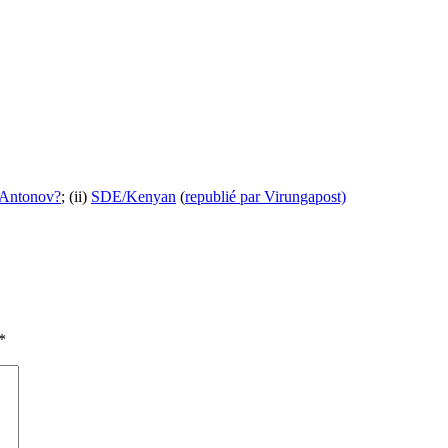
l’Antonov?
; (ii)
SDE/Kenyan
(
republié par Virungapost)
*