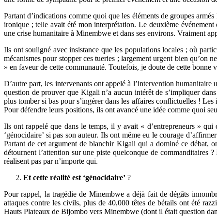
Partant d’indications comme quoi que les éléments de groupes armés
ironique ; telle avait été mon interprétation. Le deuxième événement e
une crise humanitaire à Minembwe et dans ses environs. Vraiment app
Ils ont souligné avec insistance que les populations locales ; où parti
mécanismes pour stopper ces tueries ; largement urgent bien qu’on ne 
» en faveur de cette communauté. Toutefois, je doute de cette bonne vo
D’autre part, les intervenants ont appelé à l’intervention humanitaire 
question de prouver que Kigali n’a aucun intérêt de s’impliquer dans
plus tomber si bas pour s’ingérer dans les affaires conflictuelles ! L
Pour défendre leurs positions, ils ont avancé une idée comme quoi seul
Ils ont rappelé que dans le temps, il y avait « d’entrepreneurs » qu
‘génocidaire’ si pas son auteur. Ils ont même eu le courage d’affir
Partant de cet argument de blanchir Kigali qui a dominé ce débat, on p
détournent l’attention sur une piste quelconque de commanditaires ? I
réalisent pas par n’importe qui.
Et cette réalité est ‘génocidaire’
?
Pour rappel, la tragédie de Minembwe a déjà fait de dégâts innombrab
attaques contre les civils, plus de 40,000 têtes de bétails ont été 
Hauts Plateaux de Bijombo vers Minembwe (dont il était question dan