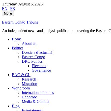
Skip
Thursday, August 6, 2026
to
EN
|
FR
content
Menu
Eastern Congo Tribune
An independent news and analysis publication covering the Eastern Co
Home
About us
Politics
Dossiers d’actualité
Eastern Congo
DRC Politics
Elections
Governance
EAC & GL
Research
Migration
Worldroom
International Politics
Genocide
Media & Conflict
Blog
Entertainment