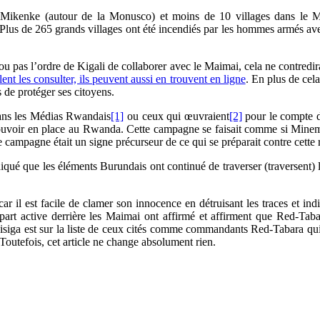
à Mikenke (autour de la Monusco) et moins de 10 villages dans le
 Plus de 265 grands villages ont été incendiés par les hommes armés ave
ou pas l’ordre de Kigali de collaborer avec le Maimai, cela ne contredira
ent les consulter, ils peuvent aussi en trouvent en ligne
. En plus de cela
s de protéger ses citoyens.
dans les Médias Rwandais
[1]
ou ceux qui œuvraient
[2]
pour le compte 
 le pouvoir en place au Rwanda. Cette campagne se faisait comme si Mi
campagne était un signe précurseur de ce qui se préparait contre cette 
ndiqué que les éléments Burundais ont continué de traverser (traversent
n car il est facile de clamer son innocence en détruisant les traces et i
rt active derrière les Maimai ont affirmé et affirment que Red-Tabara
siga est sur la liste de ceux cités comme commandants Red-Tabara qui o
Toutefois, cet article ne change absolument rien.