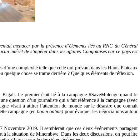
se sentait menacer par la présence d’éléments liés au RNC du Général
n intérêt de s’ingérer dans les affaires Congolaises car ce pays est
ttes d’une complexité telle que celle qui prévaut dans les Hauts Plateaux
u quelque chose se trame derrière ? Quelques éléments de réflexion.
, Kigali. Le premier était lié à la campagne #SaveMulenge quand le
ne question d’un journaliste qui a fait référence à la campagne (avec
 visait à attirer l’attention du monde sur le désastre que connait
 cette campagne (en
boom online)
pour évoquer les négociations autour
7 Novembre 2019. Il semblerait que ces deux événements partagent
t à la situation de Minembwe. Dans les deux discussions, on peut lire
cette affaire ; pour le deuxième événement.