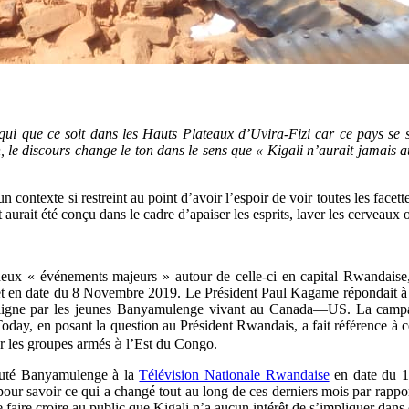
nir qui que ce soit dans les Hauts Plateaux d’Uvira-Fizi car ce pays 
discours change le ton dans le sens que « Kigali n’aurait jamais aucu
un contexte si restreint au point d’avoir l’espoir de voir toutes les face
it été conçu dans le cadre d’apaiser les esprits, laver les cerveaux o
 deux « événements majeurs » autour de celle-ci en capital Rwandaise
et en date du 8 Novembre 2019. Le Président Paul Kagame répondait à u
n ligne par les jeunes Banyamulenge vivant au Canada―US. La campagne
Today, en posant la question au Président Rwandais, a fait référence à
à
er les groupes armés
l’Est du Congo.
auté Banyamulenge à la
Télévision Nationale Rwandaise
en date du 1
ur savoir ce qui a changé tout au long de ces derniers mois par rappor
aire croire au public que Kigali n’a aucun intérêt de s’impliquer dans 