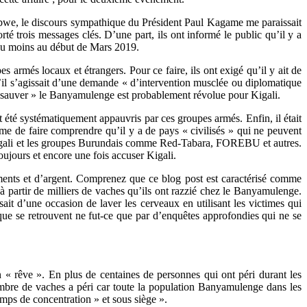
bwe, le discours sympathique du Président Paul Kagame me paraissait
té trois messages clés. D’une part, ils ont informé le public qu’il y a
 du moins au début de Mars 2019.
s armés locaux et étrangers. Pour ce faire, ils ont exigé qu’il y ait de
u’il s’agissait d’une demande « d’intervention musclée ou diplomatique
 sauver » le Banyamulenge est probablement révolue pour Kigali.
nt été systématiquement appauvris par ces groupes armés. Enfin, il était
me de faire comprendre qu’il y a de pays « civilisés » qui ne peuvent
tre Kigali et les groupes Burundais comme Red-Tabara, FOREBU et autres.
oujours et encore une fois accuser Kigali.
nements et d’argent. Comprenez que ce blog post est caractérisé comme
partir de milliers de vaches qu’ils ont razzié chez le Banyamulenge.
sait d’une occasion de laver les cerveaux en utilisant les victimes qui
 que se retrouvent ne fut-ce que par d’enquêtes approfondies qui ne se
n « rêve ». En plus de centaines de personnes qui ont péri durant les
nombre de vaches a péri car toute la population Banyamulenge dans les
ps de concentration » et sous siège ».