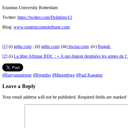
Erasmus University Rotterdam
Twitter:
https://twitter.com/Delphino12
Blog:
www.easterncongotribune.com
[1]
(i)
igihe.com
; (ii)
igihe.com
; (iii)
bwiza.com
; (iv)
Rugali
[2]
(i)
La libre Afrique RDC : « A qui étaient destinées les armes de 
#Banyamulenge
#Bijombo
#Minembwe
#Paul Kagame
Leave a Reply
Your email address will not be published.
Required fields are marked