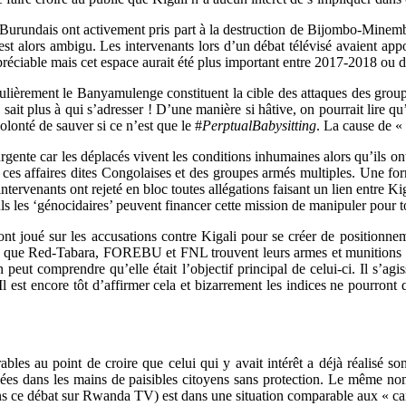
 Burundais ont activement pris part à la destruction de Bijombo-Minem
st alors ambigu. Les intervenants lors d’un débat télévisé avaient appor
réciable mais cet espace aurait été plus important entre 2017-2018 ou
culièrement le Banyamulenge constituent la cible des attaques des groupe
sait plus à qui s’adresser ! D’une manière si hâtive, on pourrait lire q
lonté de sauver si ce n’est que le #
PerptualBabysitting
. La cause de «
urgente car les déplacés vivent les conditions inhumaines alors qu’ils o
 ces affaires dites Congolaises et des groupes armés multiples. Une for
es intervenants ont rejeté en bloc toutes allégations faisant un lien en
s les ‘génocidaires’ peuvent financer cette mission de manipuler pour t
i ont joué sur les accusations contre Kigali pour se créer de position
mer que Red-Tabara, FOREBU et FNL trouvent leurs armes et munitions à 
eut comprendre qu’elle était l’objectif principal de celui-ci. Il s’agis
l est encore tôt d’affirmer cela et bizarrement les indices ne pourront
les au point de croire que celui qui y avait intérêt a déjà réalisé so
razziées dans les mains de paisibles citoyens sans protection. Le même 
s ce débat sur Rwanda TV) est dans une situation comparable aux « cam