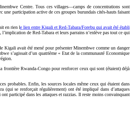
 Minembwe Centre. Tous ces villages―camps de concentrations sont
c une participation active de ces groupes burundais cités-hauts faisant
it en rien l
e lien entre Kigali et Red-Tabara/Forebu qui avait été établi
, l’implication de Red-Tabara et leurs parrains n’enlève pas tout ce qui
de Kigali avait été mené pour présenter Minembwe comme un danger
nembwe s’agissait d’un quatrième « Etat de la communauté Economique
région.
) la frontière Rwanda-Congo pour renforcer ceux qui sont (étaient) déjà
ndices probables. Enfin, les sources locales même ceux qui étaient dans
 (qui se renforçait régulièrement) ont été impliqué dans d’attaques
nt participé dans les attaques et razzias. Il reste moins convainquant