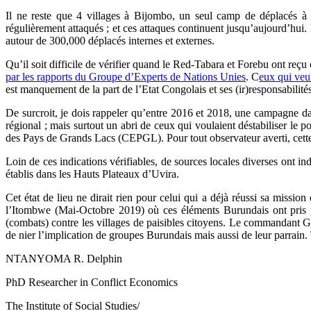
Il ne reste que 4 villages à Bijombo, un seul camp de déplacés 
régulièrement attaqués ; et ces attaques continuent jusqu’aujourd’hui.
autour de 300,000 déplacés internes et externes.
Qu’il soit difficile de vérifier quand le Red-Tabara et Forebu ont reçu 
par les rapports du Groupe d’Experts de Nations Unies
. C
eux qui veul
est manquement de la part de l’Etat Congolais et ses (ir)responsabilité
De surcroit, je dois rappeler qu’entre 2016 et 2018, une campagne 
régional ; mais surtout un abri de ceux qui voulaient déstabiliser
des Pays de Grands Lacs (CEPGL). Pour tout observateur averti, cette 
Loin de ces indications vérifiables, de sources locales diverses ont i
établis dans les Hauts Plateaux d’Uvira.
Cet état de lieu ne dirait rien pour celui qui a déjà réussi sa missio
l’Itombwe (Mai-Octobre 2019) où ces éléments Burundais ont pris pa
(combats) contre les villages de paisibles citoyens. Le commandant Gi
de nier l’implication de groupes Burundais mais aussi de leur parrain. 
NTANYOMA R. Delphin
PhD Researcher in Conflict Economics
The Institute of Social Studies/