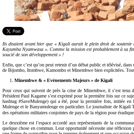
Ils disaient avant hier que « Kigali aurait le plein droit de soute
Kayumba Nyamwasa ». Comme la mission est probablement à sa fin, le 
soucié de son développement » !
Enfin, que c’est qu’on peut retenir d’un débat public et télévisé, dans 
de Bijombo, Itombwe, Kamombo et Minembwe bien explicitées. Tout aura
Minembwe & « Evénements Majeurs » de Kigali
Pour ceux qui suivent de près la crise de Minembwe, il s’est tenu
Président Paul Kagame s’est exprimé pour la première fois sur ce suj
hashtag #SaveMulenge) qui a été, pour la première fois, initiée e
Mulenge et le Banyamulenge en particulier. Le journaliste de Kigali 
des opérations militaires conjointes de pays de la région pour éradiqu
Le deuxième est l’espace accordé aux représentants de la commun
quelque chose en commun. Leur opportunité nécessite une réflexion po
une forme de sympathie pour le premier événement et une occasion de f