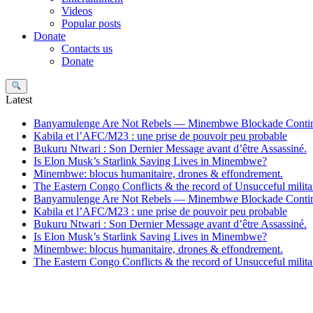
Videos
Popular posts
Donate
Contacts us
Donate
Search
Latest
Banyamulenge Are Not Rebels — Minembwe Blockade Conti
Kabila et l’AFC/M23 : une prise de pouvoir peu probable
Bukuru Ntwari : Son Dernier Message avant d’être Assassiné.
Is Elon Musk’s Starlink Saving Lives in Minembwe?
Minembwe: blocus humanitaire, drones & effondrement.
The Eastern Congo Conflicts & the record of Unsucceful militar
Banyamulenge Are Not Rebels — Minembwe Blockade Conti
Kabila et l’AFC/M23 : une prise de pouvoir peu probable
Bukuru Ntwari : Son Dernier Message avant d’être Assassiné.
Is Elon Musk’s Starlink Saving Lives in Minembwe?
Minembwe: blocus humanitaire, drones & effondrement.
The Eastern Congo Conflicts & the record of Unsucceful militar