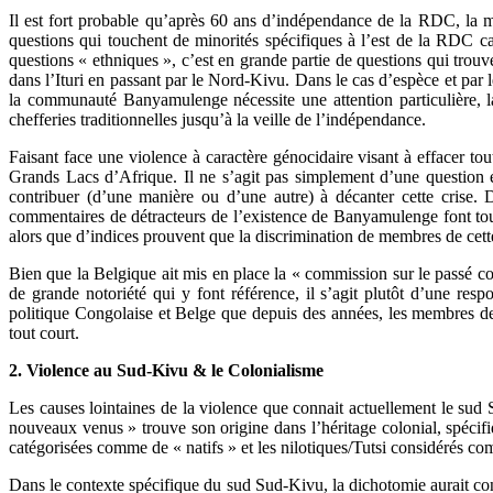
Il est fort probable qu’après 60 ans d’indépendance de la RDC, la ma
questions qui touchent de minorités spécifiques à l’est de la RDC ca
questions « ethniques », c’est en grande partie de questions qui trou
dans l’Ituri en passant par le Nord-Kivu. Dans le cas d’espèce et par
la communauté Banyamulenge nécessite une attention particulière, la
chefferies traditionnelles jusqu’à la veille de l’indépendance.
Faisant face une violence à caractère génocidaire visant à effacer tout
Grands Lacs d’Afrique. Il ne s’agit pas simplement d’une question e
contribuer (d’une manière ou d’une autre) à décanter cette crise. De
commentaires de détracteurs de l’existence de Banyamulenge font tou
alors que d’indices prouvent que la discrimination de membres de cett
Bien que la Belgique ait mis en place la « commission sur le passé c
de grande notoriété qui y font référence, il s’agit plutôt d’une resp
politique Congolaise et Belge que depuis des années, les membres de
tout court.
2. Violence au Sud-Kivu & le Colonialisme
Les causes lointaines de la violence que connait actuellement le sud 
nouveaux venus » trouve son origine dans l’héritage colonial, spécif
catégorisées comme de « natifs » et les nilotiques/Tutsi considérés c
Dans le contexte spécifique du sud Sud-Kivu, la dichotomie aurait co