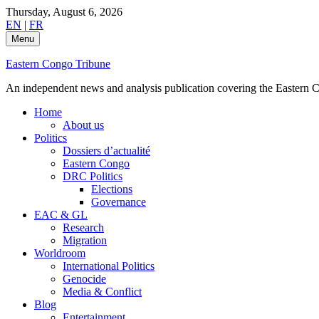
Skip
Thursday, August 6, 2026
to
EN
|
FR
content
Menu
Eastern Congo Tribune
An independent news and analysis publication covering the Eastern Co
Home
About us
Politics
Dossiers d’actualité
Eastern Congo
DRC Politics
Elections
Governance
EAC & GL
Research
Migration
Worldroom
International Politics
Genocide
Media & Conflict
Blog
Entertainment