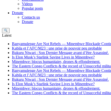
Videos
Popular posts
Donate
Contacts us
Donate
Search
Latest
Banyamulenge Are Not Rebels — Minembwe Blockade Conti
Kabila et l’AFC/M23 : une prise de pouvoir peu probable
Bukuru Ntwari : Son Dernier Message avant d’être Assassiné.
Is Elon Musk’s Starlink Saving Lives in Minembwe?
Minembwe: blocus humanitaire, drones & effondrement.
The Eastern Congo Conflicts & the record of Unsucceful militar
Banyamulenge Are Not Rebels — Minembwe Blockade Conti
Kabila et l’AFC/M23 : une prise de pouvoir peu probable
Bukuru Ntwari : Son Dernier Message avant d’être Assassiné.
Is Elon Musk’s Starlink Saving Lives in Minembwe?
Minembwe: blocus humanitaire, drones & effondrement.
The Eastern Congo Conflicts & the record of Unsucceful militar