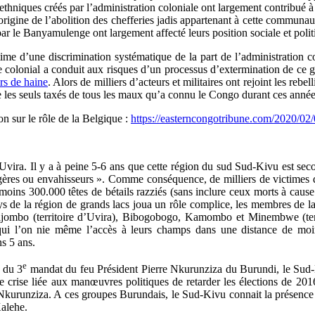
 ethniques créés par l’administration coloniale ont largement contribué à
l’origine de l’abolition des chefferies jadis appartenant à cette commun
par le Banyamulenge ont largement affecté leurs position sociale et polit
 d’une discrimination systématique de la part de l’administration co
tage colonial a conduit aux risques d’un processus d’extermination de 
rs de haine
. Alors de milliers d’acteurs et militaires ont rejoint les reb
e les seuls taxés de tous les maux qu’a connu le Congo durant ces anné
ion sur le rôle de la Belgique :
https://easterncongotribune.com/2020/02/0
vira. Il y a à peine 5-6 ans que cette région du sud Sud-Kivu est secou
gères ou envahisseurs ». Comme conséquence, de milliers de victimes 
moins 300.000 têtes de bétails razziés (sans inclure ceux morts à caus
ays de la région de grands lacs joua un rôle complice, les membres 
ombo (territoire d’Uvira), Bibogobogo, Kamombo et Minembwe (terri
i l’on nie même l’accès à leurs champs dans une distance de moins 
s 5 ans.
e
n du 3
mandat du feu Président Pierre Nkurunziza du Burundi, le Sud-Ki
 crise liée aux manœuvres politiques de retarder les élections de 201
e Nkurunziza. A ces groupes Burundais, le Sud-Kivu connait la prése
Kalehe.