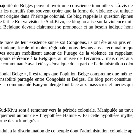
jorité de Belges peuvent avoir une conscience tranquille vis-à-vis de 
r les narratifs font souvent croire que la forme de violence est uniqu
vent origine dans l’héritage colonial. Ce blog rappelle la question épi
 le fait le Roi va visiter le Sud-Kivu, ce blog focalise sur la violence
 Belgique devrait clairement se prononcer et au besoin indique honnê
e trace de leur existence sur le sol Congolais, ils ont été aussi pris e
thnique, locale ni moins régionale, nous devons aussi reconnaitre qu
s acteurs mobilisent autour de l’usage de la violence en rappelant les
jours référence à la Belgique, au musée de Tervuren… mais c’est aussi 
e communauté avait été systématique de la part de l’administration colon
olonial Belge », il est temps que l’opinion Belge comprenne que même c
onsabilité partagée entre Congolais et Belges. Ce blog post constitue 
 la communauté Banyamulenge font face aux massacres et tueries qui les
Sud-Kivu sont à remonter vers la période coloniale. Manipulée au trave
iquement autour de « l’hypothèse Hamite ». Par cette hypothèse-mythe, 
omme des « immigrés ».
nduit à la discrimination de ce peuple dont l’administration colonial