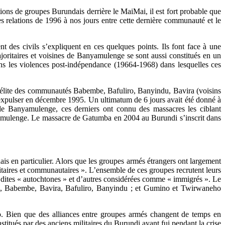
ions de groupes Burundais derrière le MaiMai, il est fort probable que
 relations de 1996 à nos jours entre cette dernière communauté et le
t des civils s’expliquent en ces quelques points. Ils font face à une
oritaires et voisines de Banyamulenge se sont aussi constitués en un
ans les violences post-indépendance (19664-1968) dans lesquelles ces
 L’élite des communautés Babembe, Bafuliro, Banyindu, Bavira (voisins
 expulser en décembre 1995. Un ultimatum de 6 jours avait été donné à
e Banyamulenge, ces derniers ont connu des massacres les ciblant
anyamulenge. Le massacre de Gatumba en 2004 au Burundi s’inscrit dans
is en particulier. Alors que les groupes armés étrangers ont largement
titaires et communautaires ». L’ensemble de ces groupes recrutent leurs
 dites « autochtones » et d’autres considérées comme « immigrés ». Le
 », Babembe, Bavira, Bafuliro, Banyindu ; et Gumino et Twirwaneho
 Bien que des alliances entre groupes armés changent de temps en
itués par des anciens militaires du Burundi ayant fui pendant la crise