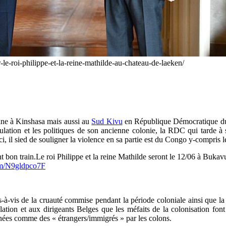
-le-roi-philippe-et-la-reine-mathilde-au-chateau-de-laeken/
maine à Kinshasa mais aussi au
Sud Kivu
en République Démocratique du
lation et les politiques de son ancienne colonie, la RDC qui tarde à se
-ci, il sied de souligner la violence en sa partie est du Congo y-compris
t bon train.Le roi Philippe et la reine Mathilde seront le 12/06 à Buka
com/N9gldpco7F
s-à-vis de la cruauté commise pendant la période coloniale ainsi que l
ulation et aux dirigeants Belges que les méfaits de la colonisation fon
inées comme des « étrangers/immigrés » par les colons.