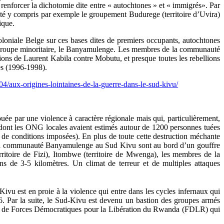
 renforcer la dichotomie dite entre « autochtones » et « immigrés». Par
auté y compris par exemple le groupement Budurege (territoire d’Uvira)
ique.
loniale Belge sur ces bases dites de premiers occupants, autochtones
ce groupe minoritaire, le Banyamulenge. Les membres de la communauté
ellions de Laurent Kabila contre Mobutu, et presque toutes les rebellions
es (1996-1998).
4/aux-origines-lointaines-de-la-guerre-dans-le-sud-kivu/
ée par une violence à caractère régionale mais qui, particulièrement,
dont les ONG locales avaient estimés autour de 1200 personnes tuées
e de conditions imposées). En plus de toute cette destruction méchante
de la communauté Banyamulenge au Sud Kivu sont au bord d’un gouffre
toire de Fizi), Itombwe (territoire de Mwenga), les membres de la
de 3-5 kilomètres. Un climat de terreur et de multiples attaques
vu est en proie à la violence qui entre dans les cycles infernaux qui
6. Par la suite, le Sud-Kivu est devenu un bastion des groupes armés
nce de Forces Démocratiques pour la Libération du Rwanda (FDLR) qui