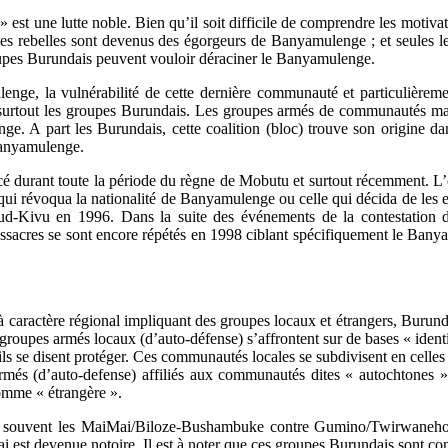
est une lutte noble. Bien qu’il soit difficile de comprendre les motivat
es rebelles sont devenus des égorgeurs de Banyamulenge ; et seules les
oupes Burundais peuvent vouloir déraciner le Banyamulenge.
nge, la vulnérabilité de cette dernière communauté et particulièremen
, surtout les groupes Burundais. Les groupes armés de communautés maj
nge. A part les Burundais, cette coalition (bloc) trouve son origine d
 Banyamulenge.
nforcé durant toute la période du règne de Mobutu et surtout récemment.
 qui révoqua la nationalité de Banyamulenge ou celle qui décida de les
-Kivu en 1996. Dans la suite des événements de la contestation d
 massacres se sont encore répétés en 1998 ciblant spécifiquement le B
caractère régional impliquant des groupes locaux et étrangers, Burunda
s groupes armés locaux (d’auto-défense) s’affrontent sur de bases « iden
ls se disent protéger. Ces communautés locales se subdivisent en celles
rmés (d’auto-defense) affiliés aux communautés dites « autochtones
omme « étrangère ».
nt souvent les MaiMai/Biloze-Bushambuke contre Gumino/Twirwaneho.
est devenue notoire. Il est à noter que ces groupes Burundais sont const