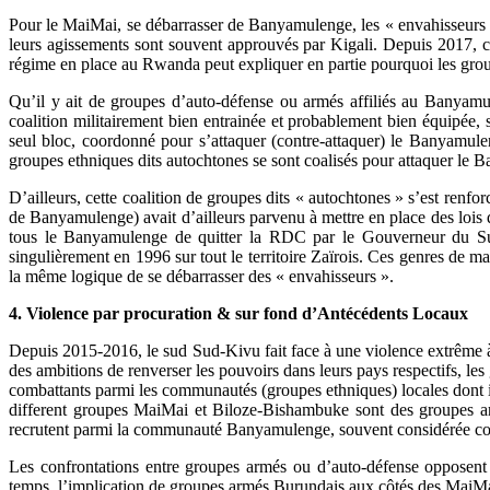
Pour le MaiMai, se débarrasser de Banyamulenge, les « envahisseurs » 
leurs agissements sont souvent approuvés par Kigali. Depuis 2017, c
régime en place au Rwanda peut expliquer en partie pourquoi les gr
Qu’il y ait de groupes d’auto-défense ou armés affiliés au Banyamule
coalition militairement bien entrainée et probablement bien équipée
seul bloc, coordonné pour s’attaquer (contre-attaquer) le Banyamule
groupes ethniques dits autochtones se sont coalisés pour attaquer le
D’ailleurs, cette coalition de groupes dits « autochtones » s’est re
de Banyamulenge) avait d’ailleurs parvenu à mettre en place des lois
tous le Banyamulenge de quitter la RDC par le Gouverneur du Sud
singulièrement en 1996 sur tout le territoire Zaïrois. Ces genres de
la même logique de se débarrasser des « envahisseurs ».
4. Violence par procuration & sur fond d’Antécédents Locaux
Depuis 2015-2016, le sud Sud-Kivu fait face à une violence extrême à 
des ambitions de renverser les pouvoirs dans leurs pays respectifs, le
combattants parmi les communautés (groupes ethniques) locales dont i
different groupes MaiMai et Biloze-Bishambuke sont des groupes a
recrutent parmi la communauté Banyamulenge, souvent considérée c
Les confrontations entre groupes armés ou d’auto-défense oppose
temps, l’implication de groupes armés Burundais aux côtés des MaiMai 