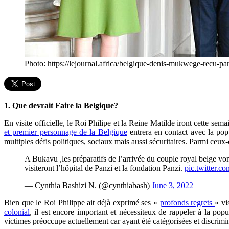
Photo: https://lejournal.africa/belgique-denis-mukwege-recu-par
1. Que devrait Faire la Belgique?
En visite officielle, le Roi Philipe et la Reine Matilde iront cette se
et premier personnage de la Belgique
entrera en contact avec la popu
multiples défis politiques, sociaux mais aussi sécuritaires. Parmi ceux
A Bukavu ,les préparatifs de l’arrivée du couple royal belge von
visiteront l’hôpital de Panzi et la fondation Panzi.
pic.twitter.
— Cynthia Bashizi N. (@cynthiabash)
June 3, 2022
Bien que le Roi Philippe ait déjà exprimé ses «
profonds regrets
» vi
colonial
, il est encore important et nécessiteux de rappeler à la pop
victimes préoccupe actuellement car ayant été catégorisées et discrim