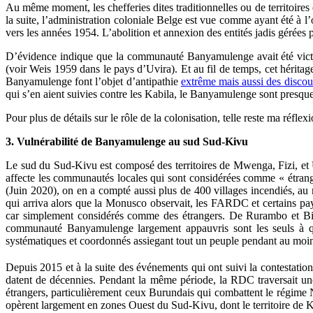
Au même moment, les chefferies dites traditionnelles ou de territoires
la suite, l’administration coloniale Belge est vue comme ayant été à 
vers les années 1954. L’abolition et annexion des entités jadis gérées 
D’évidence indique que la communauté Banyamulenge avait été victime
(voir Weis 1959 dans le pays d’Uvira). Et au fil de temps, cet héri
Banyamulenge font l’objet d’antipathie
extrême mais aussi des discou
qui s’en aient suivies contre les Kabila, le Banyamulenge sont presqu
Pour plus de détails sur le rôle de la colonisation, telle reste ma réflex
3. Vulnérabilité de Banyamulenge au sud Sud-Kivu
Le sud du Sud-Kivu est composé des territoires de Mwenga, Fizi, et U
affecte les communautés locales qui sont considérées comme « étran
(Juin 2020), on en a compté aussi plus de 400 villages incendiés, au 
qui arriva alors que la Monusco observait, les FARDC et certains p
car simplement considérés comme des étrangers. De Rurambo et Bij
communauté Banyamulenge largement appauvris sont les seuls à qu
systématiques et coordonnés assiegant tout un peuple pendant au moin
Depuis 2015 et à la suite des événements qui ont suivi la contestatio
datent de décennies. Pendant la même période, la RDC traversait une
étrangers, particulièrement ceux Burundais qui combattent le régim
opèrent largement en zones Ouest du Sud-Kivu, dont le territoire de 