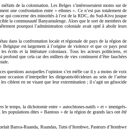
méfaits de la colonisation. Les Belges s’intéresseraient moins sur de
ement une confrontation entre « ethnies ». Ce n’est pas totalement de
neuse qui concerne des minorités à l’est de la RDC, du Sud-Kivu jusque
 qui cible la communauté Banyamulenge. Alors que le sort de membres de
tement pourquoi l’administration coloniale avait opté à abolir leurs
n étau dans la confrontation locale et régionale de pays de la région de
e Belgique est largement à l’origine de violence et que ce pays peut
 écrits et la littérature coloniaux. Tous les acteurs politiciens, et
profond que cela car des milliers de vies continuent d’être fauchées
iale.
es questions auxquelles l’opinion s’en méfie car il y a moins de voix
une occasion d’interpeller les dirigeants/décideurs au sein de l’arène
 ciblent en ne visant que leur extermination ; il s’agit un génocide
rs le temps, la dichotomie entre « autochtones-natifs » et « immigrés-
les populations dites « Bantous » de la région de grands lacs ont été
e appelait Banya-Ruanda, Ruandas, Tutsi d’Itombwe, Pasteurs d’Itombwe