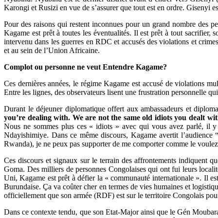
Karongi et Rusizi en vue de s’assurer que tout est en ordre. Gisenyi es
Pour des raisons qui restent inconnues pour un grand nombre des pe
Kagame est prêt à toutes les éventualités. Il est prêt à tout sacrifi
intervenu dans les guerres en RDC et accusés des violations et crime
et au sein de l’Union Africaine.
Complot ou personne ne veut Entendre Kagame?
Ces dernières années, le régime Kagame est accusé de violations mult
Entre les lignes, des observateurs lisent une frustration personnelle q
Durant le déjeuner diplomatique offert aux ambassadeurs et diploma
you’re dealing with. We are not the same old idiots you dealt wi
Nous ne sommes plus ces « idiots » avec qui vous avez parlé, il y 
Ndayishimiye. Dans ce même discours, Kagame avertit l’audience 
Rwanda), je ne peux pas supporter de me comporter comme le voulez
Ces discours et signaux sur le terrain des affrontements indiquent 
Goma. Des milliers de personnes Congolaises qui ont fui leurs loc
Uni, Kagame est prêt à défier la « communauté internationale ». Il e
Burundaise. Ça va coûter cher en termes de vies humaines et logistiq
officiellement que son armée (RDF) est sur le territoire Congolais pou
Dans ce contexte tendu, que son Etat-Major ainsi que le Gén Moubarak 