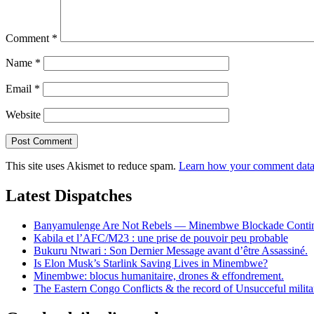
Comment
*
Name
*
Email
*
Website
This site uses Akismet to reduce spam.
Learn how your comment data 
Latest Dispatches
Banyamulenge Are Not Rebels — Minembwe Blockade Conti
Kabila et l’AFC/M23 : une prise de pouvoir peu probable
Bukuru Ntwari : Son Dernier Message avant d’être Assassiné.
Is Elon Musk’s Starlink Saving Lives in Minembwe?
Minembwe: blocus humanitaire, drones & effondrement.
The Eastern Congo Conflicts & the record of Unsucceful militar