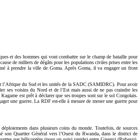
stiques et des hommes qui vont combattre sur le champ de bataille pour
use de milliers de dégâts pour les populations civiles prises entre les
miné à prendre la ville de Goma. Après Goma, il va engager un front
ronter l’Afrique du Sud et les unités de la SADC (SAMIDRC). Pour avoir
ier ses voisins du Nord et de l’Est mais aussi de ne pas craindre les
 Kagame est prêt à déclarer que ses troupes sont sur le sol Congolais.
gager une guerre. La RDF est-elle à mesure de mener une guerre pour
 déploiements dans plusieurs coins du monde. Toutefois, de sources
é son Quartier Général vers l’Ouest du Rwanda, dans le district de
vettes par hélicoptère (pour un suivi rapide) entre Gisenyi (Rubavu),