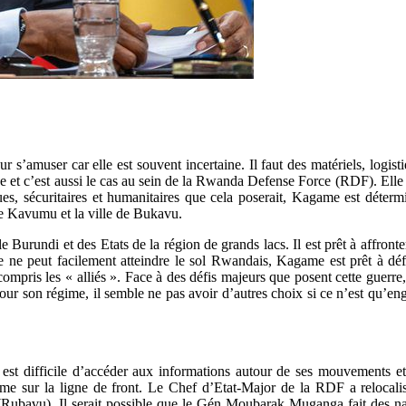
 s’amuser car elle est souvent incertaine. Il faut des matériels, logi
et c’est aussi le cas au sein de la Rwanda Defense Force (RDF). Elle ca
es, sécuritaires et humanitaires que cela poserait, Kagame est déter
de Kavumu et la ville de Bukavu.
le Burundi et des Etats de la région de grands lacs. Il est prêt à aff
e ne peut facilement atteindre le sol Rwandais, Kagame est prêt à déf
mpris les « alliés ». Face à des défis majeurs que posent cette guerre,
son régime, il semble ne pas avoir d’autres choix si ce n’est qu’en
st difficile d’accéder aux informations autour de ses mouvements et
 sur la ligne de front. Le Chef d’Etat-Major de la RDF a relocalis
 (Rubavu). Il serait possible que le Gén Moubarak Muganga fait des na