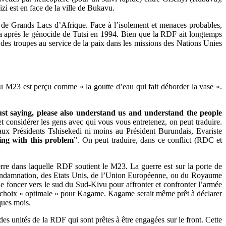
zi est en face de la ville de Bukavu.
 de Grands Lacs d’Afrique. Face à l’isolement et menaces probables,
anda après le génocide de Tutsi en 1994. Bien que la RDF ait longtemps
des troupes au service de la paix dans les missions des Nations Unies
au M23 est perçu comme « la goutte d’eau qui fait déborder la vase ».
ust saying, please also understand us and understand the people
et considérer les gens avec qui vous vous entretenez, on peut traduire.
aux Présidents Tshisekedi ni moins au Président Burundais, Evariste
ing with this problem
”. On peut traduire, dans ce conflict (RDC et
rre dans laquelle RDF soutient le M23. La guerre est sur la porte de
condamnation, des Etats Unis, de l’Union Européenne, ou du Royaume
e foncer vers le sud du Sud-Kivu pour affronter et confronter l’armée
le choix « optimale » pour Kagame. Kagame serait même prêt à déclarer
ques mois.
s unités de la RDF qui sont prêtes à être engagées sur le front. Cette