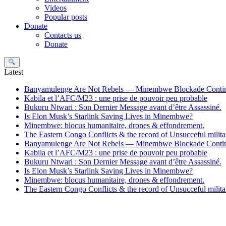
Videos
Popular posts
Donate
Contacts us
Donate
Search
Latest
Banyamulenge Are Not Rebels — Minembwe Blockade Conti
Kabila et l’AFC/M23 : une prise de pouvoir peu probable
Bukuru Ntwari : Son Dernier Message avant d’être Assassiné.
Is Elon Musk’s Starlink Saving Lives in Minembwe?
Minembwe: blocus humanitaire, drones & effondrement.
The Eastern Congo Conflicts & the record of Unsucceful militar
Banyamulenge Are Not Rebels — Minembwe Blockade Conti
Kabila et l’AFC/M23 : une prise de pouvoir peu probable
Bukuru Ntwari : Son Dernier Message avant d’être Assassiné.
Is Elon Musk’s Starlink Saving Lives in Minembwe?
Minembwe: blocus humanitaire, drones & effondrement.
The Eastern Congo Conflicts & the record of Unsucceful militar