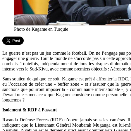
Photo de Kagame en Turquie
La guerre n’est pas un jeu comme le football. On ne l’engage pas pour
engager une guerre. Tout le monde ne s’accorde pas sur cette approche 
combats. Toutefois, indépendamment de tous les risques diplomatiqu
intense vers le Sud-Kivu, avec comme premiers objectifs : Aéroport 
Sans soutien de qui que ce soit, Kagame est prêt à affronter la RDC, 
eu l’occasion de créer une « buffer zone » et s’assurer que la guerr
sanctions que pourront imposer la « communauté internationale », y-co
Devant une « menace » que Kagame considère comme personnelle pour 
longtemps ?
Isolement & RDF à l’assaut
Rwanda Defense Forces (RDF) n’opère jamais sous les caméras. Il e
indiquent que le Lieutenant Général Moubarak Muganga est lui-même
Nyabihu. Nyabihu est le dernier district avant d’entrer vers Gisenyi