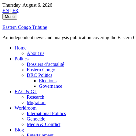
Skip
Thursday, August 6, 2026
to
EN
|
FR
content
Menu
Eastern Congo Tribune
An independent news and analysis publication covering the Eastern Co
Home
About us
Politics
Dossiers d’actualité
Eastern Congo
DRC Politics
Elections
Governance
EAC & GL
Research
Migration
Worldroom
International Politics
Genocide
Media & Conflict
Blog
Entertainment