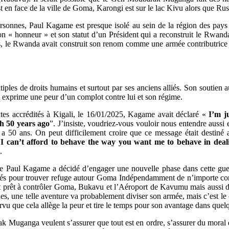
t en face de la ville de Goma, Karongi est sur le lac Kivu alors que Rusi
rsonnes, Paul Kagame est presque isolé au sein de la région des pays
er, son « honneur » et son statut d’un Président qui a reconstruit le Rw
s, le Rwanda avait construit son renom comme une armée contributrice 
iples de droits humains et surtout par ses anciens alliés. Son soutien 
ui exprime une peur d’un complot contre lui et son régime.
tes accrédités à Kigali, le 16/01/2025, Kagame avait déclaré «
I’m j
th 50 years ago
”. J’insiste, voudriez-vous vouloir nous entendre aussi 
a 50 ans. On peut difficilement croire que ce message était destiné 
“
I can’t afford to behave the way you want me to behave in deal
.
que Paul Kagame a décidé d’engager une nouvelle phase dans cette gue
alités pour trouver refuge autour Goma Indépendamment de n’importe 
st prêt à contrôler Goma, Bukavu et l’Aéroport de Kavumu mais aussi d
ues, une telle aventure va probablement diviser son armée, mais c’est 
rvu que cela allège la peur et tire le temps pour son avantage dans quel
Muganga veulent s’assurer que tout est en ordre, s’assurer du moral de