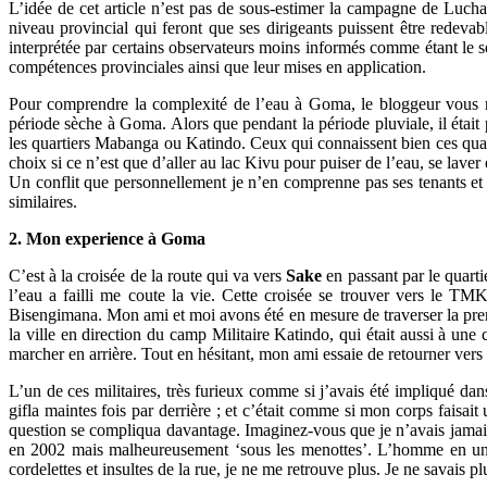
L’idée de cet article n’est pas de sous-estimer la campagne de Lucha, 
niveau provincial qui feront que ses dirigeants puissent être redevab
interprétée par certains observateurs moins informés comme étant le se
compétences provinciales ainsi que leur mises en application.
Pour comprendre la complexité de l’eau à Goma, le bloggeur vous ra
période sèche à Goma. Alors que pendant la période pluviale, il était p
les quartiers Mabanga ou Katindo. Ceux qui connaissent bien ces quart
choix si ce n’est que d’aller au lac Kivu pour puiser de l’eau, se lave
Un conflit que personnellement je n’en comprenne pas ses tenants et a
similaires.
2. Mon experience à Goma
C’est à la croisée de la route qui va vers
Sake
en passant par le quart
l’eau a failli me coute la vie. Cette croisée se trouver vers le 
Bisengimana. Mon ami et moi avons été en mesure de traverser la premi
la ville en direction du camp Militaire Katindo, qui était aussi à un
marcher en arrière. Tout en hésitant, mon ami essaie de retourner vers 
L’un de ces militaires, très furieux comme si j’avais été impliqué dan
gifla maintes fois par derrière ; et c’était comme si mon corps faisai
question se compliqua davantage. Imaginez-vous que je n’avais jamais
en 2002 mais malheureusement ‘sous les menottes’. L’homme en unifo
cordelettes et insultes de la rue, je ne me retrouve plus. Je ne savai