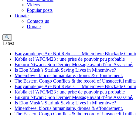
Videos
Popular posts
Donate
Contacts us
Donate
Search
Latest
Banyamulenge Are Not Rebels — Minembwe Blockade Conti
Kabila et l’AFC/M23 : une prise de pouvoir peu probable
Bukuru Ntwari : Son Dernier Message avant d’être Assassiné.
Is Elon Musk’s Starlink Saving Lives in Minembwe?
Minembwe: blocus humanitaire, drones & effondrement.
The Eastern Congo Conflicts & the record of Unsucceful militar
Banyamulenge Are Not Rebels — Minembwe Blockade Conti
Kabila et l’AFC/M23 : une prise de pouvoir peu probable
Bukuru Ntwari : Son Dernier Message avant d’être Assassiné.
Is Elon Musk’s Starlink Saving Lives in Minembwe?
Minembwe: blocus humanitaire, drones & effondrement.
The Eastern Congo Conflicts & the record of Unsucceful militar