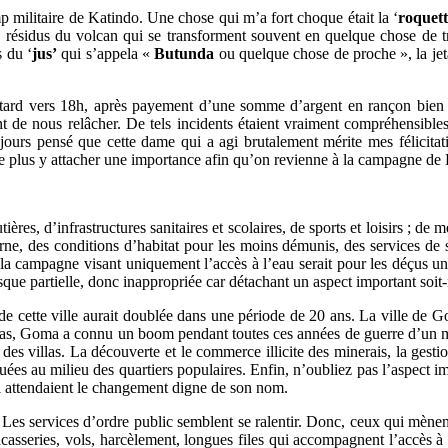
amp militaire de Katindo. Une chose qui m’a fort choque était la ‘
roquett
 des résidus du volcan qui se transforment souvent en quelque chose d
s du ‘
jus’
qui s’appela «
Butunda
ou quelque chose de proche », la jeta
ion tard vers 18h, après payement d’une somme d’argent en rançon bien
ent de nous relâcher. De tels incidents étaient vraiment compréhensibles
ujours pensé que cette dame qui a agi brutalement mérite mes félicit
 plus y attacher une importance afin qu’on revienne à la campagne de
ères, d’infrastructures sanitaires et scolaires, de sports et loisirs ; de
e, des conditions d’habitat pour les moins démunis, des services de sé
re, la campagne visant uniquement l’accès à l’eau serait pour les déçus 
sque partielle, donc inappropriée car détachant un aspect important soit-i
 cette ville aurait doublée dans une période de 20 ans. La ville de G
s, Goma a connu un boom pendant toutes ces années de guerre d’un mill
des villas. La découverte et le commerce illicite des minerais, la gestio
es au milieu des quartiers populaires. Enfin, n’oubliez pas l’aspect imp
ui attendaient le changement digne de son nom.
. Les services d’ordre public semblent se ralentir. Donc, ceux qui mèn
racasseries, vols, harcèlement, longues files qui accompagnent l’accès 