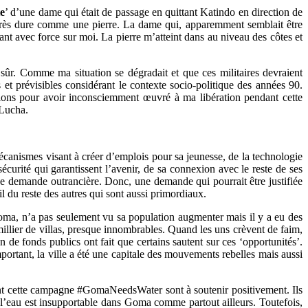
e
’ d’une dame qui était de passage en quittant Katindo en direction de
e très dure comme une pierre. La dame qui, apparemment semblait être
nt avec force sur moi. La pierre m’atteint dans au niveau des côtes et
 sûr. Comme ma situation se dégradait et que ces militaires devraient
 et prévisibles considérant le contexte socio-politique des années 90.
ations pour avoir inconsciemment œuvré à ma libération pendant cette
 Lucha.
 mécanismes visant à créer d’emplois pour sa jeunesse, de la technologie
curité qui garantissent l’avenir, de sa connexion avec le reste de ses
une demande outrancière. Donc, une demande qui pourrait être justifiée
l du reste des autres qui sont aussi primordiaux.
oma, n’a pas seulement vu sa population augmenter mais il y a eu des
ier de villas, presque innombrables. Quand les uns crèvent de faim,
n de fonds publics ont fait que certains sautent sur ces ‘opportunités’.
ortant, la ville a été une capitale des mouvements rebelles mais aussi
ent cette campagne #GomaNeedsWater sont à soutenir positivement. Ils
à l’eau est insupportable dans Goma comme partout ailleurs. Toutefois,