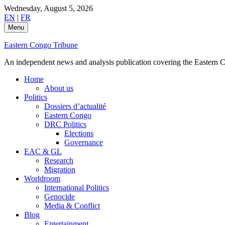
Skip
Wednesday, August 5, 2026
to
EN
|
FR
content
Menu
Eastern Congo Tribune
An independent news and analysis publication covering the Eastern Co
Home
About us
Politics
Dossiers d’actualité
Eastern Congo
DRC Politics
Elections
Governance
EAC & GL
Research
Migration
Worldroom
International Politics
Genocide
Media & Conflict
Blog
Entertainment