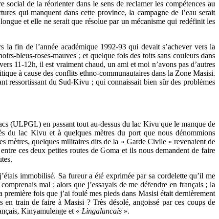
tre social de la réorienter dans le sens de reclamer les compétences au
ructures qui manquent dans cette province, la campagne de l’eau serait
longue et elle ne serait que résolue par un mécanisme qui redéfinit les
s la fin de l’année académique 1992-93 qui devait s’achever vers la
-noirs-bleus-roses-mauves ; et quelque fois des toits sans couleurs dans
vers 11-12h, il est vraiment chaud, un ami et moi n’avons pas d’autres
 critique à cause des conflits ethno-communautaires dans la Zone Masisi.
ant ressortissant du Sud-Kivu ; qui connaissait bien sûr des problèmes
s Lacs (ULPGL) en passant tout au-dessus du lac Kivu que le manque de
 près du lac Kivu et à quelques mètres du port que nous dénommions
 mètres, quelques militaires dits de la « Garde Civile » revenaient de
t entre ces deux petites routes de Goma et ils nous demandent de faire
utes.
j’étais immobilisé. Sa fureur a été exprimée par sa cordelette qu’il me
e comprenais mal ; alors que j’essayais de me défendre en français ; la
première fois que j’ai foulé mes pieds dans Masisi était dernièrement
en train de faire à Masisi ? Très désolé, angoissé par ces coups de
Français, Kinyamulenge et «
Lingalancais
».