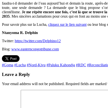
faudra-t-il demander de l’eau aujourd’hui et demain la route, après-de
toute, une seule demande ? La demande que le blog propose s’orien
clientélisme.
Je me répète encore une fois, c’est là que se trouve l
2035
. Mes sincères acclamations pour ceux qui en font au moins une 
Pour savoir plus sur la Lucha,
cliquez sur le lien suivant
ou leur blog 
Ntanyoma R. Delphin
Twitter:
https://twitter.com/Delphino12
Blog:
www.easterncongotribune.com
#Goma
#Lucha
#Nord-Kivu
#Paluku Kahondja
#RDC
#Reconciliati
Leave a Reply
Your email address will not be published.
Required fields are marked