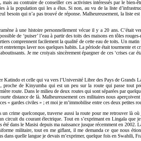
mais au contraire de conseiller ces activistes intéressés par le bien-ê
les à la population qui les a élus. Si non, au vu de la liste d’infrast
ul besoin qui n’a pas trouvé de réponse. Malheureusement, la liste est 
mène à une histoire personnellement vécue il y a 20 ans. C’était ver
ossible de ‘puiser’ l’eau à partir des toits des maisons en tôles rouges
iers comprennent facilement la qualité de cette eau de toits. Un matin 
r et entretemps laver nos quelques habits. La période était tourmente et
boutissants. Je me croiyais sincèrement épargner de ces ‘crises car ét
ier Katindo et celle qui va vers l’Université Libre des Pays de Grand
TMK, proche de Kinyumba qui est un peu sur la route qui passe tout
ère route. Dans le milieu de deux routes qui sont séparées par quelques
e courte distance de là. Malheureusement ces militaires nous aperçoiven
ces « gardes civiles » ; et moi je m’immobilise entre ces deux petites ro
s un crime quelconque, traverse aussi la route pour me retrouver là où 
t un circuit du courant électrique. Tout en s’exprimant en Lingala que j
 été dans le Masisi depuis ma naissance jusque récemment en 2002. La 
rme militaire, tout en me giflant, il me demanda ce que nous étions 
s plus dans quelle langue je devais m’exprimer, quelque fois en Swahili, 