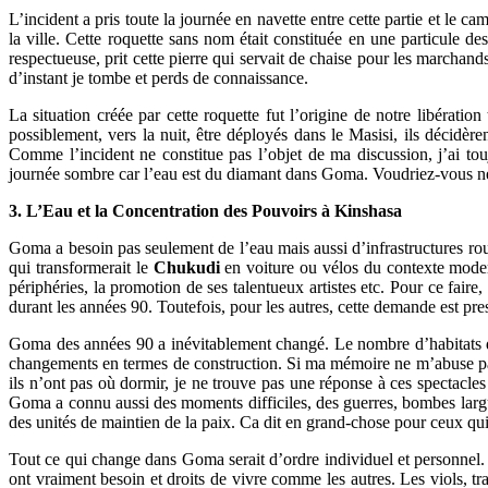
L’incident a pris toute la journée en navette entre cette partie et le c
la ville. Cette roquette sans nom était constituée en une particule
respectueuse, prit cette pierre qui servait de chaise pour les marchand
d’instant je tombe et perds de connaissance.
La situation créée par cette roquette fut l’origine de notre libérat
possiblement, vers la nuit, être déployés dans le Masisi, ils décidèr
Comme l’incident ne constitue pas l’objet de ma discussion, j’ai to
journée sombre car l’eau est du diamant dans Goma. Voudriez-vous ne
3. L’Eau et la Concentration des Pouvoirs à Kinshasa
Goma a besoin pas seulement de l’eau mais aussi d’infrastructures routi
qui transformerait le
Chukudi
en voiture ou vélos du contexte modern
périphéries, la promotion de ses talentueux artistes etc. Pour ce fai
durant les années 90. Toutefois, pour les autres, cette demande est pre
Goma des années 90 a inévitablement changé. Le nombre d’habitats de
changements en termes de construction. Si ma mémoire ne m’abuse pa
ils n’ont pas où dormir, je ne trouve pas une réponse à ces spectacles 
Goma a connu aussi des moments difficiles, des guerres, bombes largué
des unités de maintien de la paix. Ca dit en grand-chose pour ceux q
Tout ce qui change dans Goma serait d’ordre individuel et personnel
ont vraiment besoin et droits de vivre comme les autres. Les viols, t