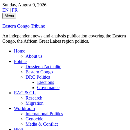
Skip
Sunday, August 9, 2026
to
EN
|
FR
content
Menu
Eastern Congo Tribune
An independent news and analysis publication covering the Eastern
Congo, the African Great Lakes region politics.
Home
About us
Politics
Dossiers d’actualité
Eastern Congo
DRC Politics
Elections
Governance
EAC & GL
Research
Migration
Worldroom
International Politics
Genocide
Media & Conflict
Blog