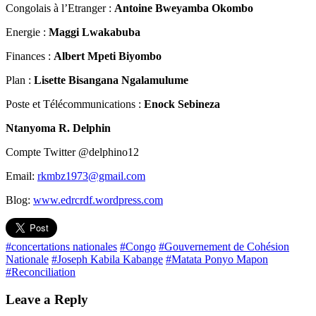
Congolais à l’Etranger :
Antoine Bweyamba Okombo
Energie :
Maggi Lwakabuba
Finances :
Albert Mpeti Biyombo
Plan :
Lisette Bisangana Ngalamulume
Poste et Télécommunications :
Enock Sebineza
Ntanyoma R. Delphin
Compte Twitter @delphino12
Email:
rkmbz1973@gmail.com
Blog:
www.edrcrdf.wordpress.com
#concertations nationales
#Congo
#Gouvernement de Cohésion
Nationale
#Joseph Kabila Kabange
#Matata Ponyo Mapon
#Reconciliation
Leave a Reply