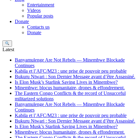
Entertainment
Videos
Popular posts
Donate
Contacts us
Donate
Search
Latest
Banyamulenge Are Not Rebels — Minembwe Blockade
Continues
Kabila et l’AFC/M23 : une prise de pouvoir peu probable
Bukuru Ntwari : Son Dernier Message avant d’être Assassiné.
Is Elon Musk’s Starlink Saving Lives in Minembwe?
Minembwe: blocus humanitaire, drones & effondrement.
The Eastern Congo Conflicts & the record of Unsucceful
militarized solutions
Banyamulenge Are Not Rebels — Minembwe Blockade
Continues
Kabila et l’AFC/M23 : une prise de pouvoir peu probable
Bukuru Ntwari : Son Dernier Message avant d’être Assassiné.
Is Elon Musk’s Starlink Saving Lives in Minembwe?
Minembwe: blocus humanitaire, drones & effondrement.
The Eastern Congo Conflicts & the record of Unsucceful