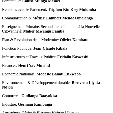
Portefeuille:
Louise Munga Mesozi
Relations avec le Parlement:
Triphon Kin Kiey Mulumba
Communication & Médias:
Lambert Mende Omalanga
Enseignement Primaire, Secondaire et Initiation à la Nouvelle
Citoyenneté:
Maker Mwangu
Famba
Plan & Révolution de la Modernité:
Olivier Kamitatu
Fonction Publique:
Jean-Claude Kibala
Infrastructures et Travaux Publics:
Fridolin Kasweshi
Finances:
Henri Yav Muland
Economie Nationale:
Modeste Bahati Lukwebo
Environnement & Développement durable:
Bienvenu Liyota
Ndjoli
Commerce:
Gudianga Baayokisa
Industrie:
Germain Kambinga
Agriculture, Pêche & Elevage:
Kabwe Mwewu