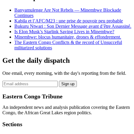
Banyamulenge Are Not Rebels — Minembwe Blockade
Continues
Kabila et l’AFC/M23 : une prise de pouvoir peu probable
Bukuru Ntwari : Son Dernier Message avant d’être Assassiné.
Is Elon Musk’s Starlink Saving Lives in Minembwe?
Minembwe: blocus humanitaire, drones & effondrement.
The Eastern Congo Conflicts & the record of Unsucceful
militarized solutions
Get the daily dispatch
One email, every morning, with the day's reporting from the field.
Email
Sign up
address
Eastern Congo Tribune
An independent news and analysis publication covering the Eastern
Congo, the African Great Lakes region politics.
Sections