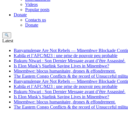
Videos
Popular posts
Donate
Contacts us
Donate
Search
Latest
Banyamulenge Are Not Rebels — Minembwe Blockade Conti
Kabila et l’AFC/M23 : une prise de pouvoir peu probable
Bukuru Ntwari : Son Dernier Message avant d’être Assassiné.
Is Elon Musk’s Starlink Saving Lives in Minembwe?
Minembwe: blocus humanitaire, drones & effondrement.
The Eastern Congo Conflicts & the record of Unsucceful militar
Banyamulenge Are Not Rebels — Minembwe Blockade Conti
Kabila et l’AFC/M23 : une prise de pouvoir peu probable
Bukuru Ntwari : Son Dernier Message avant d’être Assassiné.
Is Elon Musk’s Starlink Saving Lives in Minembwe?
Minembwe: blocus humanitaire, drones & effondrement.
The Eastern Congo Conflicts & the record of Unsucceful militar