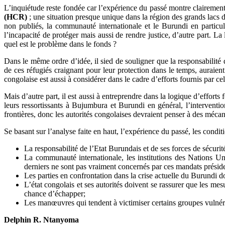
L’inquiétude reste fondée car l’expérience du passé montre claireme
(HCR)
; une situation presque unique dans la région des grands lacs d
non publiés, la communauté internationale et le Burundi en particul
l’incapacité de protéger mais aussi de rendre justice, d’autre part. La 
quel est le problème dans le fonds ?
Dans le même ordre d’idée, il sied de souligner que la responsabilité 
de ces réfugiés craignant pour leur protection dans le temps, auraient 
congolaise est aussi à considérer dans le cadre d’efforts fournis par cel
Mais d’autre part, il est aussi à entreprendre dans la logique d’efforts 
leurs ressortissants à Bujumbura et Burundi en général, l’interventi
frontières, donc les autorités congolaises devraient penser à des mécani
Se basant sur l’analyse faite en haut, l’expérience du passé, les condit
La responsabilité de l’Etat Burundais et de ses forces de sécurité 
La communauté internationale, les institutions des Nations Un
derniers ne sont pas vraiment concernés par ces mandats préside
Les parties en confrontation dans la crise actuelle du Burundi doi
L’état congolais et ses autorités doivent se rassurer que les mes
chance d’échapper;
Les manœuvres qui tendent à victimiser certains groupes vulnérab
Delphin R. Ntanyoma