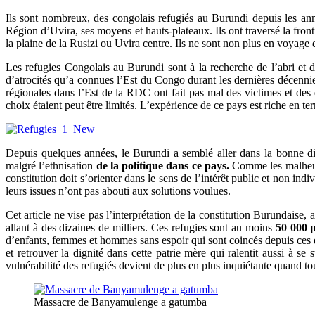
Ils sont nombreux, des congolais refugiés au Burundi depuis les an
Région d’Uvira, ses moyens et hauts-plateaux. Ils ont traversé la fron
la plaine de la Rusizi ou Uvira centre. Ils ne sont non plus en voyag
Les refugies Congolais au Burundi sont à la recherche de l’abri et 
d’atrocités qu’a connues l’Est du Congo durant les dernières décennies
régionales dans l’Est de la RDC ont fait pas mal des victimes et des 
choix étaient peut être limités. L’expérience de ce pays est riche en te
Depuis quelques années, le Burundi a semblé aller dans la bonne dir
malgré l’ethnisation
de la politique dans ce pays.
Comme les malheurs 
constitution doit s’orienter dans le sens de l’intérêt public et non i
leurs issues n’ont pas abouti aux solutions voulues.
Cet article ne vise pas l’interprétation de la constitution Burundaise, 
allant à des dizaines de milliers. Ces refugies sont au moins
50 000 
d’enfants, femmes et hommes sans espoir qui sont coincés depuis ces de
et retrouver la dignité dans cette patrie mère qui ralentit aussi à se
vulnérabilité des refugiés devient de plus en plus inquiétante quand t
Massacre de Banyamulenge a gatumba