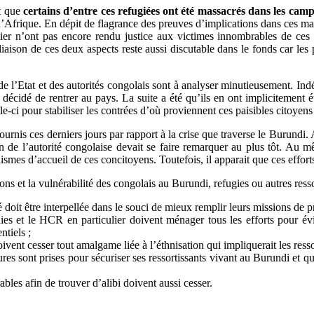
nt que
certains d’entre ces refugiées ont été massacrés dans les ca
’Afrique. En dépit de flagrance des preuves d’implications dans ces mas
ier n’ont pas encore rendu justice aux victimes innombrables de ces 
liaison de ces deux aspects reste aussi discutable dans le fonds car les p
de l’Etat et des autorités congolais sont à analyser minutieusement. Ind
décidé de rentrer au pays. La suite a été qu’ils en ont implicitement ét
le-ci pour stabiliser les contrées d’où proviennent ces paisibles citoyens 
fournis ces derniers jours par rapport à la crise que traverse le Burundi.
on de l’autorité congolaise devait se faire remarquer au plus tôt. Au m
smes d’accueil de ces concitoyens. Toutefois, il apparait que ces efforts
ions et la vulnérabilité des congolais au Burundi, refugies ou autres ress
doit être interpellée dans le souci de mieux remplir leurs missions de prot
ies et le HCR en particulier doivent ménager tous les efforts pour év
ntiels ;
vent cesser tout amalgame liée à l’éthnisation qui impliquerait les ressor
ures sont prises pour sécuriser ses ressortissants vivant au Burundi et q
les afin de trouver d’alibi doivent aussi cesser.