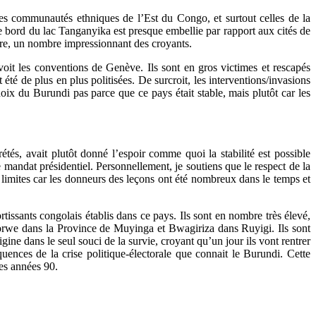
es communautés ethniques de l’Est du Congo, et surtout celles de la
le bord du lac Tanganyika est presque embellie par rapport aux cités de
tre, un nombre impressionnant des croyants.
oit les conventions de Genève. Ils sont en gros victimes et rescapés
té de plus en plus politisées. De surcroit, les interventions/invasions
oix du Burundi pas parce que ce pays était stable, mais plutôt car les
és, avait plutôt donné l’espoir comme quoi la stabilité est possible
 mandat présidentiel. Personnellement, je soutiens que le respect de la
s limites car les donneurs des leçons ont été nombreux dans le temps et
ortissants congolais établis dans ce pays. Ils sont en nombre très élevé,
sorwe dans la Province de Muyinga et Bwagiriza dans Ruyigi. Ils sont
ne dans le seul souci de la survie, croyant qu’un jour ils vont rentrer
équences de la crise politique-électorale que connait le Burundi. Cette
des années 90.