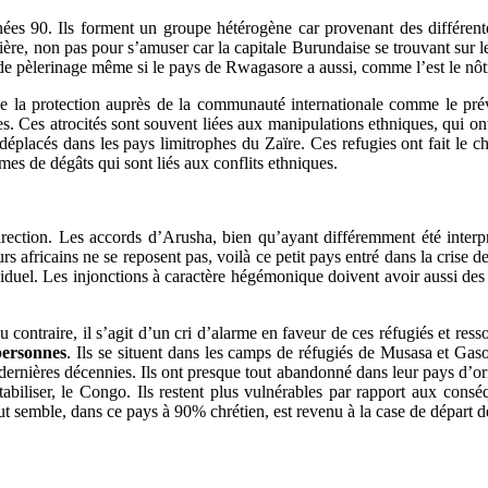
nées 90. Ils forment un groupe hétérogène car provenant des différent
tière, non pas pour s’amuser car la capitale Burundaise se trouvant sur 
e de pèlerinage même si le pays de Rwagasore a aussi, comme l’est le nô
de la protection auprès de la communauté internationale comme le prév
. Ces atrocités sont souvent liées aux manipulations ethniques, qui ont é
déplacés dans les pays limitrophes du Zaïre. Ces refugies ont fait le ch
rmes de dégâts qui sont liés aux conflits ethniques.
ection. Les accords d’Arusha, bien qu’ayant différemment été interprét
africains ne se reposent pas, voilà ce petit pays entré dans la crise de
ndividuel. Les injonctions à caractère hégémonique doivent avoir aussi de
au contraire, il s’agit d’un cri d’alarme en faveur de ces réfugiés et ress
personnes
. Ils se situent dans les camps de réfugiés de Musasa et Ga
rnières décennies. Ils ont presque tout abandonné dans leur pays d’origi
 stabiliser, le Congo. Ils restent plus vulnérables par rapport aux cons
out semble, dans ce pays à 90% chrétien, est revenu à la case de départ 