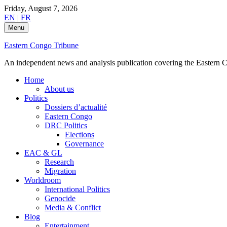
Skip
Friday, August 7, 2026
to
EN
|
FR
content
Menu
Eastern Congo Tribune
An independent news and analysis publication covering the Eastern Co
Home
About us
Politics
Dossiers d’actualité
Eastern Congo
DRC Politics
Elections
Governance
EAC & GL
Research
Migration
Worldroom
International Politics
Genocide
Media & Conflict
Blog
Entertainment