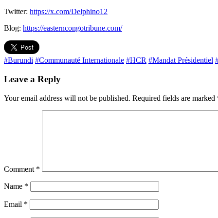
Twitter:
https://x.com/Delphino12
Blog:
https://easterncongotribune.com/
#Burundi
#Communauté Internationale
#HCR
#Mandat Présidentiel
Leave a Reply
Your email address will not be published.
Required fields are marked
Comment
*
Name
*
Email
*