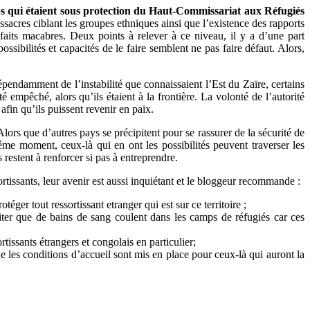
mps qui étaient sous protection du Haut-Commissariat aux Réfugiés
sacres ciblant les groupes ethniques ainsi que l’existence des rapports
faits macabres. Deux points à relever à ce niveau, il y a d’une part
ossibilités et capacités de le faire semblent ne pas faire défaut. Alors,
épendamment de l’instabilité que connaissaient l’Est du Zaïre, certains
é empêché, alors qu’ils étaient à la frontière. La volonté de l’autorité
afin qu’ils puissent revenir en paix.
 Alors que d’autres pays se précipitent pour se rassurer de la sécurité de
ême moment, ceux-là qui en ont les possibilités peuvent traverser les
 restent à renforcer si pas à entreprendre.
ortissants, leur avenir est aussi inquiétant et le bloggeur recommande :
éger tout ressortissant etranger qui est sur ce territoire ;
iter que de bains de sang coulent dans les camps de réfugiés car ces
tissants étrangers et congolais en particulier;
ue les conditions d’accueil sont mis en place pour ceux-là qui auront la