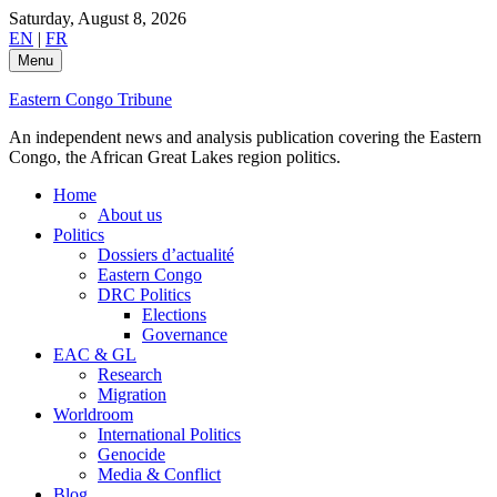
Skip
Saturday, August 8, 2026
to
EN
|
FR
content
Menu
Eastern Congo Tribune
An independent news and analysis publication covering the Eastern
Congo, the African Great Lakes region politics.
Home
About us
Politics
Dossiers d’actualité
Eastern Congo
DRC Politics
Elections
Governance
EAC & GL
Research
Migration
Worldroom
International Politics
Genocide
Media & Conflict
Blog