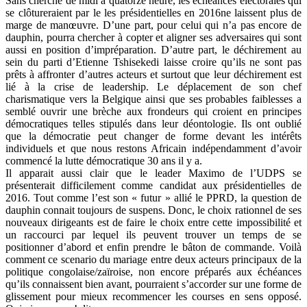
Sans cherche de midi à quatorze heure, les échéances électorales qui
se clôtureraient par le les présidentielles en 2016ne laissent plus de
marge de manœuvre. D’une part, pour celui qui n’a pas encore de
dauphin, pourra chercher à copter et aligner ses adversaires qui sont
aussi en position d’impréparation. D’autre part, le déchirement au
sein du parti d’Etienne Tshisekedi laisse croire qu’ils ne sont pas
prêts à affronter d’autres acteurs et surtout que leur déchirement est
lié à la crise de leadership. Le déplacement de son chef
charismatique vers la Belgique ainsi que ses probables faiblesses a
semblé ouvrir une brèche aux frondeurs qui croient en principes
démocratiques telles stipulés dans leur déontologie. Ils ont oublié
que la démocratie peut changer de forme devant les intérêts
individuels et que nous restons Africain indépendamment d’avoir
commencé la lutte démocratique 30 ans il y a.
Il apparait aussi clair que le leader Maximo de l’UDPS se
présenterait difficilement comme candidat aux présidentielles de
2016. Tout comme l’est son « futur » allié le PPRD, la question de
dauphin connait toujours de suspens. Donc, le choix rationnel de ses
nouveaux dirigeants est de faire le choix entre cette impossibilité et
un raccourci par lequel ils peuvent trouver un temps de se
positionner d’abord et enfin prendre le bâton de commande. Voilà
comment ce scenario du mariage entre deux acteurs principaux de la
politique congolaise/zaïroise, non encore préparés aux échéances
qu’ils connaissent bien avant, pourraient s’accorder sur une forme de
glissement pour mieux recommencer les courses en sens opposé.