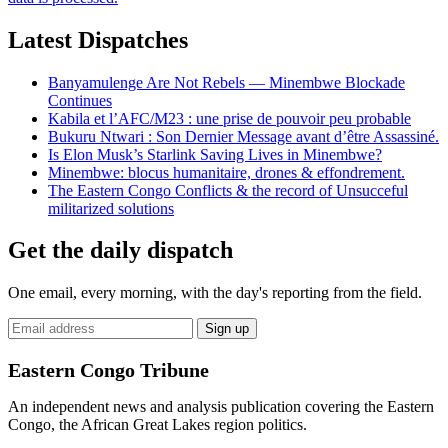
Latest Dispatches
Banyamulenge Are Not Rebels — Minembwe Blockade
Continues
Kabila et l’AFC/M23 : une prise de pouvoir peu probable
Bukuru Ntwari : Son Dernier Message avant d’être Assassiné.
Is Elon Musk’s Starlink Saving Lives in Minembwe?
Minembwe: blocus humanitaire, drones & effondrement.
The Eastern Congo Conflicts & the record of Unsucceful
militarized solutions
Get the daily dispatch
One email, every morning, with the day's reporting from the field.
Email
Sign up
address
Eastern Congo Tribune
An independent news and analysis publication covering the Eastern
Congo, the African Great Lakes region politics.