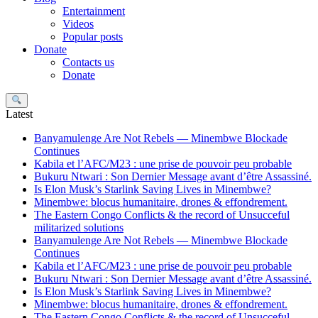
Entertainment
Videos
Popular posts
Donate
Contacts us
Donate
Search
Latest
Banyamulenge Are Not Rebels — Minembwe Blockade
Continues
Kabila et l’AFC/M23 : une prise de pouvoir peu probable
Bukuru Ntwari : Son Dernier Message avant d’être Assassiné.
Is Elon Musk’s Starlink Saving Lives in Minembwe?
Minembwe: blocus humanitaire, drones & effondrement.
The Eastern Congo Conflicts & the record of Unsucceful
militarized solutions
Banyamulenge Are Not Rebels — Minembwe Blockade
Continues
Kabila et l’AFC/M23 : une prise de pouvoir peu probable
Bukuru Ntwari : Son Dernier Message avant d’être Assassiné.
Is Elon Musk’s Starlink Saving Lives in Minembwe?
Minembwe: blocus humanitaire, drones & effondrement.
The Eastern Congo Conflicts & the record of Unsucceful