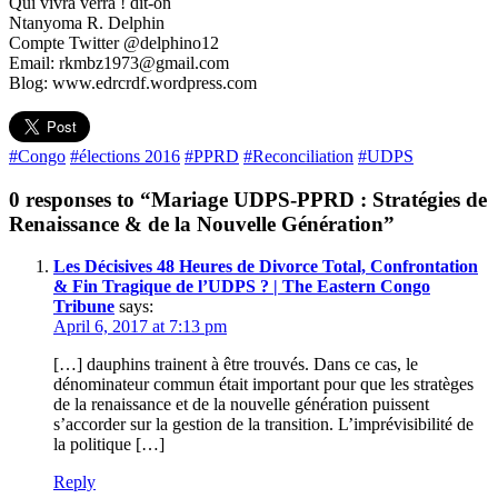
Qui vivra verra ! dit-on
Ntanyoma R. Delphin
Compte Twitter @delphino12
Email: rkmbz1973@gmail.com
Blog: www.edrcrdf.wordpress.com
#Congo
#élections 2016
#PPRD
#Reconciliation
#UDPS
0 responses to “Mariage UDPS-PPRD : Stratégies de
Renaissance & de la Nouvelle Génération”
Les Décisives 48 Heures de Divorce Total, Confrontation
& Fin Tragique de l’UDPS ? | The Eastern Congo
Tribune
says:
April 6, 2017 at 7:13 pm
[…] dauphins trainent à être trouvés. Dans ce cas, le
dénominateur commun était important pour que les stratèges
de la renaissance et de la nouvelle génération puissent
s’accorder sur la gestion de la transition. L’imprévisibilité de
la politique […]
Reply