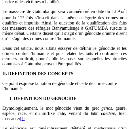
justice ni les victimes réhabilités.
Le massacre de Gatumba qui sera commémoré en date du 13 Août
e
pour la 12
fois s’inscrit dans la même catégorie des crimes non
qualifiés et impunis. Ainsi, la question de la qualification des faits
des massacre des réfugies Banyamulenge à GATUMBA suscite le
même débat. Certains disent qu’il s’agit d’un génocide d’autre disent
qu’il s’agit des crimes contre l’humanité.
Dans cet article, nous allons essayer de définir le génocide et les
crimes contre l’humanité et puis relater les faits et confronter ces
derniers au droit, pour établir les bases sur lesquelles les atrocités
commises à Gatumba peuvent être qualifiés.
II. DEFINITION DES CONCEPTS
Ce point esquisse la notion de génocide et celle de crime contre
l’humanité.
DEFINITION DU GENOCIDE
Etymologiquement, le mot génocide vient du grec
genos
, genre,
espèce, race, et du suffixe
cide
, venant du latin
caedere
, tuer,
massacrer
[1]
.
Le génocide est l’anéantissement délibéré et méthodique d’un