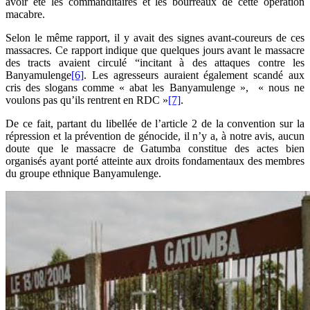
avoir été les commanditaires et les bourreaux de cette opération
macabre.
Selon le même rapport, il y avait des signes avant-coureurs de ces
massacres. Ce rapport indique que quelques jours avant le massacre
des tracts avaient circulé “incitant à des attaques contre les
Banyamulenge
[6]
. Les agresseurs auraient également scandé aux
cris des slogans comme « abat les Banyamulenge », « nous ne
voulons pas qu’ils rentrent en RDC »
[7]
.
De ce fait, partant du libellée de l’article 2 de la convention sur la
répression et la prévention de génocide, il n’y a, à notre avis, aucun
doute que le massacre de Gatumba constitue des actes bien
organisés ayant porté atteinte aux droits fondamentaux des membres
du groupe ethnique Banyamulenge.