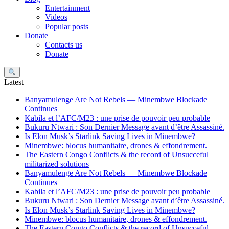
Entertainment
Videos
Popular posts
Donate
Contacts us
Donate
Search
Latest
Banyamulenge Are Not Rebels — Minembwe Blockade
Continues
Kabila et l’AFC/M23 : une prise de pouvoir peu probable
Bukuru Ntwari : Son Dernier Message avant d’être Assassiné.
Is Elon Musk’s Starlink Saving Lives in Minembwe?
Minembwe: blocus humanitaire, drones & effondrement.
The Eastern Congo Conflicts & the record of Unsucceful
militarized solutions
Banyamulenge Are Not Rebels — Minembwe Blockade
Continues
Kabila et l’AFC/M23 : une prise de pouvoir peu probable
Bukuru Ntwari : Son Dernier Message avant d’être Assassiné.
Is Elon Musk’s Starlink Saving Lives in Minembwe?
Minembwe: blocus humanitaire, drones & effondrement.
The Eastern Congo Conflicts & the record of Unsucceful