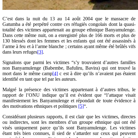
C’est dans la nuit du 13 au 14 août 2004 que le massacre de
Gatumba a été perpétré contre ces réfugiés congolais dont la quasi-
totalité des victimes appartenait au groupe ethnique Banyamulenge.
Dans cette même nuit, on a enregistré plus de 166 morts et plus de
130 blessés dont les femmes et les enfants qui ont été assassinés à
l’arme à feu et à l’arme blanche ; certains ayant même été brûlés vifs
dans leurs refuges
[3]
.
Signalons que parmi les victimes “s’y trouvaient d’autres familles
non Banyamulenge (Babembe, Bafuliru, Bavira) qui ont trouvé la
mort dans le même camp
[4]
c est à dire qu’ils n’avaient pas étaient
identifié en tant que tel par les auteurs.
Malgré la présence des victimes appartenant à d’autres tribus, le
rapport de l’ONU indique qu’il est évident que “l’attaque visait
manifestement les Banyamulenge et répondait de toute évidence à
des motivations ethniques et politiques
[5]
“.
Considérant plusieurs rapports, il est clair que les victimes, directes
ou indirectes, sont les membres d’un groupe ethnique qui ont été
visés uniquement parce qu’ils sont Banyamulenge. Les victimes
étant très bien connues, il sied de s’attarder sur ceux qui peuvent