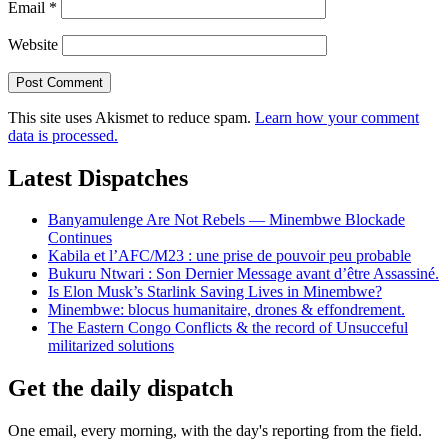
Email
*
Website
This site uses Akismet to reduce spam.
Learn how your comment
data is processed.
Latest Dispatches
Banyamulenge Are Not Rebels — Minembwe Blockade
Continues
Kabila et l’AFC/M23 : une prise de pouvoir peu probable
Bukuru Ntwari : Son Dernier Message avant d’être Assassiné.
Is Elon Musk’s Starlink Saving Lives in Minembwe?
Minembwe: blocus humanitaire, drones & effondrement.
The Eastern Congo Conflicts & the record of Unsucceful
militarized solutions
Get the daily dispatch
One email, every morning, with the day's reporting from the field.