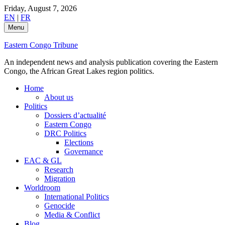
Skip
Friday, August 7, 2026
to
EN
|
FR
content
Menu
Eastern Congo Tribune
An independent news and analysis publication covering the Eastern
Congo, the African Great Lakes region politics.
Home
About us
Politics
Dossiers d’actualité
Eastern Congo
DRC Politics
Elections
Governance
EAC & GL
Research
Migration
Worldroom
International Politics
Genocide
Media & Conflict
Blog