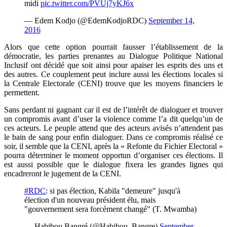
midi
pic.twitter.com/PVUj7yKJ6x
— Edem Kodjo (@EdemKodjoRDC)
September 14,
2016
Alors que cette option pourrait fausser l’établissement de la
démocratie, les parties prenantes au Dialogue Politique National
Inclusif ont décidé que soit ainsi pour apaiser les esprits des uns et
des autres. Ce couplement peut inclure aussi les élections locales si
la Centrale Electorale (CENI) trouve que les moyens financiers le
permettent.
Sans perdant ni gagnant car il est de l’intérêt de dialoguer et trouver
un compromis avant d’user la violence comme l’a dit quelqu’un de
ces acteurs. Le peuple attend que des acteurs avisés n’attendent pas
le bain de sang pour enfin dialoguer. Dans ce compromis réalisé ce
soir, il semble que la CENI, après la « Refonte du Fichier Electoral »
pourra déterminer le moment opportun d’organiser ces élections. Il
est aussi possible que le dialogue fixera les grandes lignes qui
encadreront le jugement de la CENI.
#RDC
: si pas élection, Kabila "demeure" jusqu'à
élection d'un nouveau président élu, mais
"gouvernement sera forcément changé" (T. Mwamba)
— Habibou Bangré (@Habibou_Bangre)
September