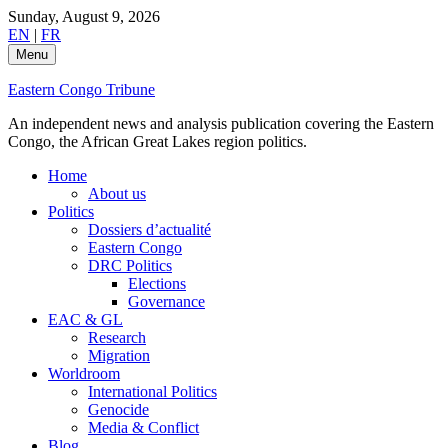
Skip
Sunday, August 9, 2026
to
EN
|
FR
content
Menu
Eastern Congo Tribune
An independent news and analysis publication covering the Eastern
Congo, the African Great Lakes region politics.
Home
About us
Politics
Dossiers d’actualité
Eastern Congo
DRC Politics
Elections
Governance
EAC & GL
Research
Migration
Worldroom
International Politics
Genocide
Media & Conflict
Blog