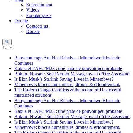
Entertainment
Videos
Popular posts
Donate
Contacts us
Donate
Search
Latest
Banyamulenge Are Not Rebels — Minembwe Blockade
Continues
Kabila et l’AFC/M23 : une prise de pouvoir peu probable
Bukuru Ntwari : Son Dernier Message avant d’être Assassiné.
Is Elon Musk’s Starlink Saving Lives in Minembwe?
Minembwe: blocus humanitaire, drones & effondrement.
The Eastern Congo Conflicts & the record of Unsucceful
militarized solutions
Banyamulenge Are Not Rebels — Minembwe Blockade
Continues
Kabila et l’AFC/M23 : une prise de pouvoir peu probable
Bukuru Ntwari : Son Dernier Message avant d’être Assassiné.
Is Elon Musk’s Starlink Saving Lives in Minembwe?
Minembwe: blocus humanitaire, drones & effondrement.
The Eastern Congo Conflicts & the record of Unsucceful