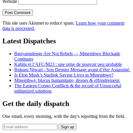
Website
This site uses Akismet to reduce spam.
Learn how your comment
data is processed.
Latest Dispatches
Banyamulenge Are Not Rebels — Minembwe Blockade
Continues
Kabila et l’AFC/M23 : une prise de pouvoir peu probable
Bukuru Ntwari : Son Dernier Message avant d’être Assassiné.
Is Elon Musk’s Starlink Saving Lives in Minembwe?
Minembwe: blocus humanitaire, drones & effondrement.
The Eastern Congo Conflicts & the record of Unsucceful
militarized solutions
Get the daily dispatch
One email, every morning, with the day's reporting from the field.
Email
Sign up
address