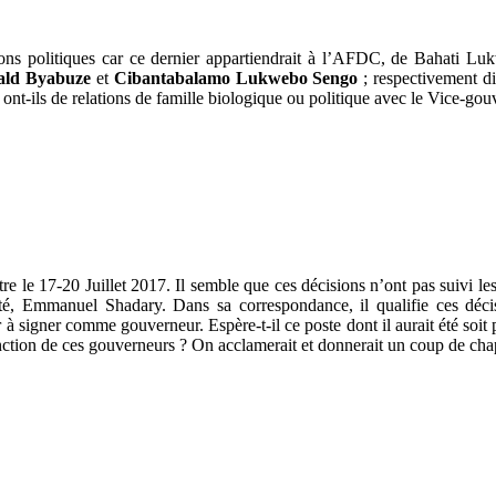
isons politiques car ce dernier appartiendrait à l’AFDC, de Bahati Lu
ald Byabuze
et
Cibantabalamo Lukwebo Sengo
; respectivement di
ont-ils de relations de famille biologique ou politique avec le Vice-gouve
e le 17-20 Juillet 2017. Il semble que ces décisions n’ont pas suivi les
urité, Emmanuel Shadary. Dans sa correspondance, il qualifie ces dé
r à signer comme gouverneur. Espère-t-il ce poste dont il aurait été soi
 fonction de ces gouverneurs ? On acclamerait et donnerait un coup de 