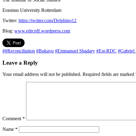
Erasmus University Rotterdam
Twitter:
https://twitter.com/Delphino12
Blog:
www.edrcrdf.wordpress.com
##Reconciliation
#Bukavu
#Emmanuel Shadary
#Est-RDC
#Gabriel
Leave a Reply
Your email address will not be published.
Required fields are marked
Comment
*
Name
*