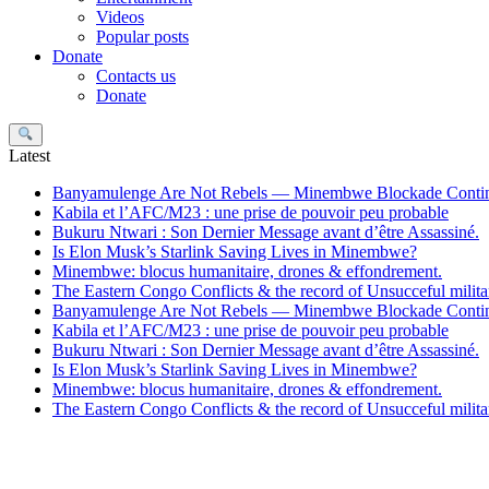
Videos
Popular posts
Donate
Contacts us
Donate
Search
Latest
Banyamulenge Are Not Rebels — Minembwe Blockade Conti
Kabila et l’AFC/M23 : une prise de pouvoir peu probable
Bukuru Ntwari : Son Dernier Message avant d’être Assassiné.
Is Elon Musk’s Starlink Saving Lives in Minembwe?
Minembwe: blocus humanitaire, drones & effondrement.
The Eastern Congo Conflicts & the record of Unsucceful militar
Banyamulenge Are Not Rebels — Minembwe Blockade Conti
Kabila et l’AFC/M23 : une prise de pouvoir peu probable
Bukuru Ntwari : Son Dernier Message avant d’être Assassiné.
Is Elon Musk’s Starlink Saving Lives in Minembwe?
Minembwe: blocus humanitaire, drones & effondrement.
The Eastern Congo Conflicts & the record of Unsucceful militar