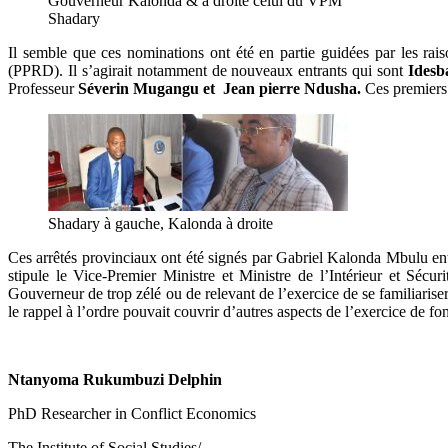
Gouverneur Kalonda & à droite celui du VPM
Shadary
Il semble que ces nominations ont été en partie guidées par les ra
(PPRD). Il s’agirait notamment de nouveaux entrants qui sont
Idesb
Professeur
Séverin Mugangu et Jean pierre Ndusha.
Ces premiers 
Shadary à gauche, Kalonda à droite
Ces arrêtés provinciaux ont été signés par Gabriel Kalonda Mbulu entr
stipule le Vice-Premier Ministre et Ministre de l’Intérieur et Séc
Gouverneur de trop zélé ou de relevant de l’exercice de se familiarise
le rappel à l’ordre pouvait couvrir d’autres aspects de l’exercice de
Ntanyoma Rukumbuzi Delphin
PhD Researcher in Conflict Economics
The Institute of Social Studies/