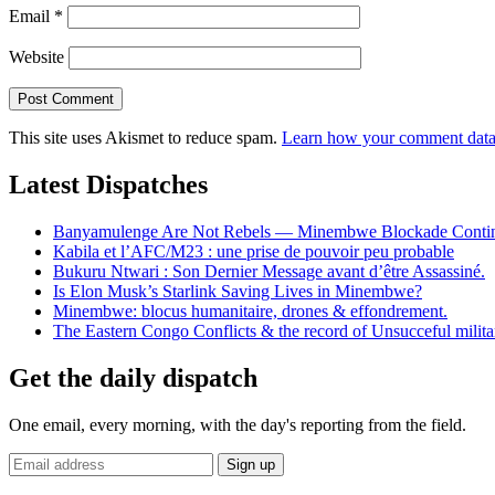
Email
*
Website
This site uses Akismet to reduce spam.
Learn how your comment data 
Latest Dispatches
Banyamulenge Are Not Rebels — Minembwe Blockade Conti
Kabila et l’AFC/M23 : une prise de pouvoir peu probable
Bukuru Ntwari : Son Dernier Message avant d’être Assassiné.
Is Elon Musk’s Starlink Saving Lives in Minembwe?
Minembwe: blocus humanitaire, drones & effondrement.
The Eastern Congo Conflicts & the record of Unsucceful militar
Get the daily dispatch
One email, every morning, with the day's reporting from the field.
Email
Sign up
address