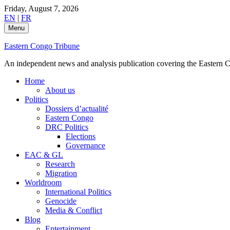
Skip
Friday, August 7, 2026
to
EN
|
FR
content
Menu
Eastern Congo Tribune
An independent news and analysis publication covering the Eastern Co
Home
About us
Politics
Dossiers d’actualité
Eastern Congo
DRC Politics
Elections
Governance
EAC & GL
Research
Migration
Worldroom
International Politics
Genocide
Media & Conflict
Blog
Entertainment