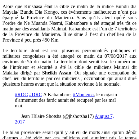
Alors que Kinshasa était la cible ce matin de la milice Bundu dia
Mayala/ Bundu Dia Kongo, ces événements malheureux n’ont pas
épargné la Province du Maniema. Sans qu’ils aient opéré sous
l’ordre de Ne Muanda Nsemi, Kabambare a été attaqué très tôt ce
matin par des assaillants Maimai. Kabambare est l’un de 7 territoires
de la Province du Maniema. Il se situe à l’est du chef-lieu de la
Province à peu près 450 Km.
Le territoire dont est issu plusieurs personnalités politiques et
militaires congolaises a été attaqué ce matin du 07/08/2017 aux
environs de 5h du matin. Le territoire dont serait issu le numéro un
de l’intérieur et sécurité a été la cible de miliciens Maimai dit
Malaika dirigé par
Sheikh Assan
. On signale une occupation du
chef-lieu du territoire par ces miliciens ; occupation qui aurait duré
plusieurs heures avant que la situation revienne à la normale.
#RDC
#DRC
A Kabambare,
#Maniema
, le magasin
d'armement des fardc aurait été recuperé par les maï
maï.
— Jean-Hilaire Shotsha (@jhshotsha17)
August 7,
2017
Le bilan provisoire serait qu’il y ait eu de morts ainsi qu’un dépôt
d’armes a été vidé par ces miliciens qui auraient pris le temps