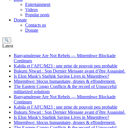
Entertainment
Videos
Popular posts
Donate
Contacts us
Donate
Search
Latest
Banyamulenge Are Not Rebels — Minembwe Blockade
Continues
Kabila et l’AFC/M23 : une prise de pouvoir peu probable
Bukuru Ntwari : Son Dernier Message avant d’être Assassiné.
Is Elon Musk’s Starlink Saving Lives in Minembwe?
Minembwe: blocus humanitaire, drones & effondrement.
The Eastern Congo Conflicts & the record of Unsucceful
militarized solutions
Banyamulenge Are Not Rebels — Minembwe Blockade
Continues
Kabila et l’AFC/M23 : une prise de pouvoir peu probable
Bukuru Ntwari : Son Dernier Message avant d’être Assassiné.
Is Elon Musk’s Starlink Saving Lives in Minembwe?
Minembwe: blocus humanitaire, drones & effondrement.
The Eastern Congo Conflicts & the record of Unsucceful