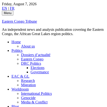
Skip
Friday, August 7, 2026
to
EN
|
FR
content
Menu
Eastern Congo Tribune
An independent news and analysis publication covering the Eastern
Congo, the African Great Lakes region politics.
Home
About us
Politics
Dossiers d’actualité
Eastern Congo
DRC Politics
Elections
Governance
EAC & GL
Research
Migration
Worldroom
International Politics
Genocide
Media & Conflict
Blog