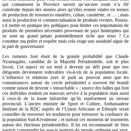
qui connaissent la Province savent qu’aucune route n’a été
construite depuis des années alors qu’elles restent vitales en termes
de production de ressources minières, coltan, cassitérite, or…. ; mais
aussi la production et commercialisation de produits vivriers. Pourra-
t-il mettre en pratique des politiques pour limiter ces importations de
produits de premières nécessites provenant de pays limitrophes qui
ne sont au grand jamais potentiellement riche que nous ? Ca
constitue ma prière et requête mais cela exige une assiduité aigue de
la part de gouvernants!
Les rumeurs font étant de la grande probabilité que Claude
Nyamugabo, candidat de la Majorité Présidentielle, soit le plus
favori. Cet aspect en soi tend à devenir un défi pour que nos
dirigeants deviennent redevables vis-à-vis de la population locale.
L’influence et relations avec le parti au pouvoir ainsi que les
connaissances autour du cercle présidentiel a souvent été brandi
comme raison de devenir « intouchable » ; source des failles qui font
ces individus rendent un mauvais service à la population mais aussi
à ceux-là de la haute hiérarchie qu’ils représentent au niveau
provincial. L’ancien ministre de Sport et Culture, Ambassadeur
itinérant de la RDC auprès de l’Union Africaine et Ethiopie serait
conseiller de renverser les tendances pour retrouver la confiance de
la population Sud-Kivutienne ; et surtout ces moments de tourments
autour des élections présidentielles. Il lui est recommandé de bien
vouloir comprendre les soucis majeurs du peuple ordinaire qui veut,