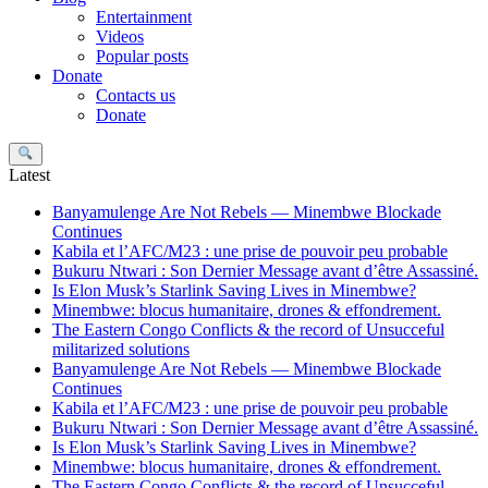
Entertainment
Videos
Popular posts
Donate
Contacts us
Donate
Search
Latest
Banyamulenge Are Not Rebels — Minembwe Blockade
Continues
Kabila et l’AFC/M23 : une prise de pouvoir peu probable
Bukuru Ntwari : Son Dernier Message avant d’être Assassiné.
Is Elon Musk’s Starlink Saving Lives in Minembwe?
Minembwe: blocus humanitaire, drones & effondrement.
The Eastern Congo Conflicts & the record of Unsucceful
militarized solutions
Banyamulenge Are Not Rebels — Minembwe Blockade
Continues
Kabila et l’AFC/M23 : une prise de pouvoir peu probable
Bukuru Ntwari : Son Dernier Message avant d’être Assassiné.
Is Elon Musk’s Starlink Saving Lives in Minembwe?
Minembwe: blocus humanitaire, drones & effondrement.
The Eastern Congo Conflicts & the record of Unsucceful