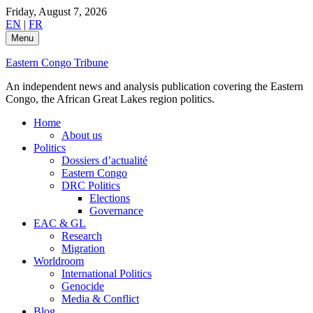
Skip
Friday, August 7, 2026
to
EN
|
FR
content
Menu
Eastern Congo Tribune
An independent news and analysis publication covering the Eastern
Congo, the African Great Lakes region politics.
Home
About us
Politics
Dossiers d’actualité
Eastern Congo
DRC Politics
Elections
Governance
EAC & GL
Research
Migration
Worldroom
International Politics
Genocide
Media & Conflict
Blog