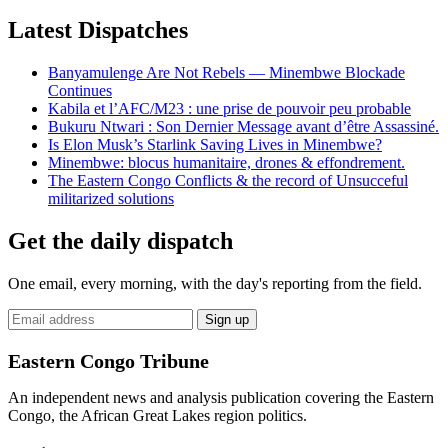
Latest Dispatches
Banyamulenge Are Not Rebels — Minembwe Blockade
Continues
Kabila et l’AFC/M23 : une prise de pouvoir peu probable
Bukuru Ntwari : Son Dernier Message avant d’être Assassiné.
Is Elon Musk’s Starlink Saving Lives in Minembwe?
Minembwe: blocus humanitaire, drones & effondrement.
The Eastern Congo Conflicts & the record of Unsucceful
militarized solutions
Get the daily dispatch
One email, every morning, with the day's reporting from the field.
Email
Sign up
address
Eastern Congo Tribune
An independent news and analysis publication covering the Eastern
Congo, the African Great Lakes region politics.