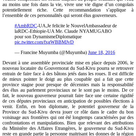
au moins une fois dans la vie, vivre une vie digne d’un congolais
potentiellement riche. Cette recommandation s’applique à
l’ensemble de ces personnalités qui seront élus gouverneurs.
#AmbRDC
-UA,Je felicite le NouvelAmbassadeur de
laRDC-Ethiopie-UA Me. Claude NYAMUGABO
pour son DynamismeDiplomatique
pic.twitter.com/fxgWBBMJvD
— Francine Muyumba (@Muyumba)
June 18, 2016
Devant à une assemblée provinciale mise en place depuis 2006, le
nouveau locataire du Gouvernorat du Sud-Kivu pourra se retrouver
entrain de faire face à des bâtons jetés dans les roues. Il est difficile
de mieux pointer le doigt au plus coupable qui a fait que cette
province stagne pour presque de décennies mais la responsabilité
des élus au parlement provinciaux ne le sont pas le moins. De ce
fait, le nouveau gouverneur pourrait faire face une certaine rigidité
de ces députes provinciaux en anticipation de possibles élections à
venir. Enfin, en bon diplomate, le potentiel gouverneur de la
Province du Sud-Kivu devra jouer ce rôle dans le cadre du bon
voisinage aux frontières qui ont été longtemps caractérisées par des
confrontations et manipulations. Bien que relevant des attributions
du Ministère des Affaires Etrangères, le gouverneur du Sud-Kivu
reste en grande partie la personne maitrisant les donnes de la région