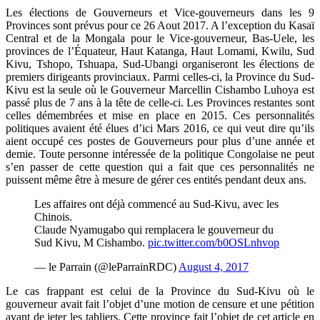
Les élections de Gouverneurs et Vice-gouverneurs dans les 9
Provinces sont prévus pour ce 26 Aout 2017. A l’exception du Kasaï
Central et de la Mongala pour le Vice-gouverneur, Bas-Uele, les
provinces de l’Équateur, Haut Katanga, Haut Lomami, Kwilu, Sud
Kivu, Tshopo, Tshuapa, Sud-Ubangi organiseront les élections de
premiers dirigeants provinciaux. Parmi celles-ci, la Province du Sud-
Kivu est la seule où le Gouverneur Marcellin Cishambo Luhoya est
passé plus de 7 ans à la tête de celle-ci. Les Provinces restantes sont
celles démembrées et mise en place en 2015. Ces personnalités
politiques avaient été élues d’ici Mars 2016, ce qui veut dire qu’ils
aient occupé ces postes de Gouverneurs pour plus d’une année et
demie. Toute personne intéressée de la politique Congolaise ne peut
s’en passer de cette question qui a fait que ces personnalités ne
puissent même être à mesure de gérer ces entités pendant deux ans.
Les affaires ont déjà commencé au Sud-Kivu, avec les
Chinois.
Claude Nyamugabo qui remplacera le gouverneur du
Sud Kivu, M Cishambo.
pic.twitter.com/b0OSLnhvop
— le Parrain (@leParrainRDC)
August 4, 2017
Le cas frappant est celui de la Province du Sud-Kivu où le
gouverneur avait fait l’objet d’une motion de censure et une pétition
avant de jeter les tabliers. Cette province fait l’objet de cet article en