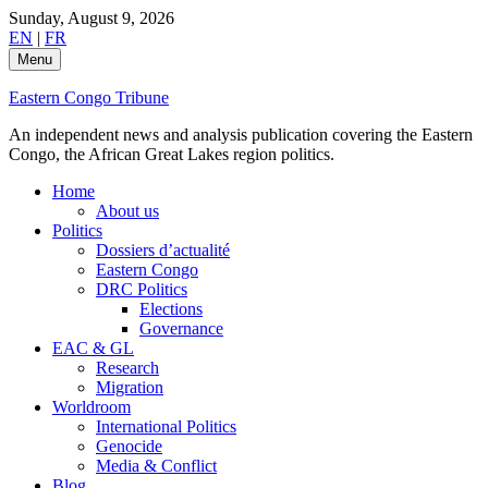
Skip
Sunday, August 9, 2026
to
EN
|
FR
content
Menu
Eastern Congo Tribune
An independent news and analysis publication covering the Eastern
Congo, the African Great Lakes region politics.
Home
About us
Politics
Dossiers d’actualité
Eastern Congo
DRC Politics
Elections
Governance
EAC & GL
Research
Migration
Worldroom
International Politics
Genocide
Media & Conflict
Blog