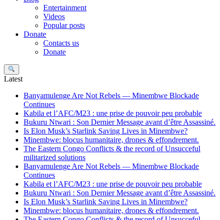
Entertainment
Videos
Popular posts
Donate
Contacts us
Donate
Search
Latest
Banyamulenge Are Not Rebels — Minembwe Blockade
Continues
Kabila et l’AFC/M23 : une prise de pouvoir peu probable
Bukuru Ntwari : Son Dernier Message avant d’être Assassiné.
Is Elon Musk’s Starlink Saving Lives in Minembwe?
Minembwe: blocus humanitaire, drones & effondrement.
The Eastern Congo Conflicts & the record of Unsucceful
militarized solutions
Banyamulenge Are Not Rebels — Minembwe Blockade
Continues
Kabila et l’AFC/M23 : une prise de pouvoir peu probable
Bukuru Ntwari : Son Dernier Message avant d’être Assassiné.
Is Elon Musk’s Starlink Saving Lives in Minembwe?
Minembwe: blocus humanitaire, drones & effondrement.
The Eastern Congo Conflicts & the record of Unsucceful