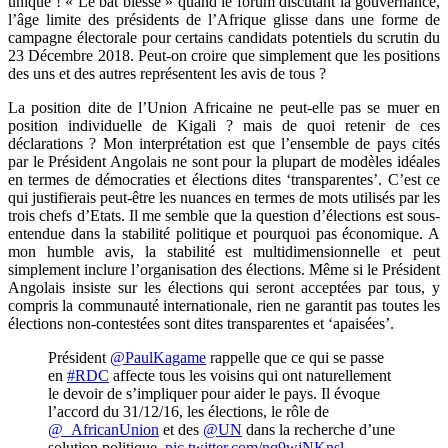
unique ! « Le bât blesse » quand le forum discutant la gouvernance,
l’âge limite des présidents de l’Afrique glisse dans une forme de
campagne électorale pour certains candidats potentiels du scrutin du
23 Décembre 2018. Peut-on croire que simplement que les positions
des uns et des autres représentent les avis de tous ?
La position dite de l’Union Africaine ne peut-elle pas se muer en
position individuelle de Kigali ? mais de quoi retenir de ces
déclarations ? Mon interprétation est que l’ensemble de pays cités
par le Président Angolais ne sont pour la plupart de modèles idéales
en termes de démocraties et élections dites ‘transparentes’. C’est ce
qui justifierais peut-être les nuances en termes de mots utilisés par les
trois chefs d’Etats. Il me semble que la question d’élections est sous-
entendue dans la stabilité politique et pourquoi pas économique. A
mon humble avis, la stabilité est multidimensionnelle et peut
simplement inclure l’organisation des élections. Même si le Président
Angolais insiste sur les élections qui seront acceptées par tous, y
compris la communauté internationale, rien ne garantit pas toutes les
élections non-contestées sont dites transparentes et ‘apaisées’.
Président
@PaulKagame
rappelle que ce qui se passe
en
#RDC
affecte tous les voisins qui ont naturellement
le devoir de s’impliquer pour aider le pays. Il évoque
l’accord du 31/12/16, les élections, le rôle de
@_AfricanUnion
et des
@UN
dans la recherche d’une
solution politique.
pic.twitter.com/nq9wjNKnsl