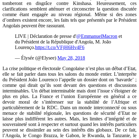
tomberont en disgrâce contre Kinshasa. Heureusement, ces
clarifications semblent atténuer et circonscrire la question discutée
comme étant engagée au niveau régional. Même si des zones
d’ombres existent encore, les faits tels que présentés par le Président
Angolais peuvent être rassurant.
LIVE | Déclaration de presse d'
@EmmanuelMacron
et
du Président de la République d'Angola, M. João
Lourenço.
https://t.co/VFjH6Hv4F6
— Élysée (@Elysee)
May 28, 2018
La crise politique et électorale Congolaise n’est plus un débat d’Etat,
elle se fait parler dans tous les salons du monde entier. L’interprète
du Président João Lourenco l’appelle un dossier dont on ‘bavarde’ ;
comme qui dirait qu’ils sont devant des questions et discussions
interminables. Un débat interminable mais dont l’issue s’éloigner de
plus en plus. La France et l’union Européenne en général a ce
devoir moral de s’intéresser sur la stabilité de l’Afrique et
particulièrement de la RDC. Dans un monde interconnecté ou sous
menace de stabilité régionale, les questions de sécurité d’Etat ne
laisse plus indifférent les autres. Mais, les limites d’intégrité et de
souveraineté sont à respecter et surtout quand les intérêts particuliers
peuvent se dissimiler au sein des intérêts dits globaux. De ce fait,
l’Angola, le Congo Brazza, le Gabon, le Rwanda, la Tanzanie, le