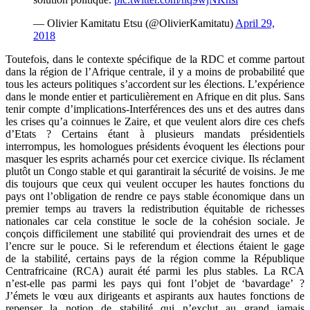
— Olivier Kamitatu Etsu (@OlivierKamitatu)
April 29,
2018
Toutefois, dans le contexte spécifique de la RDC et comme partout
dans la région de l’Afrique centrale, il y a moins de probabilité que
tous les acteurs politiques s’accordent sur les élections. L’expérience
dans le monde entier et particulièrement en Afrique en dit plus. Sans
tenir compte d’implications-Interférences des uns et des autres dans
les crises qu’a coinnues le Zaire, et que veulent alors dire ces chefs
d’Etats ? Certains étant à plusieurs mandats présidentiels
interrompus, les homologues présidents évoquent les élections pour
masquer les esprits acharnés pour cet exercice civique. Ils réclament
plutôt un Congo stable et qui garantirait la sécurité de voisins. Je me
dis toujours que ceux qui veulent occuper les hautes fonctions du
pays ont l’obligation de rendre ce pays stable économique dans un
premier temps au travers la redistribution équitable de richesses
nationales car cela constitue le socle de la cohésion sociale. Je
conçois difficilement une stabilité qui proviendrait des urnes et de
l’encre sur le pouce. Si le referendum et élections étaient le gage
de la stabilité, certains pays de la région comme la République
Centrafricaine (RCA) aurait été parmi les plus stables. La RCA
n’est-elle pas parmi les pays qui font l’objet de ‘bavardage’ ?
J’émets le vœu aux dirigeants et aspirants aux hautes fonctions de
repenser la notion de stabilité qui n’exclut au grand jamais