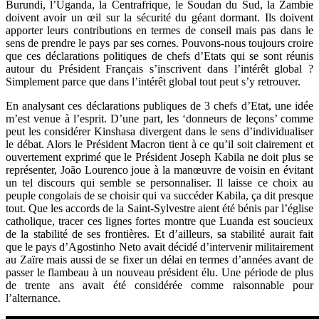
Burundi, l’Uganda, la Centrafrique, le Soudan du Sud, la Zambie
doivent avoir un œil sur la sécurité du géant dormant. Ils doivent
apporter leurs contributions en termes de conseil mais pas dans le
sens de prendre le pays par ses cornes. Pouvons-nous toujours croire
que ces déclarations politiques de chefs d’Etats qui se sont réunis
autour du Président Français s’inscrivent dans l’intérêt global ?
Simplement parce que dans l’intérêt global tout peut s’y retrouver.
En analysant ces déclarations publiques de 3 chefs d’Etat, une idée
m’est venue à l’esprit. D’une part, les ‘donneurs de leçons’ comme
peut les considérer Kinshasa divergent dans le sens d’individualiser
le débat. Alors le Président Macron tient à ce qu’il soit clairement et
ouvertement exprimé que le Président Joseph Kabila ne doit plus se
représenter, João Lourenco joue à la manœuvre de voisin en évitant
un tel discours qui semble se personnaliser. Il laisse ce choix au
peuple congolais de se choisir qui va succéder Kabila, ça dit presque
tout. Que les accords de la Saint-Sylvestre aient été bénis par l’église
catholique, tracer ces lignes fortes montre que Luanda est soucieux
de la stabilité de ses frontières. Et d’ailleurs, sa stabilité aurait fait
que le pays d’Agostinho Neto avait décidé d’intervenir militairement
au Zaïre mais aussi de se fixer un délai en termes d’années avant de
passer le flambeau à un nouveau président élu. Une période de plus
de trente ans avait été considérée comme raisonnable pour
l’alternance.