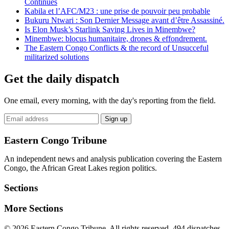
Continues
Kabila et l’AFC/M23 : une prise de pouvoir peu probable
Bukuru Ntwari : Son Dernier Message avant d’être Assassiné.
Is Elon Musk’s Starlink Saving Lives in Minembwe?
Minembwe: blocus humanitaire, drones & effondrement.
The Eastern Congo Conflicts & the record of Unsucceful
militarized solutions
Get the daily dispatch
One email, every morning, with the day's reporting from the field.
Email
Sign up
address
Eastern Congo Tribune
An independent news and analysis publication covering the Eastern
Congo, the African Great Lakes region politics.
Sections
More Sections
© 2026 Eastern Congo Tribune. All rights reserved.
494 dispatches