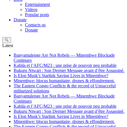
Entertainment
Videos
Popular posts
Donate
Contacts us
Donate
Search
Latest
Banyamulenge Are Not Rebels — Minembwe Blockade
Continues
Kabila et l’AFC/M23 : une prise de pouvoir peu probable
Bukuru Ntwari : Son Dernier Message avant d’être Assassiné.
Is Elon Musk’s Starlink Saving Lives in Minembwe?
Minembwe: blocus humanitaire, drones & effondrement.
The Eastern Congo Conflicts & the record of Unsucceful
militarized solutions
Banyamulenge Are Not Rebels — Minembwe Blockade
Continues
Kabila et l’AFC/M23 : une prise de pouvoir peu probable
Bukuru Ntwari : Son Dernier Message avant d’être Assassiné.
Is Elon Musk’s Starlink Saving Lives in Minembwe?
Minembwe: blocus humanitaire, drones & effondrement.
The Eastern Congo Conflicts & the record of Unsucceful