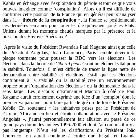
Kabila en échange avec l’exploitation du pétrole et tout ce que vous
pouvez imaginer comme ‘conspiration’. Alors qu’il est difficile de
confirmer cette position de la France qui en général peut s’analyser
dans la «
théorie de la conspiration
», la France se positionnerait
ces dernières semaines pour jouer le rôle qu’avaient joué les Etats-
Uniens durant les moments chauds marqués par la présence et la
pression des Envoyés Spéciaux ?
Après la visite du Président Rwandais Paul Kagame ainsi que celle
du Président Angolais, João Lourenco, Paris semble devenir la
plaque tournante pour pousser la RDC vers les élections. Les
élections dans la théorie de ‘
liberal peace’
sont un élément vital pour
la stabilité. Toutefois, il m’est difficile de tracer la ligne nette de
démarcation entre stabilité et élections. Est-il que les élections
contribuent à la stabilité ou la stabilité crée un environnement
propice pour l’organisation des élections ; ou la démocratie dans le
sens large. Les discours d’Emmanuel Macron à côté de Paul
Kagame aurait erronément exprimé une idée d’un ‘complot’ dont le
premier va parrainer pour faire partir de gré ou de force le Président
Kabila. En soutenant « les initiatives prises par le Président de
l’Union Africaine en lieu et étroite collaboration avec le Président
Angolais », j’aurai personnellement fait allusion au passé de ce
grand pays durant les années 1996-2000 et dont j’ai compris il n’y a
pas longtemps. N’eut été les clarifications du Président João
Lourenco, on aurait continué à croire que Kigali et Luanda