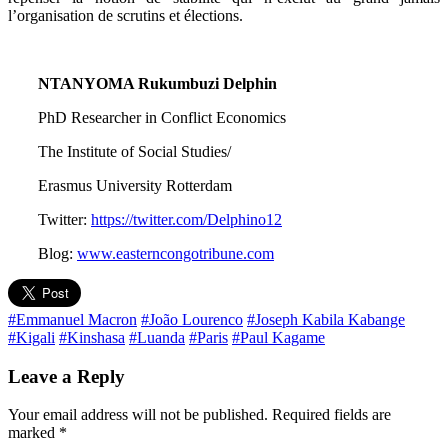
l’organisation de scrutins et élections.
NTANYOMA Rukumbuzi Delphin
PhD Researcher in Conflict Economics
The Institute of Social Studies/
Erasmus University Rotterdam
Twitter:
https://twitter.com/Delphino12
Blog:
www.easterncongotribune.com
#Emmanuel Macron
#João Lourenco
#Joseph Kabila Kabange
#Kigali
#Kinshasa
#Luanda
#Paris
#Paul Kagame
Leave a Reply
Your email address will not be published.
Required fields are
marked
*