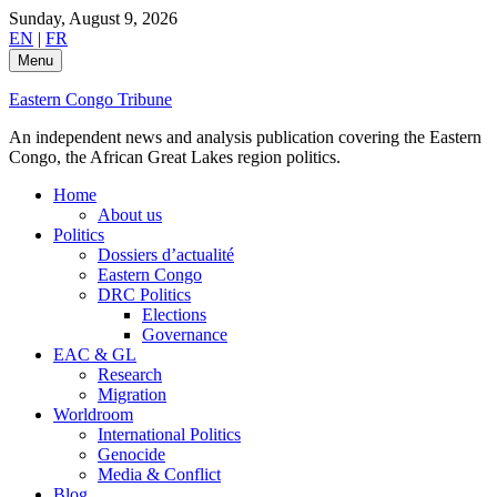
Skip
Sunday, August 9, 2026
to
EN
|
FR
content
Menu
Eastern Congo Tribune
An independent news and analysis publication covering the Eastern
Congo, the African Great Lakes region politics.
Home
About us
Politics
Dossiers d’actualité
Eastern Congo
DRC Politics
Elections
Governance
EAC & GL
Research
Migration
Worldroom
International Politics
Genocide
Media & Conflict
Blog