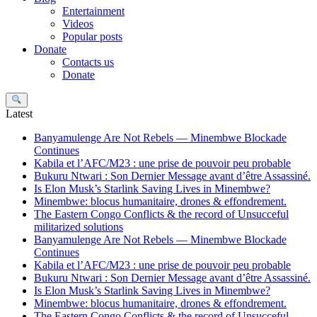
Entertainment
Videos
Popular posts
Donate
Contacts us
Donate
Search
Latest
Banyamulenge Are Not Rebels — Minembwe Blockade
Continues
Kabila et l’AFC/M23 : une prise de pouvoir peu probable
Bukuru Ntwari : Son Dernier Message avant d’être Assassiné.
Is Elon Musk’s Starlink Saving Lives in Minembwe?
Minembwe: blocus humanitaire, drones & effondrement.
The Eastern Congo Conflicts & the record of Unsucceful
militarized solutions
Banyamulenge Are Not Rebels — Minembwe Blockade
Continues
Kabila et l’AFC/M23 : une prise de pouvoir peu probable
Bukuru Ntwari : Son Dernier Message avant d’être Assassiné.
Is Elon Musk’s Starlink Saving Lives in Minembwe?
Minembwe: blocus humanitaire, drones & effondrement.
The Eastern Congo Conflicts & the record of Unsucceful