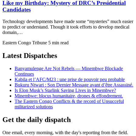
Like my Birthday: Mystery of DRC’s Presidential
Candidates
Technology developments have made some “mysteries” much easier
to predict or understand. Though it took efforts to develop medical
domain,…
Eastern Congo Tribune
5 min read
Latest Dispatches
Banyamulenge Are Not Rebels — Minembwe Blockade
Continues
Kabila et l’AFC/M23 : une prise de pouvoir peu probable
Bukuru Ntwari : Son Dernier Message avant d’être Assassiné.
Is Elon Musk’s Starlink Saving Lives in Minembwe?
Minembwe: blocus humanitaire, drones & effondrement.
The Eastern Congo Conflicts & the record of Unsucceful
militarized solutions
Get the daily dispatch
One email, every morning, with the day's reporting from the field.