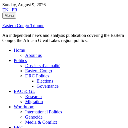
Skip
Sunday, August 9, 2026
to
EN
|
FR
content
Menu
Eastern Congo Tribune
An independent news and analysis publication covering the Eastern
Congo, the African Great Lakes region politics.
Home
About us
Politics
Dossiers d’actualité
Eastern Congo
DRC Politics
Elections
Governance
EAC & GL
Research
Migration
Worldroom
International Politics
Genocide
Media & Conflict
Blog