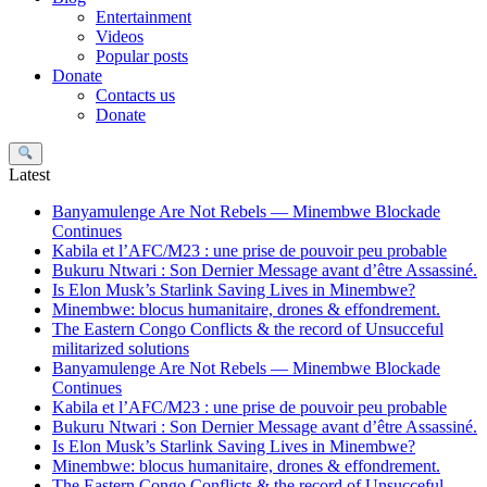
Entertainment
Videos
Popular posts
Donate
Contacts us
Donate
Search
Latest
Banyamulenge Are Not Rebels — Minembwe Blockade
Continues
Kabila et l’AFC/M23 : une prise de pouvoir peu probable
Bukuru Ntwari : Son Dernier Message avant d’être Assassiné.
Is Elon Musk’s Starlink Saving Lives in Minembwe?
Minembwe: blocus humanitaire, drones & effondrement.
The Eastern Congo Conflicts & the record of Unsucceful
militarized solutions
Banyamulenge Are Not Rebels — Minembwe Blockade
Continues
Kabila et l’AFC/M23 : une prise de pouvoir peu probable
Bukuru Ntwari : Son Dernier Message avant d’être Assassiné.
Is Elon Musk’s Starlink Saving Lives in Minembwe?
Minembwe: blocus humanitaire, drones & effondrement.
The Eastern Congo Conflicts & the record of Unsucceful