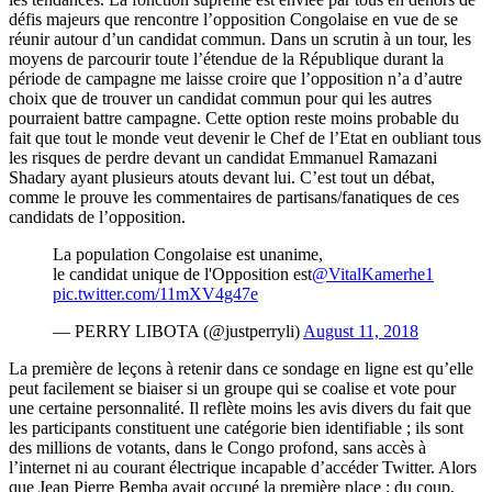
défis majeurs que rencontre l’opposition Congolaise en vue de se
réunir autour d’un candidat commun. Dans un scrutin à un tour, les
moyens de parcourir toute l’étendue de la République durant la
période de campagne me laisse croire que l’opposition n’a d’autre
choix que de trouver un candidat commun pour qui les autres
pourraient battre campagne. Cette option reste moins probable du
fait que tout le monde veut devenir le Chef de l’Etat en oubliant tous
les risques de perdre devant un candidat Emmanuel Ramazani
Shadary ayant plusieurs atouts devant lui. C’est tout un débat,
comme le prouve les commentaires de partisans/fanatiques de ces
candidats de l’opposition.
La population Congolaise est unanime,
le candidat unique de l'Opposition est
@VitalKamerhe1
pic.twitter.com/11mXV4g47e
— PERRY LIBOTA (@justperryli)
August 11, 2018
La première de leçons à retenir dans ce sondage en ligne est qu’elle
peut facilement se biaiser si un groupe qui se coalise et vote pour
une certaine personnalité. Il reflète moins les avis divers du fait que
les participants constituent une catégorie bien identifiable ; ils sont
des millions de votants, dans le Congo profond, sans accès à
l’internet ni au courant électrique incapable d’accéder Twitter. Alors
que Jean Pierre Bemba avait occupé la première place ; du coup,