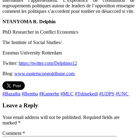
internautes l’appréhendent. L’expérience de constitution de
regroupements politiques autour de leaders de l’opposition renseigne
comment les politiques s’accordent pour tomber en désaccord si vite.
NTANYOMA R. Delphin
PhD Researcher in Conflict Economics
The Institute of Social Studies/
Erasmus University Rotterdam
Twitter:
https://twitter.com/Delphino12
Blog:
www.easterncongotribune.com
#Bazaiba
#Bemba
#Kamerhe
#MLC
#Tshisekedi
#UDPS
#UNC
Leave a Reply
Your email address will not be published.
Required fields are
marked
*
Comment
*