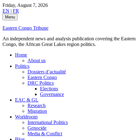
Skip
Friday, August 7, 2026
to
EN
|
FR
content
Menu
Eastern Congo Tribune
An independent news and analysis publication covering the Eastern
Congo, the African Great Lakes region politics.
Home
About us
Politics
Dossiers d’actualité
Eastern Congo
DRC Politics
Elections
Governance
EAC & GL
Research
Migration
Worldroom
International Politics
Genocide
Media & Conflict
Blog