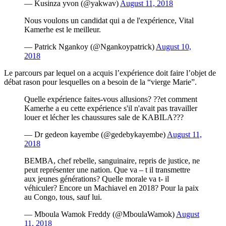
— Kusinza yvon (@yakwav)
August 11, 2018
Nous voulons un candidat qui a de l'expérience, Vital
Kamerhe est le meilleur.
— Patrick Ngankoy (@Ngankoypatrick)
August 10,
2018
Le parcours par lequel on a acquis l’expérience doit faire l’objet de
débat rason pour lesquelles on a besoin de la “vierge Marie”.
Quelle expérience faites-vous allusions? ??et comment
Kamerhe a eu cette expérience s'il n'avait pas travailler
louer et lécher les chaussures sale de KABILA???
— Dr gedeon kayembe (@gedebykayembe)
August 11,
2018
BEMBA, chef rebelle, sanguinaire, repris de justice, ne
peut représenter une nation. Que va – t il transmettre
aux jeunes générations? Quelle morale va t- il
véhiculer? Encore un Machiavel en 2018? Pour la paix
au Congo, tous, sauf lui.
— Mboula Wamok Freddy (@MboulaWamok)
August
11, 2018