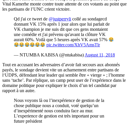
Vital Kamerhe monte contre toute attente de ces votants au point que
les partisans de l’UNC crient victoire.
Qd j'ai ce tweet de
@justperryli
collé au sondagecd
donnant VK 15% après 1 jour alors que lui parlait de
VK champion je me suis dit que ces gens montaient
une comédie et j'ai prévenu qu'avant la clôture VK
aurait 60%. Voilà que 5 heures après VK avait 57%
pic.twitter.com/XhV5AmsTlr
— NTUMBA KABISA (@ntukabisa)
August 11, 2018
Tout en accusant les adversaires d’avoir fait secours aux abonnés
payés, le sondage devient vite un acharnement entre partisans de
l‘UDPS, défendant leur leader qui semble être « vierge » ; l’homme
sans ‘tache’. Par réplique, un camp peut user de l’expérience dans le
domaine politique pour expliquer le choix d’un tel candidat par
rapport à un autre.
Nous voyons là ou l’inexpérience de gestion de la
chose publique nous a conduit, voté quelqu’un
d’inexpérimenté nous conduira face au mur.
L’experience de gestion est très important pour un
future président