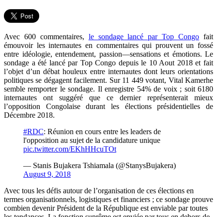
Avec 600 commentaires,
le sondage lancé par Top Congo
fait
émouvoir les internautes en commentaires qui prouvent un fossé
entre idéologie, entendement, passion―sensations et émotions. Le
sondage a été lancé par Top Congo depuis le 10 Aout 2018 et fait
l’objet d’un débat houleux entre internautes dont leurs orientations
politiques se dégagent facilement. Sur 11 449 votant, Vital Kamerhe
semble remporter le sondage. Il enregistre 54% de voix ; soit 6180
internautes ont suggéré que ce dernier représenterait mieux
l’opposition Congolaise durant les élections présidentielles de
Décembre 2018.
#RDC
: Réunion en cours entre les leaders de
l'opposition au sujet de la candidature unique
pic.twitter.com/EKhHHcuTOt
— Stanis Bujakera Tshiamala (@StanysBujakera)
August 9, 2018
Avec tous les défis autour de l’organisation de ces élections en
termes organisationnels, logistiques et financiers ; ce sondage prouve
combien devenir Président de la République est enviable par toutes
les tendances. La fonction suprême est enviée par tous en dehors de