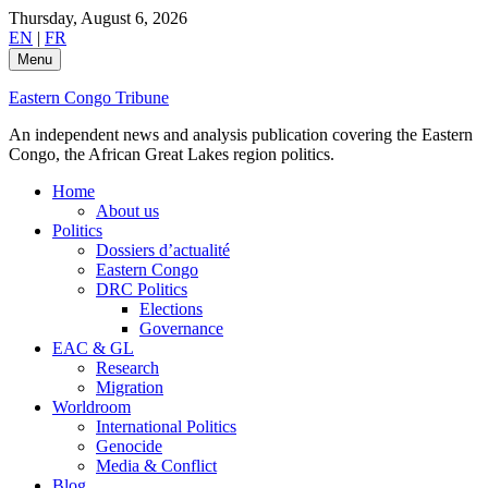
Skip
Thursday, August 6, 2026
to
EN
|
FR
content
Menu
Eastern Congo Tribune
An independent news and analysis publication covering the Eastern
Congo, the African Great Lakes region politics.
Home
About us
Politics
Dossiers d’actualité
Eastern Congo
DRC Politics
Elections
Governance
EAC & GL
Research
Migration
Worldroom
International Politics
Genocide
Media & Conflict
Blog