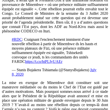
Afrique, il serait que le Président croit à une imminente rébellion en
provenance de Minembwe « où une présence militaire suffisamment
équipée est signalée ». Cette rébellion pourrait enfin envahir tout le
Congo. Le Conseil de Ministres de la semaine du 3 Juillet 2020
aurait probablement statué sur cette question qui est devenue une
priorité de l’agenda présidentielle. Bien sûr, il y a d’autres questions
que connait l’Est pays, dont les ADF au Nord-Kivu mais aussi le
phénomène CODECO en Ituri.
#RDC
: Craignant l'enclenchement imminent d'une
nouvelle rébellion à partir de Minembwe ds les hauts et
moyens plateaux de Fizi, où une présence militaire
suffisamment équipée est signalée, Tshisekedi
convoque ce jeudi, ts les commandants des unités
FARDC
https://t.co/htPLIyUAEr
— Stanis Bujakera Tshiamala (@StanysBujakera)
July
8, 2020
La mise en exergue de Minembwe doit constituer soit une
manœuvre médiatisée ou du moins le Chef de l’Etat est guidé par
d’autres motivations. Mais pourquoi sommes-nous arrivé à ce stade
alors que le Président de la République avait annoncé et mise en
place une opération militaire de grande envergure depuis le 30 Juin
2019 ? Y’avait-il au moins une rébellion depuis ce temps-là dont
l’armée n’a pas pu contenir ? Voilà le piège que devrait comprendre