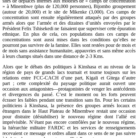
sites de déplacés internes aux modèles de « camps de concentration
» à Minembwe (plus de 120,000 personnes), Bijombo groupement
(autour de 20,000) et le site de Mikenke (3,000). Ces camps de
concentration sont ensuite régulièrement attaqués par des groupes
armés alors que l’armée et des dizaines d’unités envoyées par le
Président Felix Tshisekedi ne faisaient que superviser cette épuration
ethnique. En plus de cela, ces populations dans ces camps de
concentrations sont aussi mises dans les conditions qu’elles ne
pourront pas survivre de la famine. Elles sont restées pour de mois et
de mois sans assistance humanitaire, appauvries et sans même accès
à leurs champs situés dans une distance de 2-3 Kms.
Alors que le débats des politiques à Kinshasa et au niveau de la
région de pays de grands lacs tournait et tourne toujours sur les
relations entre FCC-CACH d’une part, Kigali et Gitega d’autre
part ; cette complexité du paysage politique aurait ouvert une
occasion aux antagonistes―protagonistes de venger les antécédents
et divergences du passé. C’est le moment ou les forts peuvent
écraser les faibles pendant une transition sans fin. Pour les certains
politiciens à Kinshasa, la présence des groupes armés locaux et
étrangers dans le Haut Plateau de Minembwe restait une occasion
pour distraire (déstabiliser) le nouveau régime dont l’allié est
imprévisible. N’étant pas encore contrôlées par le nouveau régime,
la hiérarchie militaire FARDC et les services de renseignements
recevaient ce message et ordres allant dans ce sens de ne pas suivre