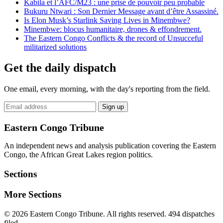
Kabila et l’AFC/M23 : une prise de pouvoir peu probable
Bukuru Ntwari : Son Dernier Message avant d’être Assassiné.
Is Elon Musk’s Starlink Saving Lives in Minembwe?
Minembwe: blocus humanitaire, drones & effondrement.
The Eastern Congo Conflicts & the record of Unsucceful
militarized solutions
Get the daily dispatch
One email, every morning, with the day's reporting from the field.
Email
Sign up
address
Eastern Congo Tribune
An independent news and analysis publication covering the Eastern
Congo, the African Great Lakes region politics.
Sections
More Sections
© 2026 Eastern Congo Tribune. All rights reserved.
494 dispatches
filed