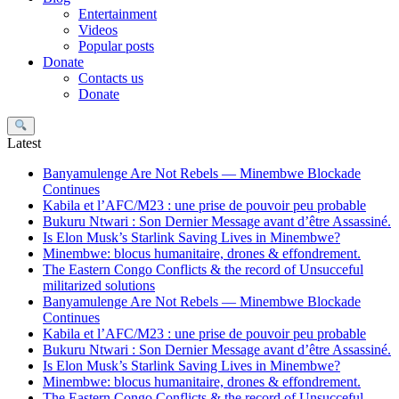
Entertainment
Videos
Popular posts
Donate
Contacts us
Donate
Search
Latest
Banyamulenge Are Not Rebels — Minembwe Blockade
Continues
Kabila et l’AFC/M23 : une prise de pouvoir peu probable
Bukuru Ntwari : Son Dernier Message avant d’être Assassiné.
Is Elon Musk’s Starlink Saving Lives in Minembwe?
Minembwe: blocus humanitaire, drones & effondrement.
The Eastern Congo Conflicts & the record of Unsucceful
militarized solutions
Banyamulenge Are Not Rebels — Minembwe Blockade
Continues
Kabila et l’AFC/M23 : une prise de pouvoir peu probable
Bukuru Ntwari : Son Dernier Message avant d’être Assassiné.
Is Elon Musk’s Starlink Saving Lives in Minembwe?
Minembwe: blocus humanitaire, drones & effondrement.
The Eastern Congo Conflicts & the record of Unsucceful