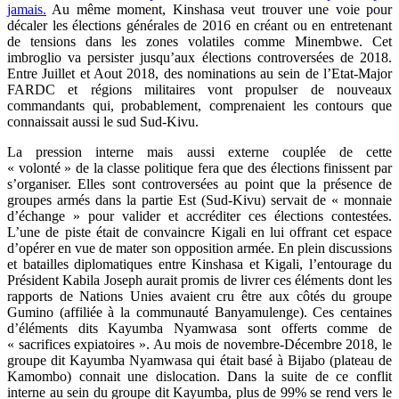
jamais.
Au même moment, Kinshasa veut trouver une voie pour
décaler les élections générales de 2016 en créant ou en entretenant
de tensions dans les zones volatiles comme Minembwe. Cet
imbroglio va persister jusqu’aux élections controversées de 2018.
Entre Juillet et Aout 2018, des nominations au sein de l’Etat-Major
FARDC et régions militaires vont propulser de nouveaux
commandants qui, probablement, comprenaient les contours que
connaissait aussi le sud Sud-Kivu.
La pression interne mais aussi externe couplée de cette
« volonté » de la classe politique fera que des élections finissent par
s’organiser. Elles sont controversées au point que la présence de
groupes armés dans la partie Est (Sud-Kivu) servait de « monnaie
d’échange » pour valider et accréditer ces élections contestées.
L’une de piste était de convaincre Kigali en lui offrant cet espace
d’opérer en vue de mater son opposition armée. En plein discussions
et batailles diplomatiques entre Kinshasa et Kigali, l’entourage du
Président Kabila Joseph aurait promis de livrer ces éléments dont les
rapports de Nations Unies avaient cru être aux côtés du groupe
Gumino (affiliée à la communauté Banyamulenge). Ces centaines
d’éléments dits Kayumba Nyamwasa sont offerts comme de
« sacrifices expiatoires ». Au mois de novembre-Décembre 2018, le
groupe dit Kayumba Nyamwasa qui était basé à Bijabo (plateau de
Kamombo) connait une dislocation. Dans la suite de ce conflit
interne au sein du groupe dit Kayumba, plus de 99% se rend vers le