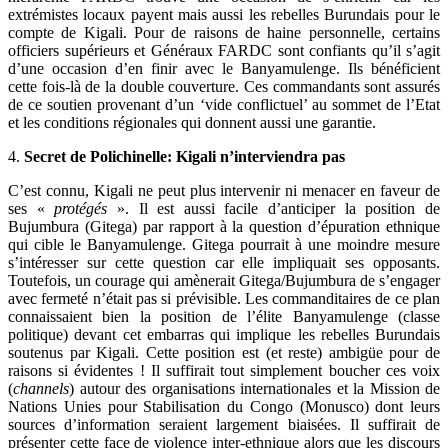
extrémistes locaux payent mais aussi les rebelles Burundais pour le
compte de Kigali. Pour de raisons de haine personnelle, certains
officiers supérieurs et Généraux FARDC sont confiants qu’il s’agit
d’une occasion d’en finir avec le Banyamulenge. Ils bénéficient
cette fois-là de la double couverture. Ces commandants sont assurés
de ce soutien provenant d’un ‘vide conflictuel’ au sommet de l’Etat
et les conditions régionales qui donnent aussi une garantie.
4.
Secret de Polichinelle: Kigali n’interviendra pas
C’est connu, Kigali ne peut plus intervenir ni menacer en faveur de
ses «
protégés
». Il est aussi facile d’anticiper la position de
Bujumbura (Gitega) par rapport à la question d’épuration ethnique
qui cible le Banyamulenge. Gitega pourrait à une moindre mesure
s’intéresser sur cette question car elle impliquait ses opposants.
Toutefois, un courage qui amènerait Gitega/Bujumbura de s’engager
avec fermeté n’était pas si prévisible. Les commanditaires de ce plan
connaissaient bien la position de l’élite Banyamulenge (classe
politique) devant cet embarras qui implique les rebelles Burundais
soutenus par Kigali. Cette position est (et reste) ambigüe pour de
raisons si évidentes ! Il suffirait tout simplement boucher ces voix
(
channels
) autour des organisations internationales et la Mission de
Nations Unies pour Stabilisation du Congo (Monusco) dont leurs
sources d’information seraient largement biaisées. Il suffirait de
présenter cette face de violence inter-ethnique alors que les discours