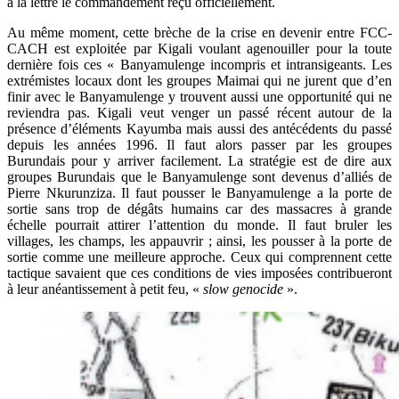
à la lettre le commandement reçu officiellement.
Au même moment, cette brèche de la crise en devenir entre FCC-
CACH est exploitée par Kigali voulant agenouiller pour la toute
dernière fois ces « Banyamulenge incompris et intransigeants. Les
extrémistes locaux dont les groupes Maimai qui ne jurent que d’en
finir avec le Banyamulenge y trouvent aussi une opportunité qui ne
reviendra pas. Kigali veut venger un passé récent autour de la
présence d’éléments Kayumba mais aussi des antécédents du passé
depuis les années 1996. Il faut alors passer par les groupes
Burundais pour y arriver facilement. La stratégie est de dire aux
groupes Burundais que le Banyamulenge sont devenus d’alliés de
Pierre Nkurunziza. Il faut pousser le Banyamulenge a la porte de
sortie sans trop de dégâts humains car des massacres à grande
échelle pourrait attirer l’attention du monde. Il faut bruler les
villages, les champs, les appauvrir ; ainsi, les pousser à la porte de
sortie comme une meilleure approche. Ceux qui comprennent cette
tactique savaient que ces conditions de vies imposées contribueront
à leur anéantissement à petit feu, «
slow
genocide
».