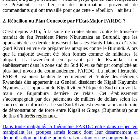
ce Président : se fier sur des informations provenant de
commandants qui ont travaillé pour que cette « rébellion » ait lieu !
2. Rébellion ou Plan Concocté par l’Etat-Major FARDC ?
C’est depuis 2015, à la suite de contestations contre le troisième
mandat du feu Président Pierre Nkurunziza au Burundi, que les
opposants de ce dernier traversent dans les Hauts Plateaux d’Uvira
(Sud-Kivu) en vue de préparer les attaques contre le Burundi. Alors
que la majorité avaient été bien formés comme de militaires, la
plupart, ils traversèrent en passant par le Rwanda. Leur
établissement dans la zone sud du Sud-Kivu se fait par complicité au
plus haut niveau du commandement FARDC. La même hiérarchie
FARDC va aussi faciliter le recrutement et l’entrée des éléments
Rwandais dits appartenir au Général dissident de Kigali Kayumba
Nyamwasa. L’opposant de Kigali vit en Afrique du Sud et on voit la
main de Bujumbura derrière ce relais. Cet établissement
s’accompagnait par des paiements de milliers de dollars selon les
sources bien informées. Le sud Sud-Kivu est devenu alors un terrain
de démonstration de force entre Kigali et Gitega (Bujumbura) pour
de fins d’intérêts régionaux.
Dans toute malignité, la hiérarchie FARDC entre dans ce jeu en
manipulant les groupes armés locaux dont leur désarmement et
démobilisation ont trainé pour de raisons dont on ne comprendra pas