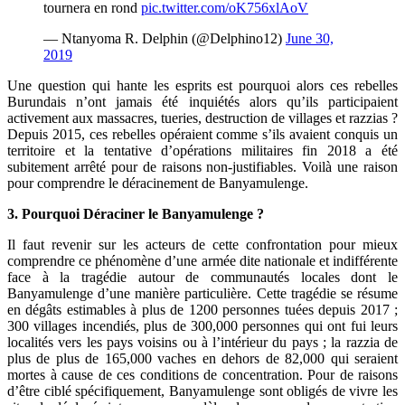
tournera en rond
pic.twitter.com/oK756xlAoV
— Ntanyoma R. Delphin (@Delphino12)
June 30,
2019
Une question qui hante les esprits est pourquoi alors ces rebelles
Burundais n’ont jamais été inquiétés alors qu’ils participaient
activement aux massacres, tueries, destruction de villages et razzias ?
Depuis 2015, ces rebelles opéraient comme s’ils avaient conquis un
territoire et la tentative d’opérations militaires fin 2018 a été
subitement arrêté pour de raisons non-justifiables. Voilà une raison
pour comprendre le déracinement de Banyamulenge.
3. Pourquoi Déraciner le Banyamulenge ?
Il faut revenir sur les acteurs de cette confrontation pour mieux
comprendre ce phénomène d’une armée dite nationale et indifférente
face à la tragédie autour de communautés locales dont le
Banyamulenge d’une manière particulière. Cette tragédie se résume
en dégâts estimables à plus de 1200 personnes tuées depuis 2017 ;
300 villages incendiés, plus de 300,000 personnes qui ont fui leurs
localités vers les pays voisins ou à l’intérieur du pays ; la razzia de
plus de plus de 165,000 vaches en dehors de 82,000 qui seraient
mortes à cause de ces conditions de concentration. Pour de raisons
d’être ciblé spécifiquement, Banyamulenge sont obligés de vivre les