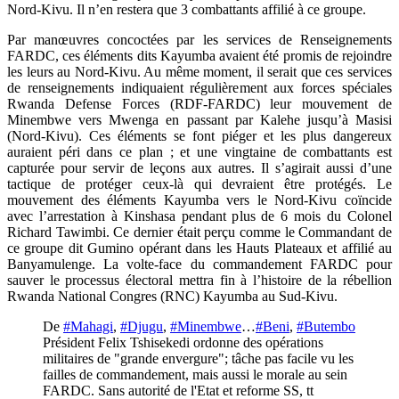
Nord-Kivu. Il n’en restera que 3 combattants affilié à ce groupe.
Par manœuvres concoctées par les services de Renseignements
FARDC, ces éléments dits Kayumba avaient été promis de rejoindre
les leurs au Nord-Kivu. Au même moment, il serait que ces services
de renseignements indiquaient régulièrement aux forces spéciales
Rwanda Defense Forces (RDF-FARDC) leur mouvement de
Minembwe vers Mwenga en passant par Kalehe jusqu’à Masisi
(Nord-Kivu). Ces éléments se font piéger et les plus dangereux
auraient péri dans ce plan ; et une vingtaine de combattants est
capturée pour servir de leçons aux autres. Il s’agirait aussi d’une
tactique de protéger ceux-là qui devraient être protégés. Le
mouvement des éléments Kayumba vers le Nord-Kivu coïncide
avec l’arrestation à Kinshasa pendant plus de 6 mois du Colonel
Richard Tawimbi. Ce dernier était perçu comme le Commandant de
ce groupe dit Gumino opérant dans les Hauts Plateaux et affilié au
Banyamulenge. La volte-face du commandement FARDC pour
sauver le processus électoral mettra fin à l’histoire de la rébellion
Rwanda National Congres (RNC) Kayumba au Sud-Kivu.
De
#Mahagi
,
#Djugu
,
#Minembwe
…
#Beni
,
#Butembo
Président Felix Tshisekedi ordonne des opérations
militaires de "grande envergure"; tâche pas facile vu les
failles de commandement, mais aussi le morale au sein
FARDC. Sans autorité de l'Etat et reforme SS, tt