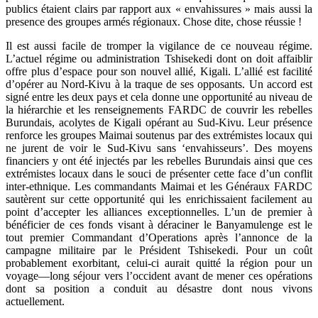
publics étaient clairs par rapport aux « envahissures » mais aussi la
presence des groupes armés régionaux. Chose dite, chose réussie !
Il est aussi facile de tromper la vigilance de ce nouveau régime.
L’actuel régime ou administration Tshisekedi dont on doit affaiblir
offre plus d’espace pour son nouvel allié, Kigali. L’allié est facilité
d’opérer au Nord-Kivu à la traque de ses opposants. Un accord est
signé entre les deux pays et cela donne une opportunité au niveau de
la hiérarchie et les renseignements FARDC de couvrir les rebelles
Burundais, acolytes de Kigali opérant au Sud-Kivu. Leur présence
renforce les groupes Maimai soutenus par des extrémistes locaux qui
ne jurent de voir le Sud-Kivu sans ‘envahisseurs’. Des moyens
financiers y ont été injectés par les rebelles Burundais ainsi que ces
extrémistes locaux dans le souci de présenter cette face d’un conflit
inter-ethnique. Les commandants Maimai et les Généraux FARDC
sautèrent sur cette opportunité qui les enrichissaient facilement au
point d’accepter les alliances exceptionnelles. L’un de premier à
bénéficier de ces fonds visant à déraciner le Banyamulenge est le
tout premier Commandant d’Operations après l’annonce de la
campagne militaire par le Président Tshisekedi. Pour un coût
probablement exorbitant, celui-ci aurait quitté la région pour un
voyage―long séjour vers l’occident avant de mener ces opérations
dont sa position a conduit au désastre dont nous vivons
actuellement.