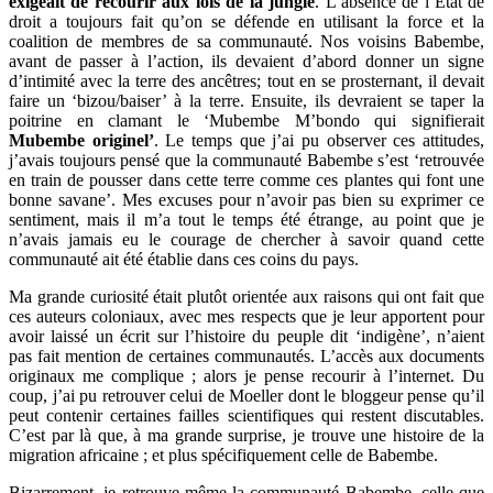
exigeait de recourir aux lois de la jungle
. L’absence de l’Etat de
droit a toujours fait qu’on se défende en utilisant la force et la
coalition de membres de sa communauté. Nos voisins Babembe,
avant de passer à l’action, ils devaient d’abord donner un signe
d’intimité avec la terre des ancêtres; tout en se prosternant, il devait
faire un ‘bizou/baiser’ à la terre. Ensuite, ils devraient se taper la
poitrine en clamant le ‘Mubembe M’bondo qui signifierait
Mubembe originel’
. Le temps que j’ai pu observer ces attitudes,
j’avais toujours pensé que la communauté Babembe s’est ‘retrouvée
en train de pousser dans cette terre comme ces plantes qui font une
bonne savane’. Mes excuses pour n’avoir pas bien su exprimer ce
sentiment, mais il m’a tout le temps été étrange, au point que je
n’avais jamais eu le courage de chercher à savoir quand cette
communauté ait été établie dans ces coins du pays.
Ma grande curiosité était plutôt orientée aux raisons qui ont fait que
ces auteurs coloniaux, avec mes respects que je leur apportent pour
avoir laissé un écrit sur l’histoire du peuple dit ‘indigène’, n’aient
pas fait mention de certaines communautés. L’accès aux documents
originaux me complique ; alors je pense recourir à l’internet. Du
coup, j’ai pu retrouver celui de Moeller dont le bloggeur pense qu’il
peut contenir certaines failles scientifiques qui restent discutables.
C’est par là que, à ma grande surprise, je trouve une histoire de la
migration africaine ; et plus spécifiquement celle de Babembe.
Bizarrement, je retrouve même la communauté Babembe, celle que