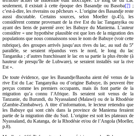
territoire actuel de Babembe était inoccupée. Le long de du Lac
seulement, il existait à cette époque des Basandje ou Basoba
[7]
;
c’est-à-dire, les riverains ou pêcheurs ». L’origine des Basandje reste
aussi discutable. Certains sources, selon Moeller (p.45), les
considèrent comme provenant de la rive Est du lac Tanganyika ou
ayant des liens de parenté avec les Babuye du Maniema. L’auteur
considère « une hypothèse plausible est que lors de la migration des
populations que nous connaissons sous le nom de Babuye (voir cette
e
rubrique), des groupes arrivés jusqu’aux rives du lac, au sud du 5
parallèle, se seraient répandus vers le nord, le long du lac
Tanganika ; d’autres franchissant le lac en sa partie la plus étroite (à
hauteur de presqu’île de Lubware), se seraient installés sur la rive
Est ».
De toute évidence, que les Basandje/Basoba aient été venus de la
rive Est du Lac Tanganyika ou d’origine Babuye, ils peuvent être
perçus comme les premiers occupants, mais ils font partie de la
migration qu’a connu l’Afrique. Ils seraient soit venus de la
Tanzanie, du Burundi, du Nyassaland (Malawi) ou de la Rhodésie
(Zambie-Zimbabwe). A titre d’information, le lecteur retiendra que
les Babuye qui sont cités dans la province de Maniema feraient
partie de la migration dite du Sud. L’origine est soit les plateaux de
Nyassaland, du Katanga, de la Rhodésie et/ou de l’Angola (Moeller,
p.8).