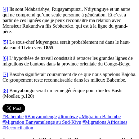
[4]
Ils sont Ndabarishye, Rugayampunzi, Ndiyunguye et un autre
qui ne comprend qu’une seule personne à génération. Et c’est à
partir de ces lignées que je peux reconnaitre ma relation avec
Monsieur Rukundwa fils Sebitereko, qui est à la ligne du grand-
père.
[5]
Le sous-chef Muyengeza serait probablement né dans le haut-
plateau d’Uvira vers
1855
[6]
L’hypothèse de travail consistait à retracer les grandes lignes de
migrations de bantous dans la province orientale du Congo-Belge.
[7]
Basoba signifierait couramment de ce que nous appelons Bajoba.
Ce groupement reste reconnaissable dans les milieux Babembe.
[8]
Banyabongo serait un terme générique pour dire les Bashi
(Moeller, p.120)
#Babembe
#Banyamulenge
#Itombwe
#Migration Babembe
#Migration Banyamulenge au Sud-Kivu
#Migrations Africaines
#Reconciliation