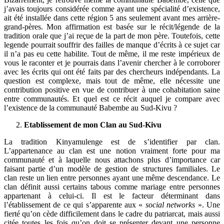
j’avais toujours considérée comme ayant une spécialité d’existence,
ait été installée dans cette région 5 ans seulement avant mes arrière-
grand-pères. Mon affirmation est basée sur le récit/légende de la
tradition orale que j’ai reçue de la part de mon père. Toutefois, cette
legende pourrait souffrir des failles de manque d’écrits à ce sujet car
il n’a pas eu cette habilite. Tout de même, il me reste impérieux de
vous le raconter et je pourrais dans l’avenir chercher à le corroborer
avec les écrits qui ont été faits par des chercheurs indépendants. La
question est complexe, mais tout de même, elle nécessite une
contribution positive en vue de contribuer à une cohabitation saine
entre communautés. Et quel est ce récit auquel je compare avec
l’existence de la communauté Babembe au Sud-Kivu ?
Etablissement de mon Clan au Sud-Kivu
La tradition Kinyamulenge est de s’identifier par clan.
L’appartenance au clan est une notion vraiment forte pour ma
communauté et à laquelle nous attachons plus d’importance car
faisant partie d’un modèle de gestion de structures familiales. Le
clan reste un lien entre personnes ayant une même descendance. Le
clan définit aussi certains tabous comme mariage entre personnes
appartenant à celui-ci. Il est le facteur déterminant dans
l’établissement de ce qui s’apparente aux «
social networks
». Une
fierté qu’on cède difficilement dans le cadre du patriarcat, mais aussi
citée toutes les fois qu’on doit se présenter devant une personne