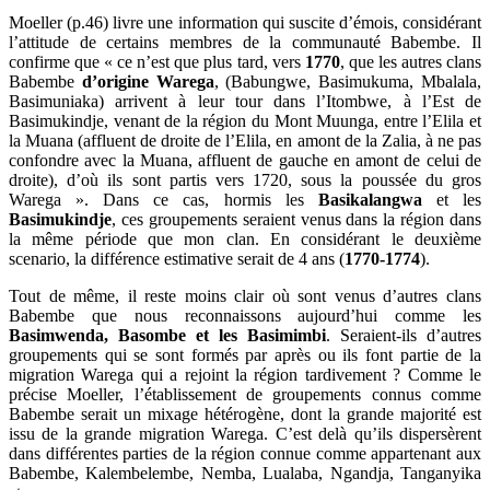
Moeller (p.46) livre une information qui suscite d’émois, considérant
l’attitude de certains membres de la communauté Babembe. Il
confirme que « ce n’est que plus tard, vers
1770
, que les autres clans
Babembe
d’origine Warega
, (Babungwe, Basimukuma, Mbalala,
Basimuniaka) arrivent à leur tour dans l’Itombwe, à l’Est de
Basimukindje, venant de la région du Mont Muunga, entre l’Elila et
la Muana (affluent de droite de l’Elila, en amont de la Zalia, à ne pas
confondre avec la Muana, affluent de gauche en amont de celui de
droite), d’où ils sont partis vers 1720, sous la poussée du gros
Warega ». Dans ce cas, hormis les
Basikalangwa
et les
Basimukindje
, ces groupements seraient venus dans la région dans
la même période que mon clan. En considérant le deuxième
scenario, la différence estimative serait de 4 ans (
1770-1774
).
Tout de même, il reste moins clair où sont venus d’autres clans
Babembe que nous reconnaissons aujourd’hui comme les
Basimwenda, Basombe et les Basimimbi
. Seraient-ils d’autres
groupements qui se sont formés par après ou ils font partie de la
migration Warega qui a rejoint la région tardivement ? Comme le
précise Moeller, l’établissement de groupements connus comme
Babembe serait un mixage hétérogène, dont la grande majorité est
issu de la grande migration Warega. C’est delà qu’ils dispersèrent
dans différentes parties de la région connue comme appartenant aux
Babembe, Kalembelembe, Nemba, Lualaba, Ngandja, Tanganyika