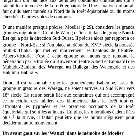
migration ont fait face aux défis des conditions climatiques qui a
ralenti leur traversée de la forêt équatoriale. Une situation qui aurait
fait qu’ils aient trainés au Nord de la forêt équatoriale ou du moins
cherchés d’autres voies de contours.
D’une manière presque précise, Moeller (p.29), considère les grands
groupes migratoires. Celui de Warega s’inscrit dans le groupe
Nord-
Est
qui a pris la direction Sud-Ouest. Il précise alors par rapport à ce
e
groupe « Nord-Est : si l’on place au début du XVI
siècle la poussée
Shilluk Dinka, qui met en mouvement les bantous de l’Entrée-
Albert-Victoria, c’est à cette époque au moins que remonte la
pénétration par la trouée du Ruwenzori (entre Albert et Edouard) des
Mabudu-Baniara,
des Warega ou Ballega
, des Walengola et des
Bakumu-Babira ».
Donc, il est raisonnable que les groupements Babembe, issus du
groupe migratoire des Warega, ne soient arrivés au Sud-Kivu vers
e
18
siècle. La raison serait liée aux contraintes qui ont accompagné
ce trajectoire des milliers des kilomètres, dans la forêt tout en
affrontant les pygmées et les premiers occupants de la forêt
équatoriale qui sont les animaux. En plus, les migrations étaient liées
plus à la survie, il fallait peut-être que les butins s’épuisent pour
décider un autre mouvement.
Un avant-gout sur les ‘Watuzi’ dans le mémoire de Moeller