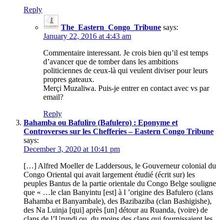
Reply
The_Eastern_Congo_Tribune
says:
January 22, 2016 at 4:43 am
Commentaire interessant. Je crois bien qu’il est temps
d’avancer que de tomber dans les ambitions
politiciennes de ceux-là qui veulent diviser pour leurs
propres gateaux.
Merçi Muzaliwa. Puis-je entrer en contact avec vs par
email?
Reply
Bahamba ou Bafuliro (Bafulero) : Eponyme et
Controverses sur les Chefferies – Eastern Congo Tribune
says:
December 3, 2020 at 10:41 pm
[…] Alfred Moeller de Laddersous, le Gouverneur colonial du
Congo Oriental qui avait largement étudié (écrit sur) les
peuples Bantus de la partie orientale du Congo Belge souligne
que « …le clan Banyintu [est] à l ’origine des Bafulero (clans
Bahamba et Banyambale), des Bazibaziba (clan Bashigishe),
des Na Luinja [qui] après [un] détour au Ruanda, (voire) de
clans de l’Urundi ou, du moins des clans qui fournissaient les