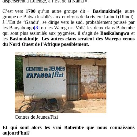
dispersèrent à Lulenge, à l’Est de la Kama ».
C’est vers
1700
qu’un autre groupe dit «
Basimukindje
, autre
groupe de Batwa installés aux environs de la rivière Luindi (Ulindi),
à l’Est de ‘Gandu’, se dirige vers le sud, probablement poussé par
les Banyabongo
[8]
ou les Warega ». Voilà les deux clans Babembe
qui sont plus assimilés aux pygmées, il s’agit de
Basikalangwa
et
les
Basimukindje
.
Les autres clans seraient des Warega venus
du Nord-Ouest de l’Afrique possiblement.
Centres de Jeunes/Fizi
Et qui sont alors les vrai Babembe
que nous connaissons
aujourd’hui
?