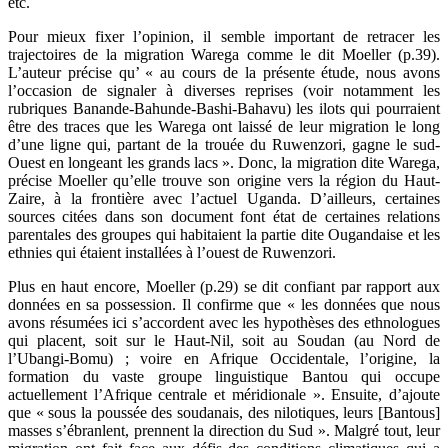
etc.
Pour mieux fixer l’opinion, il semble important de retracer les
trajectoires de la migration Warega comme le dit Moeller (p.39).
L’auteur précise qu’ « au cours de la présente étude, nous avons
l’occasion de signaler à diverses reprises (voir notamment les
rubriques Banande-Bahunde-Bashi-Bahavu) les ilots qui pourraient
être des traces que les Warega ont laissé de leur migration le long
d’une ligne qui, partant de la trouée du Ruwenzori, gagne le sud-
Ouest en longeant les grands lacs ». Donc, la migration dite Warega,
précise Moeller qu’elle trouve son origine vers la région du Haut-
Zaire, à la frontière avec l’actuel Uganda. D’ailleurs, certaines
sources citées dans son document font état de certaines relations
parentales des groupes qui habitaient la partie dite Ougandaise et les
ethnies qui étaient installées à l’ouest de Ruwenzori.
Plus en haut encore, Moeller (p.29) se dit confiant par rapport aux
données en sa possession. Il confirme que « les données que nous
avons résumées ici s’accordent avec les hypothèses des ethnologues
qui placent, soit sur le Haut-Nil, soit au Soudan (au Nord de
l’Ubangi-Bomu) ; voire en Afrique Occidentale, l’origine, la
formation du vaste groupe linguistique Bantou qui occupe
actuellement l’Afrique centrale et méridionale ». Ensuite, d’ajoute
que « sous la poussée des soudanais, des nilotiques, leurs [Bantous]
masses s’ébranlent, prennent la direction du Sud ». Malgré tout, leur