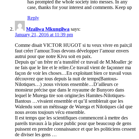
has prompted the whole society into messes. In any
case, thanks for your interest and comments. Keep up
Reply
Mzaliwa Mkungilwa
says:
January 21, 2016 at 11:39 pm
Comme disait VICTOR HUGOT si tu veux vivre en paix;il
faut créer l’amour.Tous devons développer l’amour envers
autrui pour que notre Kivu soit en paix.
Depuis qu’ un frère m’a transféré ce travail de M.Moaller ;je
ne fais que le lire et le relire.Ce travail vient de façonner ma
façon de voir les choses…En exploitant bien ce travail vous
découvrez que tous depuis la nuit de temps(Bantous-
Nilotiques…) ;nous vivions ensemble…D’ailleurs ce
monsieur précise que dans le royaume de Bunyoro dans
lequel le Murega tire son origine;les Hamites-Nilotiques-
Bantous …vivaient ensemble et qu’il semblerait que les
Walendu sont un métissage de Warega et Nilotiques càd que
nous avons toujours vécu ensemble.
Il est temps que les scientifiques commencent à mettre des
pareils travaux à la place public pour que beaucoup de gens
puissent en prendre connaissance et que les politiciens cessent
de diviser les gens …