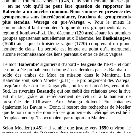
commun. Toutefois, Moeller (p.46) dans son mémoire précise qu’
«
on ne voit qu’il ne peut être question de rapporter les
Babembe à un ancêtre commun. Nous sommes en présence des
groupements sans interdépendance, fractions de groupements
plus étendus, Warega ou pre-Warega
». Pour le mieux le
comprendre, il faut remonter l’origine de ces groupements dans la
région d’Itombwe-Fizi. Une décennie (
120 ans
) sépare les premiers
groupes appartenant actuellement aux Babembe, les
Basikalangwa
(
1650
) ainsi que la troisième vague (
1770
) comprenant un grand
nombre de clans. La période est longue au point qu’il marquerait
aucune reconnaissance des liens parentaux entre ce deux vagues.
Le mot ‘
Babembe’
signifierait d’abord «
les gens de l’Est
» et dont
le nom a été probablement donné à ces derniers par les Baluba à la
solde des arabes de Mtoa en mission dans le Maniema. Les
Babembe sont, selon Moeller (p.11) « le prolongement des Warega,
jusqu’aux rives du lac Tanganyika, où les ont précédés, venant du
Sud, les riverains
Basandje
qui ont établi des relations avec la rive
Est du lac, grâce au rétrécissement de celui-ci à la hauteur de
presqu’ile de l’Ubware. Aux Warega doivent être rattachés
également les Bavira ». Donc, il ressort des recherches de Moeller
que le nom qui a été donné à ces groupements hétérogènes est lié à
l’emplacement qu’ils occupaient par rapport au Maniema.
Selon Moeller (
p
.
45
) « il semble que jusque vers
1650
environ, le