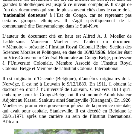
grandes bibliothèques est jusqu’à ce niveau compliqué. Il s’agit de
l’un des documents qui sont le plus souvent cités dans le cadre de la
‘
nationalité douteuse
’ à l’Est du Congo, car ne reprenant pas
certains groupes ethniques. Il s’agit spécifiquement de la
communauté dite Banyamulenge dans le Sud-Kivu.
L’auteur du document cité en haut est Alfred A. J. Moeller de
Laddersous. Monsieur Moeller est l’auteur du document
« Mémoire » présenté à l’Institut Royal Colonial Belge, Section des
Sciences Morales et Politiques, en date du
16/03/1936
. Moeller était
un Vice-Gouverneur Général Honoraire au Congo Belge, professeur
à l’Université Coloniale, Membre Associé de l’Institut Royal
Colonial Belge et Membre de L’Institut Colonial International.
Il est originaire d’Ostende (Belgique), d’ancêtres originaires de la
Norvège, il est né à Louvain le 9/12/1889. En 1911, il obtient le
doctorat en droit à l’Université de Louvain. C’est vers 1913 qu’il
embarque pour le Congo-Belge, où il est nommé Administrateur
Adjoint au Kassai, Sankuru ainsi Stanleyville (Kisangani). En 1926,
Moeller est promu vice-gouverneur général de la province orientale,
qui avait pour capitale, Stanleyville. Il est décédé en Belgique le
20/01/1971 après une carrière au sein de l’Institut International
Africain.