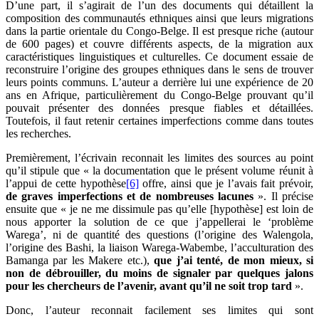
D’une part, il s’agirait de l’un des documents qui détaillent la
composition des communautés ethniques ainsi que leurs migrations
dans la partie orientale du Congo-Belge. Il est presque riche (autour
de 600 pages) et couvre différents aspects, de la migration aux
caractéristiques linguistiques et culturelles. Ce document essaie de
reconstruire l’origine des groupes ethniques dans le sens de trouver
leurs points communs. L’auteur a derrière lui une expérience de 20
ans en Afrique, particulièrement du Congo-Belge prouvant qu’il
pouvait présenter des données presque fiables et détaillées.
Toutefois, il faut retenir certaines imperfections comme dans toutes
les recherches.
Premièrement, l’écrivain reconnait les limites des sources au point
qu’il stipule que « la documentation que le présent volume réunit à
l’appui de cette hypothèse
[6]
offre, ainsi que je l’avais fait prévoir,
de graves imperfections et de nombreuses lacunes
». Il précise
ensuite que « je ne me dissimule pas qu’elle [hypothèse] est loin de
nous apporter la solution de ce que j’appellerai le ‘problème
Warega’, ni de quantité des questions (l’origine des Walengola,
l’origine des Bashi, la liaison Warega-Wabembe, l’acculturation des
Bamanga par les Makere etc.),
que j’ai tenté, de mon mieux, si
non de débrouiller, du moins de signaler par quelques jalons
pour les chercheurs de l’avenir, avant qu’il ne soit trop tard
».
Donc, l’auteur reconnait facilement ses limites qui sont