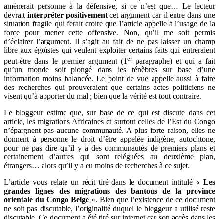
amènerait personne à la défensive, si ce n’est que… Le lecteur
devrait
interpréter positivement
cet argument car il entre dans une
situation fragile qui ferait croire que l’article appelle à l’usage de la
force pour mener cette offensive. Non, qu’il me soit permis
d’éclairer l’argument. Il s’agit au fait de ne pas laisser un champ
libre aux égoïstes qui veulent exploiter certains faits qui entreraient
er
peut-être dans le premier argument (1
paragraphe) et qui a fait
qu’un monde soit plongé dans les ténèbres sur base d’une
information moins balancée. Le point de vue appelle aussi à faire
des recherches qui prouveraient que certains actes politiciens ne
visent qu’à apporter du mal ; bien que la vérité est tout contraire.
Le bloggeur estime que, sur base de ce qui est discuté dans cet
article, les migrations Africaines et surtout celles de l’Est du Congo
n’épargnent pas aucune communauté. A plus forte raison, elles ne
donnent à personne le droit d’être appelée indigène, autochtone,
pour ne pas dire qu’il y a des communautés de premiers plans et
certainement d’autres qui sont reléguées au deuxième plan,
étrangers… alors qu’il y a eu moins de recherches à ce sujet.
L’article vous relate un récit tiré dans le document intitulé
« Les
grandes lignes des migrations des bantous de la province
orientale du Congo Belge
». Bien que l’existence de ce document
ne soit pas discutable, l’originalité duquel le bloggeur a utilisé reste
discutable. Ce document a été tiré sur internet car son accès dans les