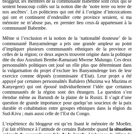
bloggeur, les membres de la communauté Babembe sont ceux qui se
sentent beaucoup collés sur la notion dite de ‘notre terre ou terre de
nos ancêtres’. Les politiciens qui ont été à l’origine d’intoxications
qui ont et continuent d’endeuiller cette province seraient, si ma
mémoire ne m’abuse pas, en premier lieu ceux-là appartenant à la
communauté Babembe.
Même si l’exclusion et la notion de la ‘nationalité douteuse’ de la
communauté Banyamulenge a pris une grande ampleur au point
d’impliquer plusieurs communautés ethniques de la province et
celles de la région; ce deux aspects trouvent origine dans la politique
dite du duo Anzuluni Bembe-Ramazani Mwene Malungu. Ces deux
personnalités politiques ont joué un rôle plus que déterminant dans
la vulgarisation du projet d’exclure les Banyamulenge lors de leur
exercice comme députés (commissaire d’Etat). Leur projet a été
appuyé par certaines personnalités Bafulero (Muzima wa Muzima et
Kanyegere) qui ont épousé individuellement l’idée que certaines
communautés de la région sont des étrangers. La question s’est
étendue même au Barundi de la plaine de la Rusizi. Il s’agit d’une
question de grande importance pour quelqu’un soucieux de la paix
durable et cohabitation entre groupes ethniques dans la région du
Sud-Kivu ; mais aussi celle de l’Est du Congo.
L’expérience du bloggeur est qu’en lisant le mémoire de Moeller,
j’ai fait référence à l’attitude de certains Babembe quand
la situation