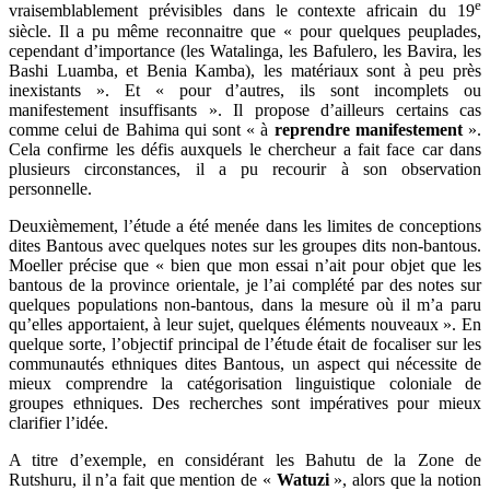
e
vraisemblablement prévisibles dans le contexte africain du 19
siècle. Il a pu même reconnaitre que « pour quelques peuplades,
cependant d’importance (les Watalinga, les Bafulero, les Bavira, les
Bashi Luamba, et Benia Kamba), les matériaux sont à peu près
inexistants ». Et « pour d’autres, ils sont incomplets ou
manifestement insuffisants ». Il propose d’ailleurs certains cas
comme celui de Bahima qui sont « à
reprendre manifestement
».
Cela confirme les défis auxquels le chercheur a fait face car dans
plusieurs circonstances, il a pu recourir à son observation
personnelle.
Deuxièmement, l’étude a été menée dans les limites de conceptions
dites Bantous avec quelques notes sur les groupes dits non-bantous.
Moeller précise que « bien que mon essai n’ait pour objet que les
bantous de la province orientale, je l’ai complété par des notes sur
quelques populations non-bantous, dans la mesure où il m’a paru
qu’elles apportaient, à leur sujet, quelques éléments nouveaux ». En
quelque sorte, l’objectif principal de l’étude était de focaliser sur les
communautés ethniques dites Bantous, un aspect qui nécessite de
mieux comprendre la catégorisation linguistique coloniale de
groupes ethniques. Des recherches sont impératives pour mieux
clarifier l’idée.
A titre d’exemple, en considérant les Bahutu de la Zone de
Rutshuru, il n’a fait que mention de «
Watuzi
», alors que la notion