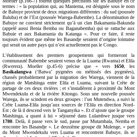
Moeller (p.166-7) fournit quelques précisions sur les Babuye en ce
termes : « la population qui, au Maniema, est désignée sous le nom
de Babuye provient de deux migrations différentes : du sud (poussée
Baluba) et de l’Est (poussée Warega-Babembe). La dénomination de
Babuye ne convient strictement qu’à un clan Bakamania-Bakunda
(appelé aussi Benia Bemba ou Baganabemba) qui se rattache aux
Babuie et aux Bakamania du Katanga ». Pour ce faire, il reste
toujours évident que même les Basandje seraient d’origine lointaine
qui serait un autre pays qui n’est actuellement pas le Congo.
L’établissement des premiers groupements qui formeront la
communauté Babembe seraient venus de la Luama (Rwama) et Elila
(Rwerera). Moeller (p.45-6) précise que « vers
1650
, les
Basikalangwa
(‘Batwa’ pygmées ou métissés des pygmées),
chassés probablement par la migration des Warega, viennent de la
région de Matshinga entre Elila et Luama, suivant la Crète de
partage de ces deux rivières ; et s’installèrent à proximité du Mont
Mwendekulu et de la rivière Kitongo. Sous une nouvelle poussée
Warega, ils se scindent en deux groupes : l’un Mutendwa, a suivi la
Crète Luama-Elila jusqu’aux sources de l’Elila en direction Nord-
Est ; de là il descend vers le Tanganyika ». Et d’ajoute que le groupe
Matshinga, a quant à lui « séjourné dans Lulambwe jusque vers
1780
. Delà, il passe vers le sud, passe par Mutambala, Nemba et
rencontre les Basandje ». Le deuxième groupe dit Mulenge, « part
du Mont Mwendekulu vers Luama et rencontrent Babuye, ils se