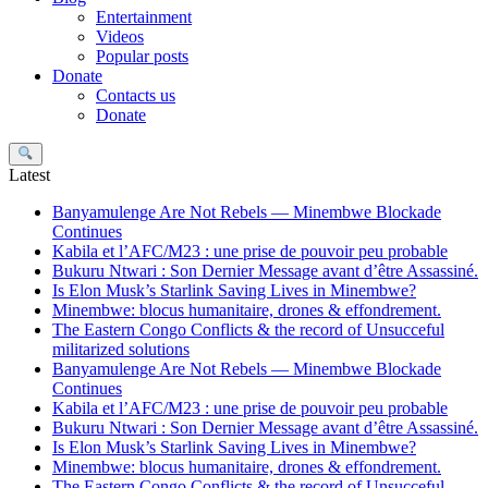
Entertainment
Videos
Popular posts
Donate
Contacts us
Donate
Search
Latest
Banyamulenge Are Not Rebels — Minembwe Blockade
Continues
Kabila et l’AFC/M23 : une prise de pouvoir peu probable
Bukuru Ntwari : Son Dernier Message avant d’être Assassiné.
Is Elon Musk’s Starlink Saving Lives in Minembwe?
Minembwe: blocus humanitaire, drones & effondrement.
The Eastern Congo Conflicts & the record of Unsucceful
militarized solutions
Banyamulenge Are Not Rebels — Minembwe Blockade
Continues
Kabila et l’AFC/M23 : une prise de pouvoir peu probable
Bukuru Ntwari : Son Dernier Message avant d’être Assassiné.
Is Elon Musk’s Starlink Saving Lives in Minembwe?
Minembwe: blocus humanitaire, drones & effondrement.
The Eastern Congo Conflicts & the record of Unsucceful