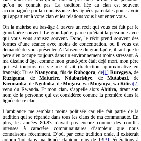
qu’on ne connait pas. La tradition liée au clan est souvent
accompagnée par la connaissance des lignées parentales pour savoir
qui appartient à votre clan et les relations vous liant enter-vous.
On la maitrise au bas-âge à travers un récit qui vous est fait par le
grand-père souvent. Le grand-père, parce qu’étant la personne avec
qui vous vous amusez souvent. Donc, le récit prend souvent des
formes d’une séance avec moins de concentration, ou il vous est
demandé de vous présenter. A l’absence du grand-père, il faut que le
père s’en occupe toujours dans un environnement moins stressant. A
ma dizaine d’âge, comme mon grand-père était déjà mort, mon père
qui est toujours en vie me disait (traduction approximative en
français): Tu es
Ntanyoma
, fils de
Rubogora
, de
[1]
Ruregeya
, de
Ruzigama
, de
Maturire
,
Ndabarishye
, de
Mutabazi
, de
Kivunanka
, de
Ngoboka
, de
Mugara
, wa
Muganya
, wa
Kitira
[2]
venu du Rwanda. Et mon clan, s’appelle alors
Abitira
, tirant son
nom de la personne qui est considérée comme la première dans la
lignée de ce clan.
L’ambiance me semblait moins politisée car elle fait partie de la
tradition qui se répande dans tous les clans de ma communauté. En
plus, les années 80-83 n’avait pas encore connue des conflits
intenses à caractère communautaires d’ampleur que nous
connaissons récemment. D’où, par cette tradition orale, il existerait
aujourd’hui dans ma lignée clanique plus de 13
[3]
générations à