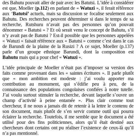
des Bahutu pouvait aller de pair avec les Batutsi. L’idée à considérer
est que, Moeller (
p.112
) en parlant de «
Watuzi
», il ferait référence
aux ‘
Batutsi’
actuels, mais sa discussion se focalise seulement aux
Bahutu. Des recherches peuvent déterminer si dans le temps de sa
recherche, Rutshuru n’avait pas des personnes qu’on pouvait
dénommer « Batutsi » ? Et où serait venu le concept de Bahutu, s’il
n’y avait pas de Batutsi ? Est-il possible que les personnes appelées
« Watuzi » faisait référence aux « Batutsi » comme c’est dans le cas
de Barundi de la plaine de la Rusizi ? A ce sujet, Moeller (p.137)
parle d’un groupe ethnique Barundi, dont la composition est
Bahutu
mais qui a pour chef «
Watuzi
».
L’idée principale de Moeller n’était pas d’imposer sa version des
faits comme provenant dans les « saintes écritures ». Il parle plutôt
que « mon ambition est modeste : j’ai voulu apporter ma
contribution au monument, qui s’édifie peu à peu, de la
connaissance des populations congolaises confiées à notre tutelle.
J’ai voulu surtout stimuler la recherche, devant laquelle s’ouvre un
champ d’activité à peine entamée ». Plus clair comme tout
chercheur, il ne nous a jamais dit de retenir à la lettre le contenu de
son document, mais plutôt de s’en servir comme outil qui pourra
éclairer la recherche. Toutefois, il me semble que le document a été
utilisé pour des fins politiciennes, alors qu’il était destiné aux
chercheurs dont certains ont pu réaliser l’existence de ceux-là qu’il
n’a pas mentionné.