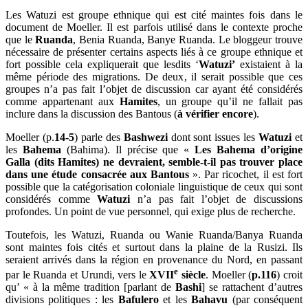
Les Watuzi est groupe ethnique qui est cité maintes fois dans le
document de Moeller. Il est parfois utilisé dans le contexte proche
que le
Ruanda
, Benia Ruanda, Banye Ruanda. Le bloggeur trouve
nécessaire de présenter certains aspects liés à ce groupe ethnique et
fort possible cela expliquerait que lesdits ‘
Watuzi’
existaient à la
même période des migrations. De deux, il serait possible que ces
groupes n’a pas fait l’objet de discussion car ayant été considérés
comme appartenant aux
Hamites
, un groupe qu’il ne fallait pas
inclure dans la discussion des Bantous (
à vérifier encore
).
Moeller (p.
14-5
) parle des
Bashwezi
dont sont issues les
Watuzi
et
les
Bahema
(Bahima). Il précise que «
Les Bahema d’origine
Galla (dits Hamites) ne devraient, semble-t-il pas trouver place
dans une étude consacrée aux Bantous
». Par ricochet, il est fort
possible que la catégorisation coloniale linguistique de ceux qui sont
considérés comme
Watuzi
n’a pas fait l’objet de discussions
profondes. Un point de vue personnel, qui exige plus de recherche.
Toutefois, les Watuzi, Ruanda ou Wanie Ruanda/Banya Ruanda
sont maintes fois cités et surtout dans la plaine de la Rusizi. Ils
seraient arrivés dans la région en provenance du Nord, en passant
e
par le Ruanda et Urundi, vers le
XVII
siècle
. Moeller (
p.116
) croit
qu’ « à la même tradition [parlant de
Bashi
] se rattachent d’autres
divisions politiques : les
Bafulero
et les
Bahavu
(par conséquent