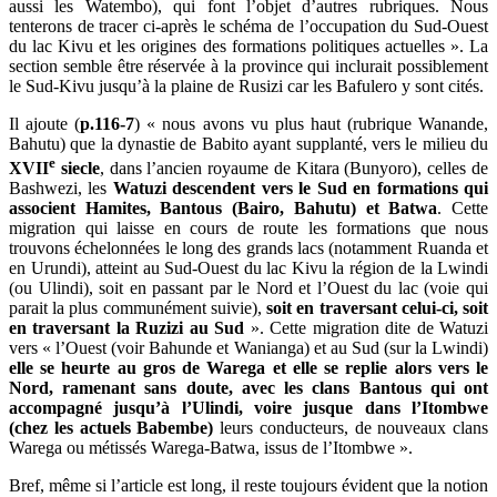
aussi les Watembo), qui font l’objet d’autres rubriques. Nous
tenterons de tracer ci-après le schéma de l’occupation du Sud-Ouest
du lac Kivu et les origines des formations politiques actuelles ». La
section semble être réservée à la province qui inclurait possiblement
le Sud-Kivu jusqu’à la plaine de Rusizi car les Bafulero y sont cités.
Il ajoute (
p.116-7
) « nous avons vu plus haut (rubrique Wanande,
Bahutu) que la dynastie de Babito ayant supplanté, vers le milieu du
e
XVII
siecle
, dans l’ancien royaume de Kitara (Bunyoro), celles de
Bashwezi, les
Watuzi descendent
vers le Sud en formations qui
associent Hamites, Bantous (Bairo, Bahutu) et Batwa
. Cette
migration qui laisse en cours de route les formations que nous
trouvons échelonnées le long des grands lacs (notamment Ruanda et
en Urundi), atteint au Sud-Ouest du lac Kivu la région de la Lwindi
(ou Ulindi), soit en passant par le Nord et l’Ouest du lac (voie qui
parait la plus communément suivie),
soit en traversant celui-ci, soit
en traversant la Ruzizi au Sud
». Cette migration dite de Watuzi
vers « l’Ouest (voir Bahunde et Wanianga) et au Sud (sur la Lwindi)
elle se heurte au gros de Warega et elle se replie alors vers le
Nord, ramenant sans doute, avec les clans Bantous qui ont
accompagné jusqu’à l’Ulindi,
voire jusque dans l’Itombwe
(chez les actuels Babembe)
leurs conducteurs, de nouveaux clans
Warega ou métissés Warega-Batwa, issus de l’Itombwe ».
Bref, même si l’article est long, il reste toujours évident que la notion