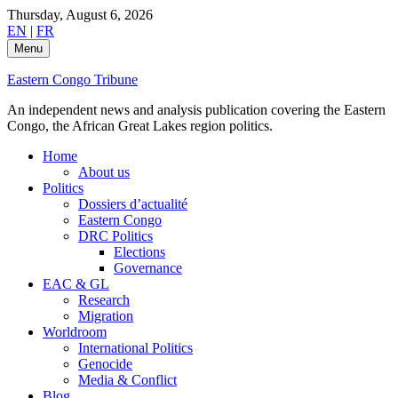
Skip
Thursday, August 6, 2026
to
EN
|
FR
content
Menu
Eastern Congo Tribune
An independent news and analysis publication covering the Eastern
Congo, the African Great Lakes region politics.
Home
About us
Politics
Dossiers d’actualité
Eastern Congo
DRC Politics
Elections
Governance
EAC & GL
Research
Migration
Worldroom
International Politics
Genocide
Media & Conflict
Blog