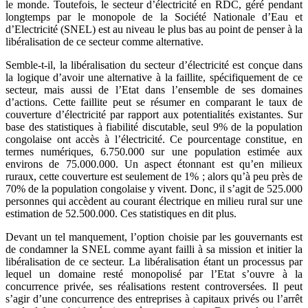
le monde. Toutefois, le secteur d’électricité en RDC, géré pendant
longtemps par le monopole de la Société Nationale d’Eau et
d’Electricité (SNEL) est au niveau le plus bas au point de penser à la
libéralisation de ce secteur comme alternative.
Semble-t-il, la libéralisation du secteur d’électricité est conçue dans
la logique d’avoir une alternative à la faillite, spécifiquement de ce
secteur, mais aussi de l’Etat dans l’ensemble de ses domaines
d’actions. Cette faillite peut se résumer en comparant le taux de
couverture d’électricité par rapport aux potentialités existantes. Sur
base des statistiques à fiabilité discutable, seul 9% de la population
congolaise ont accès à l’électricité. Ce pourcentage constitue, en
termes numériques, 6.750.000 sur une population estimée aux
environs de 75.000.000. Un aspect étonnant est qu’en milieux
ruraux, cette couverture est seulement de 1% ; alors qu’à peu près de
70% de la population congolaise y vivent. Donc, il s’agit de 525.000
personnes qui accèdent au courant électrique en milieu rural sur une
estimation de 52.500.000. Ces statistiques en dit plus.
Devant un tel manquement, l’option choisie par les gouvernants est
de condamner la SNEL comme ayant failli à sa mission et initier la
libéralisation de ce secteur. La libéralisation étant un processus par
lequel un domaine resté monopolisé par l’Etat s’ouvre à la
concurrence privée, ses réalisations restent controversées. Il peut
s’agir d’une concurrence des entreprises à capitaux privés ou l’arrêt