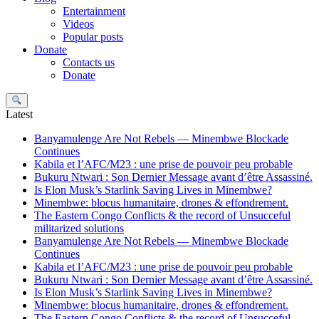
Entertainment
Videos
Popular posts
Donate
Contacts us
Donate
Search
Latest
Banyamulenge Are Not Rebels — Minembwe Blockade
Continues
Kabila et l’AFC/M23 : une prise de pouvoir peu probable
Bukuru Ntwari : Son Dernier Message avant d’être Assassiné.
Is Elon Musk’s Starlink Saving Lives in Minembwe?
Minembwe: blocus humanitaire, drones & effondrement.
The Eastern Congo Conflicts & the record of Unsucceful
militarized solutions
Banyamulenge Are Not Rebels — Minembwe Blockade
Continues
Kabila et l’AFC/M23 : une prise de pouvoir peu probable
Bukuru Ntwari : Son Dernier Message avant d’être Assassiné.
Is Elon Musk’s Starlink Saving Lives in Minembwe?
Minembwe: blocus humanitaire, drones & effondrement.
The Eastern Congo Conflicts & the record of Unsucceful