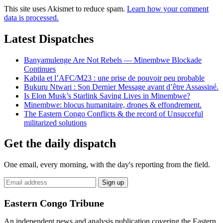
This site uses Akismet to reduce spam.
Learn how your comment
data is processed.
Latest Dispatches
Banyamulenge Are Not Rebels — Minembwe Blockade
Continues
Kabila et l’AFC/M23 : une prise de pouvoir peu probable
Bukuru Ntwari : Son Dernier Message avant d’être Assassiné.
Is Elon Musk’s Starlink Saving Lives in Minembwe?
Minembwe: blocus humanitaire, drones & effondrement.
The Eastern Congo Conflicts & the record of Unsucceful
militarized solutions
Get the daily dispatch
One email, every morning, with the day's reporting from the field.
Email
Sign up
address
Eastern Congo Tribune
An independent news and analysis publication covering the Eastern