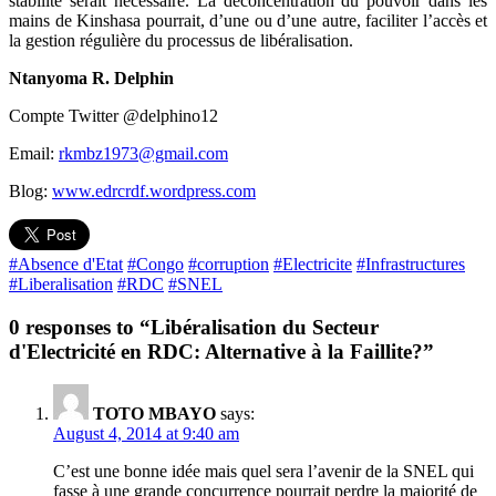
stabilité serait nécessaire. La déconcentration du pouvoir dans les
mains de Kinshasa pourrait, d’une ou d’une autre, faciliter l’accès et
la gestion régulière du processus de libéralisation.
Ntanyoma R. Delphin
Compte Twitter @delphino12
Email:
rkmbz1973@gmail.com
Blog:
www.edrcrdf.wordpress.com
#Absence d'Etat
#Congo
#corruption
#Electricite
#Infrastructures
#Liberalisation
#RDC
#SNEL
0 responses to “Libéralisation du Secteur
d'Electricité en RDC: Alternative à la Faillite?”
TOTO MBAYO
says:
August 4, 2014 at 9:40 am
C’est une bonne idée mais quel sera l’avenir de la SNEL qui
fasse à une grande concurrence pourrait perdre la majorité de