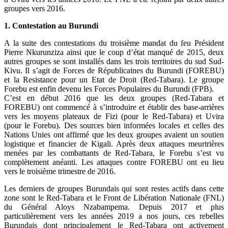
groupes vers 2016.
1. Contestation au Burundi
A la suite des contestations du troisième mandat du feu Président
Pierre Nkurunziza ainsi que le coup d’état manqué de 2015, deux
autres groupes se sont installés dans les trois territoires du sud Sud-
Kivu. Il s’agit de Forces de Républicaines du Burundi (FOREBU)
et la Resistance pour un Etat de Droit (Red-Tabara). Le groupe
Forebu est enfin devenu les Forces Populaires du Burundi (FPB).
C’est en début 2016 que les deux groupes (Red-Tabara et
FOREBU) ont commencé à s’introduire et établir des base-arrières
vers les moyens plateaux de Fizi (pour le Red-Tabara) et Uvira
(pour le Forebu). Des sources bien informées locales et celles des
Nations Unies ont affirmé que les deux groupes avaient un soutien
logistique et financier de Kigali. Après deux attaques meurtrières
menées par les combattants de Red-Tabara, le Forebu s’est vu
complètement anéanti. Les attaques contre FOREBU ont eu lieu
vers le troisième trimestre de 2016.
Les derniers de groupes Burundais qui sont restes actifs dans cette
zone sont le Red-Tabara et le Front de Libération Nationale (FNL)
du Général Aloys Nzabampema. Depuis 2017 et plus
particulièrement vers les années 2019 a nos jours, ces rebelles
Burundais dont principalement le Red-Tabara ont activement