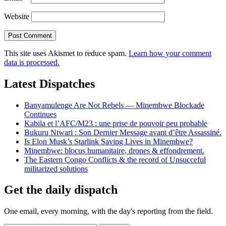
Website
This site uses Akismet to reduce spam.
Learn how your comment
data is processed.
Latest Dispatches
Banyamulenge Are Not Rebels — Minembwe Blockade
Continues
Kabila et l’AFC/M23 : une prise de pouvoir peu probable
Bukuru Ntwari : Son Dernier Message avant d’être Assassiné.
Is Elon Musk’s Starlink Saving Lives in Minembwe?
Minembwe: blocus humanitaire, drones & effondrement.
The Eastern Congo Conflicts & the record of Unsucceful
militarized solutions
Get the daily dispatch
One email, every morning, with the day's reporting from the field.