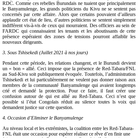
RDC. Comme ces rebelles Burundais ne tuaient que principalement
le Banyamulenge, les grands politiciens du Kivu ne se sentent pas
concernés par cette affaire. Alors que certains pouvaient d’ailleurs
applaudir cet état de lieu, d’autres politiciens se sentent simplement
indifférent vis-à-vis de ceux qui mourraient. Des officiers au sein de
FARDC qui connaissaient les tenants et les aboutissants de cette
présence espéraient des zones de tensions pourront affaiblir les
nouveaux dirigeants.
3. Sous Tshisekedi (Juillet 2021 à nos jours)
Pendant cette période, les relations changent, et le Burundi devient
un « bon » allié. Ceci impose que la présence de Red-Tabara/FNL
au Sud-Kivu soit publiquement évoquée. Toutefois, l’administration
Tshisekedi et lui particulièrement ne veulent pas donner raison aux
membres de la communauté Banyamulenge qui avaient longtemps
crié et demandé la protection. Pour ce faire, il faut créer une
confusion autour de qui est allié au Red-Tabara. Ceci n’est que
possible si l’état Congolais réduit au silence toutes ls voix qui
demandent justice sur cette question.
4. Occasion d’Eliminer le Banyamulenge
Au niveau local et les extrémistes, la coalition entre les Red-Tabara-
FNL était une occasion pour espérer réaliser ce rêve d’en finir une