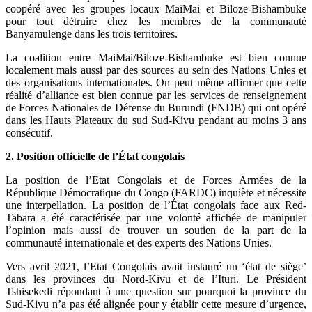
coopéré avec les groupes locaux MaiMai et Biloze-Bishambuke
pour tout détruire chez les membres de la communauté
Banyamulenge dans les trois territoires.
La coalition entre MaiMai/Biloze-Bishambuke est bien connue
localement mais aussi par des sources au sein des Nations Unies et
des organisations internationales. On peut même affirmer que cette
réalité d’alliance est bien connue par les services de renseignement
de Forces Nationales de Défense du Burundi (FNDB) qui ont opéré
dans les Hauts Plateaux du sud Sud-Kivu pendant au moins 3 ans
consécutif.
2. Position officielle de l’État congolais
La position de l’Etat Congolais et de Forces Armées de la
République Démocratique du Congo (FARDC) inquiète et nécessite
une interpellation. La position de l’État congolais face aux Red-
Tabara a été caractérisée par une volonté affichée de manipuler
l’opinion mais aussi de trouver un soutien de la part de la
communauté internationale et des experts des Nations Unies.
Vers avril 2021, l’Etat Congolais avait instauré un ‘état de siège’
dans les provinces du Nord-Kivu et de l’Ituri. Le Président
Tshisekedi répondant à une question sur pourquoi la province du
Sud-Kivu n’a pas été alignée pour y établir cette mesure d’urgence,