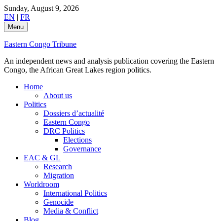
Skip
Sunday, August 9, 2026
to
EN
|
FR
content
Menu
Eastern Congo Tribune
An independent news and analysis publication covering the Eastern
Congo, the African Great Lakes region politics.
Home
About us
Politics
Dossiers d’actualité
Eastern Congo
DRC Politics
Elections
Governance
EAC & GL
Research
Migration
Worldroom
International Politics
Genocide
Media & Conflict
Blog