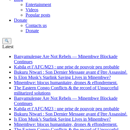
Entertainment
Videos
Popular posts
Donate
Contacts us
Donate
Search
Latest
Banyamulenge Are Not Rebels — Minembwe Blockade
Continues
Kabila et l’AFC/M23 : une prise de pouvoir peu probable
Bukuru Ntwari : Son Dernier Message avant d’être Assassiné.
Is Elon Musk’s Starlink Saving Lives in Minembwe?
Minembwe: blocus humanitaire, drones & effondrement.
The Eastern Congo Conflicts & the record of Unsucceful
militarized solutions
Banyamulenge Are Not Rebels — Minembwe Blockade
Continues
Kabila et l’AFC/M23 : une prise de pouvoir peu probable
Bukuru Ntwari : Son Dernier Message avant d’être Assassiné.
Is Elon Musk’s Starlink Saving Lives in Minembwe?
Minembwe: blocus humanitaire, drones & effondrement.
The Eastern Congo Conflicts & the record of Unsucceful