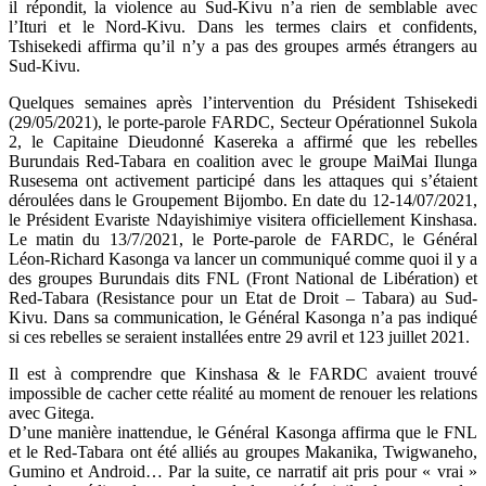
il répondit, la violence au Sud-Kivu n’a rien de semblable avec
l’Ituri et le Nord-Kivu. Dans les termes clairs et confidents,
Tshisekedi affirma qu’il n’y a pas des groupes armés étrangers au
Sud-Kivu.
Quelques semaines après l’intervention du Président Tshisekedi
(29/05/2021), le porte-parole FARDC, Secteur Opérationnel Sukola
2, le Capitaine Dieudonné Kasereka a affirmé que les rebelles
Burundais Red-Tabara en coalition avec le groupe MaiMai Ilunga
Rusesema ont activement participé dans les attaques qui s’étaient
déroulées dans le Groupement Bijombo. En date du 12-14/07/2021,
le Président Evariste Ndayishimiye visitera officiellement Kinshasa.
Le matin du 13/7/2021, le Porte-parole de FARDC, le Général
Léon-Richard Kasonga va lancer un communiqué comme quoi il y a
des groupes Burundais dits FNL (Front National de Libération) et
Red-Tabara (Resistance pour un Etat de Droit – Tabara) au Sud-
Kivu. Dans sa communication, le Général Kasonga n’a pas indiqué
si ces rebelles se seraient installées entre 29 avril et 123 juillet 2021.
Il est à comprendre que Kinshasa & le FARDC avaient trouvé
impossible de cacher cette réalité au moment de renouer les relations
avec Gitega.
D’une manière inattendue, le Général Kasonga affirma que le FNL
et le Red-Tabara ont été alliés au groupes Makanika, Twigwaneho,
Gumino et Android… Par la suite, ce narratif ait pris pour « vrai »