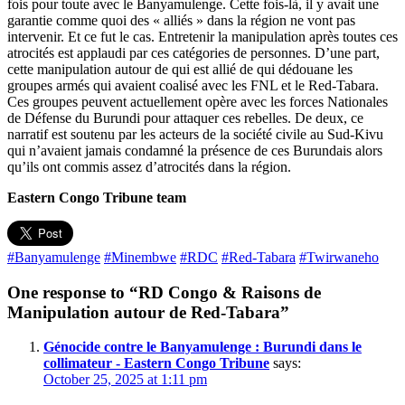
fois pour toute avec le Banyamulenge. Cette fois-là, il y avait une
garantie comme quoi des « alliés » dans la région ne vont pas
intervenir. Et ce fut le cas. Entretenir la manipulation après toutes ces
atrocités est applaudi par ces catégories de personnes. D’une part,
cette manipulation autour de qui est allié de qui dédouane les
groupes armés qui avaient coalisé avec les FNL et le Red-Tabara.
Ces groupes peuvent actuellement opère avec les forces Nationales
de Défense du Burundi pour attaquer ces rebelles. De deux, ce
narratif est soutenu par les acteurs de la société civile au Sud-Kivu
qui n’avaient jamais condamné la présence de ces Burundais alors
qu’ils ont commis assez d’atrocités dans la région.
Eastern Congo Tribune team
#Banyamulenge
#Minembwe
#RDC
#Red-Tabara
#Twirwaneho
One response to “RD Congo & Raisons de
Manipulation autour de Red-Tabara”
Génocide contre le Banyamulenge : Burundi dans le
collimateur - Eastern Congo Tribune
says:
October 25, 2025 at 1:11 pm