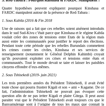
3. Red-Tabara : Pourquoi Kinshasa & FARDC Manipulent ?
Quatre hypothèses peuvent expliquent pourquoi Kinshasa et
FARDC manipulent autour de la présence de Red-Tabara :
1. Sous Kabila (2016 & Fin 2018
Une de raisons qui a fait que ces rebelles soient aisément introduits
dans le sud Sud-Kivu c’était parce que Kinshasa et le régime Kabila
voulait créer des zones de tensions entre Etats de la région mais
aussi entre les communautés pour justifier le report des élections.
Pendant toute cette période que les rebelles Burundais commettent
les crimes contre les civiles, Kinshasa et ses services de
renseignement (notamment le Général Delphin Kahimbi) croyait
qu’ils pouvaient exploiter ces crises et tensions entre états et
communautés. Tout le monde devait se taire et laisser les paisibles
citoyens effondre d’eux-mêmes.
2. Sous Tshisekedi (2019- juin 2021)
Les trois premières années du Président Tshisekedi, il avait évité
toute chose qui pourra frustrer Kigali et son « ami » Kagame. De ce
fait, l’administration Tshisekedi ne pouvait pas évoquer cette
question afin de ne pas irriter Kigali et plaire Gitega. Il peut aussi
paraitre vrai que le Président Tshisekedi avait toujours cru que le
Banyamulenge sont à l’origine de tous les maux que connait la