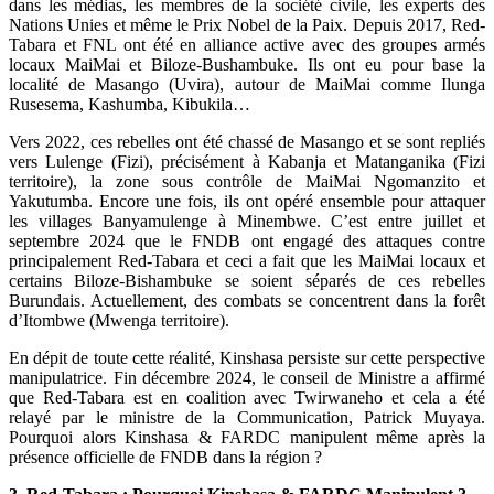
dans les médias, les membres de la société civile, les experts des
Nations Unies et même le Prix Nobel de la Paix. Depuis 2017, Red-
Tabara et FNL ont été en alliance active avec des groupes armés
locaux MaiMai et Biloze-Bushambuke. Ils ont eu pour base la
localité de Masango (Uvira), autour de MaiMai comme Ilunga
Rusesema, Kashumba, Kibukila…
Vers 2022, ces rebelles ont été chassé de Masango et se sont repliés
vers Lulenge (Fizi), précisément à Kabanja et Matanganika (Fizi
territoire), la zone sous contrôle de MaiMai Ngomanzito et
Yakutumba. Encore une fois, ils ont opéré ensemble pour attaquer
les villages Banyamulenge à Minembwe. C’est entre juillet et
septembre 2024 que le FNDB ont engagé des attaques contre
principalement Red-Tabara et ceci a fait que les MaiMai locaux et
certains Biloze-Bishambuke se soient séparés de ces rebelles
Burundais. Actuellement, des combats se concentrent dans la forêt
d’Itombwe (Mwenga territoire).
En dépit de toute cette réalité, Kinshasa persiste sur cette perspective
manipulatrice. Fin décembre 2024, le conseil de Ministre a affirmé
que Red-Tabara est en coalition avec Twirwaneho et cela a été
relayé par le ministre de la Communication, Patrick Muyaya.
Pourquoi alors Kinshasa & FARDC manipulent même après la
présence officielle de FNDB dans la région ?