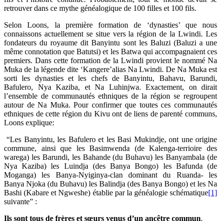
retrouver dans ce mythe généalogique de 100 filles et 100 fils.
Selon Loons, la première formation de ‘dynasties’ que nous
connaissons actuellement se situe vers la région de la Lwindi. Les
fondateurs du royaume dit Banyintu sont les Baluzi (Baluzi a une
même connotation que Batutsi) et les Batwa qui accompagnaient ces
premiers. Dans cette formation de la Lwindi provient le nommé Na
Muka de la légende dite ‘Kangere’alias Na Lwindi. De Na Muka est
sorti les dynasties et les chefs de Banyintu, Bahavu, Barundi,
Bafulero, Nya Kaziba, et Na Luhinjwa. Exactement, on dirait
l’ensemble de communautés ethniques de la région se regroupent
autour de Na Muka. Pour confirmer que toutes ces communautés
ethniques de cette région du Kivu ont de liens de parenté communs,
Loons explique:
“Les Banyintu, les Bafulero et les Basi Mukindje, ont une origine
commune, ainsi que les Basimwenda (de Kalenga-terrioire des
warega) les Barundi, les Bahande (du Buhavu) les Banyambala (de
Nya Kaziba) les Luindja (des Banya Bongo) les Bafunda (de
Moganga) les Banya-Nyiginya-clan dominant du Ruanda- les
Banya Njoka (du Buhavu) les Balindja (des Banya Bongo) et les Na
Bashi (Kabare et Ngweshe) établie par la généalogie schématique
[1]
suivante” :
Ils sont tous de frères et sœurs venus d’un ancêtre commun
.