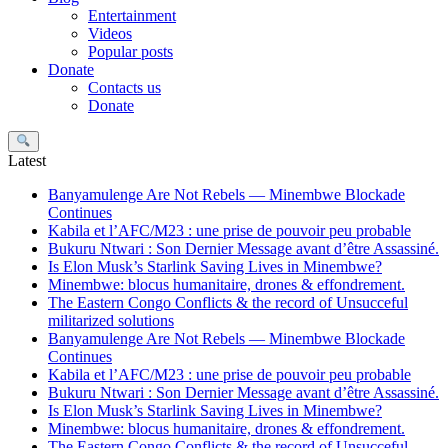
Entertainment
Videos
Popular posts
Donate
Contacts us
Donate
Search
Latest
Banyamulenge Are Not Rebels — Minembwe Blockade
Continues
Kabila et l’AFC/M23 : une prise de pouvoir peu probable
Bukuru Ntwari : Son Dernier Message avant d’être Assassiné.
Is Elon Musk’s Starlink Saving Lives in Minembwe?
Minembwe: blocus humanitaire, drones & effondrement.
The Eastern Congo Conflicts & the record of Unsucceful
militarized solutions
Banyamulenge Are Not Rebels — Minembwe Blockade
Continues
Kabila et l’AFC/M23 : une prise de pouvoir peu probable
Bukuru Ntwari : Son Dernier Message avant d’être Assassiné.
Is Elon Musk’s Starlink Saving Lives in Minembwe?
Minembwe: blocus humanitaire, drones & effondrement.
The Eastern Congo Conflicts & the record of Unsucceful