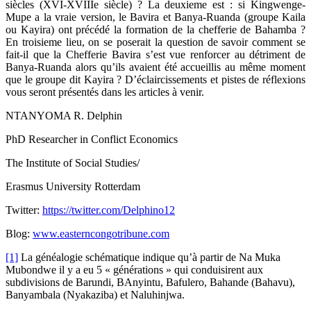
siècles (XVI-XVIIIe siècle) ? La deuxieme est : si Kingwenge-
Mupe a la vraie version, le Bavira et Banya-Ruanda (groupe Kaila
ou Kayira) ont précédé la formation de la chefferie de Bahamba ?
En troisieme lieu, on se poserait la question de savoir comment se
fait-il que la Chefferie Bavira s’est vue renforcer au détriment de
Banya-Ruanda alors qu’ils avaient été accueillis au même moment
que le groupe dit Kayira ? D’éclaircissements et pistes de réflexions
vous seront présentés dans les articles à venir.
NTANYOMA R. Delphin
PhD Researcher in Conflict Economics
The Institute of Social Studies/
Erasmus University Rotterdam
Twitter:
https://twitter.com/Delphino12
Blog:
www.easterncongotribune.com
[1]
La généalogie schématique indique qu’à partir de Na Muka
Mubondwe il y a eu 5 « générations » qui conduisirent aux
subdivisions de Barundi, BAnyintu, Bafulero, Bahande (Bahavu),
Banyambala (Nyakaziba) et Naluhinjwa.