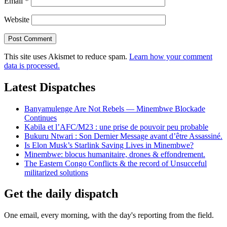
Email
*
Website
This site uses Akismet to reduce spam.
Learn how your comment
data is processed.
Latest Dispatches
Banyamulenge Are Not Rebels — Minembwe Blockade
Continues
Kabila et l’AFC/M23 : une prise de pouvoir peu probable
Bukuru Ntwari : Son Dernier Message avant d’être Assassiné.
Is Elon Musk’s Starlink Saving Lives in Minembwe?
Minembwe: blocus humanitaire, drones & effondrement.
The Eastern Congo Conflicts & the record of Unsucceful
militarized solutions
Get the daily dispatch
One email, every morning, with the day's reporting from the field.