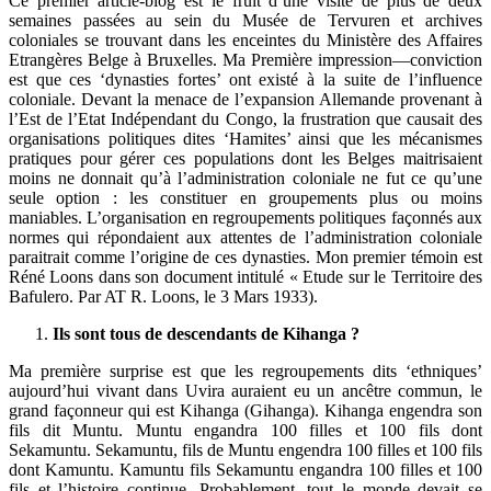
Ce premier article-blog est le fruit d’une visite de plus de deux
semaines passées au sein du Musée de Tervuren et archives
coloniales se trouvant dans les enceintes du Ministère des Affaires
Etrangères Belge à Bruxelles. Ma Première impression―conviction
est que ces ‘dynasties fortes’ ont existé à la suite de l’influence
coloniale. Devant la menace de l’expansion Allemande provenant à
l’Est de l’Etat Indépendant du Congo, la frustration que causait des
organisations politiques dites ‘Hamites’ ainsi que les mécanismes
pratiques pour gérer ces populations dont les Belges maitrisaient
moins ne donnait qu’à l’administration coloniale ne fut ce qu’une
seule option : les constituer en groupements plus ou moins
maniables. L’organisation en regroupements politiques façonnés aux
normes qui répondaient aux attentes de l’administration coloniale
paraitrait comme l’origine de ces dynasties. Mon premier témoin est
Réné Loons dans son document intitulé « Etude sur le Territoire des
Bafulero. Par AT R. Loons, le 3 Mars 1933).
Ils sont tous de descendants de Kihanga ?
Ma première surprise est que les regroupements dits ‘ethniques’
aujourd’hui vivant dans Uvira auraient eu un ancêtre commun, le
grand façonneur qui est Kihanga (Gihanga). Kihanga engendra son
fils dit Muntu. Muntu engandra 100 filles et 100 fils dont
Sekamuntu. Sekamuntu, fils de Muntu engendra 100 filles et 100 fils
dont Kamuntu. Kamuntu fils Sekamuntu engandra 100 filles et 100
fils et l’histoire continue. Probablement, tout le monde devait se