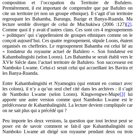
composition et l’occupation du Territoire de Bufulero.
Premièrement, il est important de comprendre que par Bafuliro on
cite un territoire (et non un groupe ethnique). Il s’agit d’un territoire
regroupant les Bahamba, Barungu, Bazige et Banya-Ruanda. Ma
lecture semble diverger de celui de Muchukiwa (2006 :127)
[2]
.
Comme quoi il y avait d’autres clans. Ces sont ces 4 regroupements
« politiques’ qui s’appelleraient de groupes ethniques comme on le
conçoit aujourd’hui. Ces quatre regroupement, stipule Loons, étaient
organisés en chefferies. Le regroupement Bahamba est celui lié au
« fondateur du royaume actuel de Bafulero ». Son fondateur est
Kahambalingishi (selon Loons). Les Bahamba se serait établi vers le
XVIe Siècle dans l’actuel territoire de Bafulero. Son successeur est
Namboko Lwame. Celui-ci serait celui qui accueillant les Bavira et
les Banya-Ruanda.
Entre Kahambalingishi et Nyamogira (qui entrant en contact avec
les colons), il n’y a qu’un seul chef cité dans les archives : il s’agit
de Namboko Lwame (selon Loons). Kingwengwe-Mupe
[3]
lui
apporte une autre version comme quoi Namboko Lwame est le
prédécesseur de Kahambalingishi. La lecture devient compliquée car
on ne sait plus qui a précédé qui ?
Peu importe les deux versions, la question que tout lecteur peut se
poser est de savoir comment se fait-il que Kahambalingishi ou
Namboko Lwame ait dirigé son royaume pendant deux ou trois