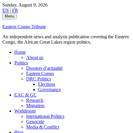
Skip
Sunday, August 9, 2026
to
EN
|
FR
content
Menu
Eastern Congo Tribune
An independent news and analysis publication covering the Eastern
Congo, the African Great Lakes region politics.
Home
About us
Politics
Dossiers d’actualité
Eastern Congo
DRC Politics
Elections
Governance
EAC & GL
Research
Migration
Worldroom
International Politics
Genocide
Media & Conflict
Blog