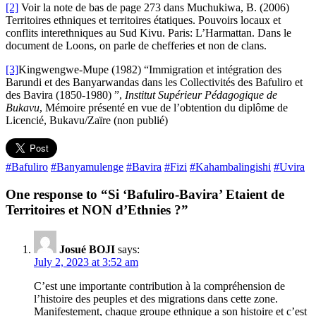
[2]
Voir la note de bas de page 273 dans Muchukiwa, B. (2006)
Territoires ethniques et territoires étatiques. Pouvoirs locaux et
conflits interethniques au Sud Kivu. Paris: L’Harmattan. Dans le
document de Loons, on parle de chefferies et non de clans.
[3]
Kingwengwe-Mupe (1982) “Immigration et intégration des
Barundi et des Banyarwandas dans les Collectivités des Bafuliro et
des Bavira (1850-1980) ”,
Institut Supérieur Pédagogique de
Bukavu
, Mémoire présenté en vue de l’obtention du diplôme de
Licencié, Bukavu/Zaïre (non publié)
#Bafuliro
#Banyamulenge
#Bavira
#Fizi
#Kahambalingishi
#Uvira
One response to “Si ‘Bafuliro-Bavira’ Etaient de
Territoires et NON d’Ethnies ?”
Josué BOJI
says:
July 2, 2023 at 3:52 am
C’est une importante contribution à la compréhension de
l’histoire des peuples et des migrations dans cette zone.
Manifestement, chaque groupe ethnique a son histoire et c’est