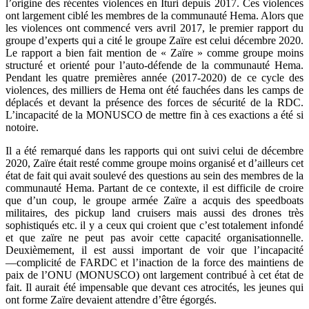
l’origine des récentes violences en Ituri depuis 2017. Ces violences
ont largement ciblé les membres de la communauté Hema. Alors que
les violences ont commencé vers avril 2017, le premier rapport du
groupe d’experts qui a cité le groupe Zaïre est celui décembre 2020.
Le rapport a bien fait mention de « Zaïre » comme groupe moins
structuré et orienté pour l’auto-défende de la communauté Hema.
Pendant les quatre premières année (2017-2020) de ce cycle des
violences, des milliers de Hema ont été fauchées dans les camps de
déplacés et devant la présence des forces de sécurité de la RDC.
L’incapacité de la MONUSCO de mettre fin à ces exactions a été si
notoire.
Il a été remarqué dans les rapports qui ont suivi celui de décembre
2020, Zaïre était resté comme groupe moins organisé et d’ailleurs cet
état de fait qui avait soulevé des questions au sein des membres de la
communauté Hema. Partant de ce contexte, il est difficile de croire
que d’un coup, le groupe armée Zaïre a acquis des speedboats
militaires, des pickup land cruisers mais aussi des drones très
sophistiqués etc. il y a ceux qui croient que c’est totalement infondé
et que zaïre ne peut pas avoir cette capacité organisationnelle.
Deuxièmement, il est aussi important de voir que l’incapacité
―complicité de FARDC et l’inaction de la force des maintiens de
paix de l’ONU (MONUSCO) ont largement contribué à cet état de
fait. Il aurait été impensable que devant ces atrocités, les jeunes qui
ont forme Zaïre devaient attendre d’être égorgés.