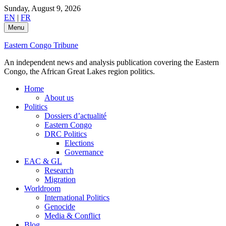
Skip
Sunday, August 9, 2026
to
EN
|
FR
content
Menu
Eastern Congo Tribune
An independent news and analysis publication covering the Eastern
Congo, the African Great Lakes region politics.
Home
About us
Politics
Dossiers d’actualité
Eastern Congo
DRC Politics
Elections
Governance
EAC & GL
Research
Migration
Worldroom
International Politics
Genocide
Media & Conflict
Blog