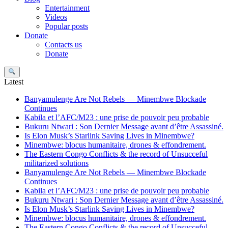
Entertainment
Videos
Popular posts
Donate
Contacts us
Donate
Search
Latest
Banyamulenge Are Not Rebels — Minembwe Blockade
Continues
Kabila et l’AFC/M23 : une prise de pouvoir peu probable
Bukuru Ntwari : Son Dernier Message avant d’être Assassiné.
Is Elon Musk’s Starlink Saving Lives in Minembwe?
Minembwe: blocus humanitaire, drones & effondrement.
The Eastern Congo Conflicts & the record of Unsucceful
militarized solutions
Banyamulenge Are Not Rebels — Minembwe Blockade
Continues
Kabila et l’AFC/M23 : une prise de pouvoir peu probable
Bukuru Ntwari : Son Dernier Message avant d’être Assassiné.
Is Elon Musk’s Starlink Saving Lives in Minembwe?
Minembwe: blocus humanitaire, drones & effondrement.
The Eastern Congo Conflicts & the record of Unsucceful