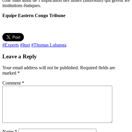
crise mais aussi de l’implication des unités (individus) qui gèrent les
institutions étatiques.
Equipe Eastern Congo Tribune
#Experts
#Ituri
#Thomas Lubanga
Leave a Reply
Your email address will not be published.
Required fields are
marked
*
Comment
*
Name
*