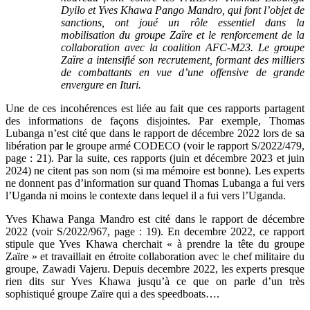
Dyilo et Yves Khawa Pango Mandro, qui font l’objet de
sanctions, ont joué un rôle essentiel dans la
mobilisation du groupe Zaïre et le renforcement de la
collaboration avec la coalition AFC-M23. Le groupe
Zaïre a intensifié son recrutement, formant des milliers
de combattants en vue d’une offensive de grande
envergure en Ituri.
Une de ces incohérences est liée au fait que ces rapports partagent
des informations de façons disjointes. Par exemple, Thomas
Lubanga n’est cité que dans le rapport de décembre 2022 lors de sa
libération par le groupe armé CODECO (voir le rapport S/2022/479,
page : 21). Par la suite, ces rapports (juin et décembre 2023 et juin
2024) ne citent pas son nom (si ma mémoire est bonne). Les experts
ne donnent pas d’information sur quand Thomas Lubanga a fui vers
l’Uganda ni moins le contexte dans lequel il a fui vers l’Uganda.
Yves Khawa Panga Mandro est cité dans le rapport de décembre
2022 (voir S/2022/967, page : 19). En decembre 2022, ce rapport
stipule que Yves Khawa cherchait « à prendre la tête du groupe
Zaïre » et travaillait en étroite collaboration avec le chef militaire du
groupe, Zawadi Vajeru. Depuis decembre 2022, les experts presque
rien dits sur Yves Khawa jusqu’à ce que on parle d’un très
sophistiqué groupe Zaïre qui a des speedboats….