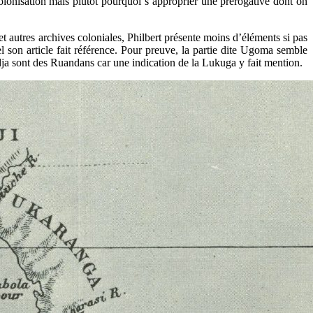
colonisation mais plutôt pourquoi s’approprier une prérogative dont on
et autres archives coloniales, Philbert présente moins d’éléments si pas
l son article fait référence. Pour preuve, la partie dite Ugoma semble
dja sont des Ruandans car une indication de la Lukuga y fait mention.