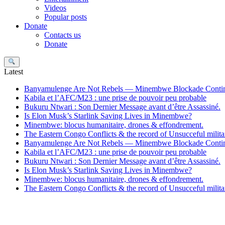
Videos
Popular posts
Donate
Contacts us
Donate
Search
Latest
Banyamulenge Are Not Rebels — Minembwe Blockade Conti
Kabila et l’AFC/M23 : une prise de pouvoir peu probable
Bukuru Ntwari : Son Dernier Message avant d’être Assassiné.
Is Elon Musk’s Starlink Saving Lives in Minembwe?
Minembwe: blocus humanitaire, drones & effondrement.
The Eastern Congo Conflicts & the record of Unsucceful militar
Banyamulenge Are Not Rebels — Minembwe Blockade Conti
Kabila et l’AFC/M23 : une prise de pouvoir peu probable
Bukuru Ntwari : Son Dernier Message avant d’être Assassiné.
Is Elon Musk’s Starlink Saving Lives in Minembwe?
Minembwe: blocus humanitaire, drones & effondrement.
The Eastern Congo Conflicts & the record of Unsucceful militar