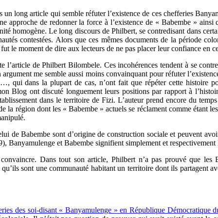
 un long article qui semble réfuter l’existence de ces chefferies Banya
 d’une approche de redonner la force à l’existence de « Babembe » ainsi
ité homogène. Le long discours de Philbert, se contredisant dans certai
autés contestées. Alors que ces mêmes documents de la période colonia
t fut le moment de dire aux lecteurs de ne pas placer leur confiance en ce
nte l’article de Philbert Bilombele. Ces incohérences tendent à se contre
argument me semble aussi moins convainquant pour réfuter l’existence d
ui dans la plupart de cas, n’ont fait que répéter cette histoire po
n Blog ont discuté longuement leurs positions par rapport à l’histoire 
tablissement dans le territoire de Fizi. L’auteur prend encore du temps 
s de la région dont les « Babembe » actuels se réclament comme étant 
rs manipulé.
i de Babembe sont d’origine de construction sociale et peuvent avoir l
959), Banyamulenge et Babembe signifient simplement et respectivement 
us convaincre. Dans tout son article, Philbert n’a pas prouvé que 
re qu’ils sont une communauté habitant un territoire dont ils partagent 
eries des soi-disant « Banyamulenge » en République Démocratique du 