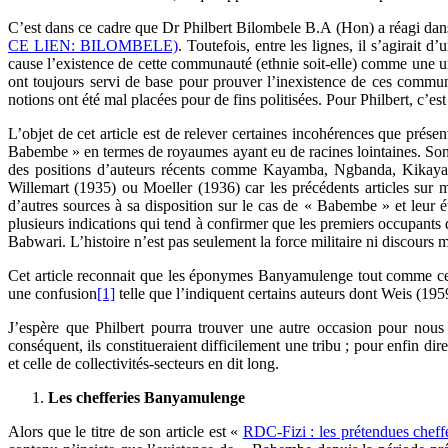
C’est dans ce cadre que Dr Philbert Bilombele B.A (Hon) a réagi dans
CE LIEN: BILOMBELE)
. Toutefois, entre les lignes, il s’agirait
cause l’existence de cette communauté (ethnie soit-elle) comme une un
ont toujours servi de base pour prouver l’inexistence de ces commun
notions ont été mal placées pour de fins politisées. Pour Philbert, c’es
L’objet de cet article est de relever certaines incohérences que prése
Babembe » en termes de royaumes ayant eu de racines lointaines. Son 
des positions d’auteurs récents comme Kayamba, Ngbanda, Kikaya…, q
Willemart (1935) ou Moeller (1936) car les précédents articles sur mo
d’autres sources à sa disposition sur le cas de « Babembe » et leur é
plusieurs indications qui tend à confirmer que les premiers occupant
Babwari. L’histoire n’est pas seulement la force militaire ni discou
Cet article reconnait que les éponymes Banyamulenge tout comme celu
une confusion
[1]
telle que l’indiquent certains auteurs dont Weis (1
J’espère que Philbert pourra trouver une autre occasion pour no
conséquent, ils constitueraient difficilement une tribu ; pour enfin di
et celle de collectivités-secteurs en dit long.
Les chefferies Banyamulenge
Alors que le titre de son article est «
RDC-Fizi : les prétendues cheff