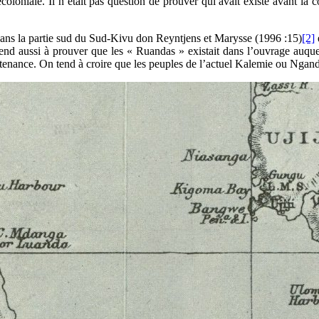
oloniale. Il n’était pas question de prouver qui avait existé avant la 
dans la partie sud du Sud-Kivu don Reyntjens et Marysse (1996 :15)
[2]
 tend aussi à prouver que les « Ruandas » existait dans l’ouvrage auque
rtenance. On tend à croire que les peuples de l’actuel Kalemie ou Ngan