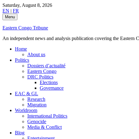
Skip
Saturday, August 8, 2026
to
EN
|
FR
content
Menu
Eastern Congo Tribune
An independent news and analysis publication covering the Eastern Co
Home
About us
Politics
Dossiers d’actualité
Eastern Congo
DRC Politics
Elections
Governance
EAC & GL
Research
Migration
Worldroom
International Politics
Genocide
Media & Conflict
Blog
Entertainment