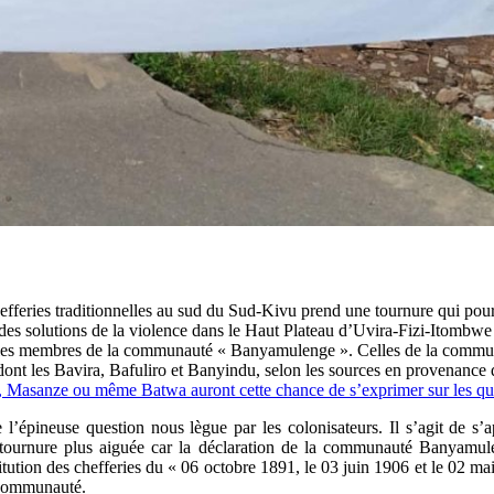
fferies traditionnelles au sud du Sud-Kivu prend une tournure qui pourr
 des solutions de la violence dans le Haut Plateau d’Uvira-Fizi-Itombw
t les membres de la communauté « Banyamulenge ». Celles de la commun
ont dont les Bavira, Bafuliro et Banyindu, selon les sources en proven
, Masanze ou même Batwa auront cette chance de s’exprimer sur les quest
’épineuse question nous lègue par les colonisateurs. Il s’agit de s’a
 tournure plus aiguée car la déclaration de la communauté Banyamulen
onstitution des chefferies du « 06 octobre 1891, le 03 juin 1906 et le 02
 communauté.