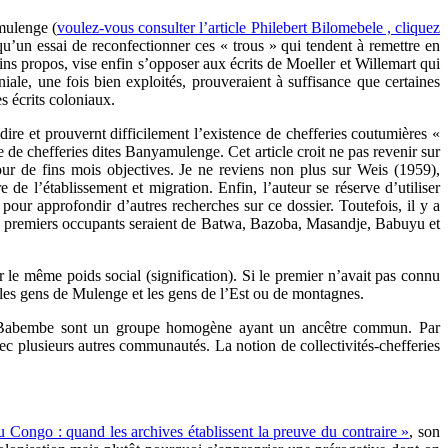
mulenge (
voulez-vous consulter l’article Philebert Bilomebele , cliquez
 qu’un essai de reconfectionner ces « trous » qui tendent à remettre en
ns propos, vise enfin s’opposer aux écrits de Moeller et Willemart qui
le, une fois bien exploités, prouveraient à suffisance que certaines
s écrits coloniaux.
dire et prouvernt difficilement l’existence de chefferies coutumières «
e chefferies dites Banyamulenge. Cet article croit ne pas revenir sur
ur de fins mois objectives. Je ne reviens non plus sur Weis (1959),
de l’établissement et migration. Enfin, l’auteur se réserve d’utiliser
pour approfondir d’autres recherches sur ce dossier. Toutefois, il y a
les premiers occupants seraient de Batwa, Bazoba, Masandje, Babuyu et
e même poids social (signification). Si le premier n’avait pas connu
les gens de Mulenge et les gens de l’Est ou de montagnes.
les Babembe sont un groupe homogène ayant un ancêtre commun. Par
avec plusieurs autres communautés. La notion de collectivités-chefferies
Congo : quand les archives établissent la preuve du contraire »
, son