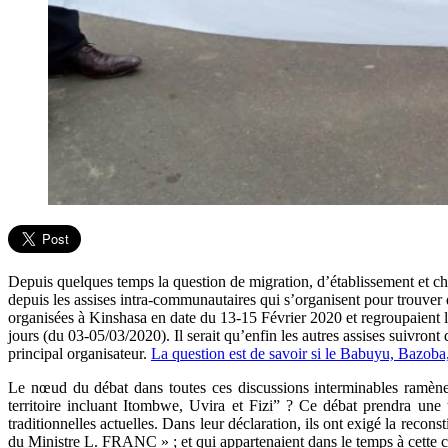
Depuis quelques temps la question de migration, d’établissement et che
depuis les assises intra-communautaires qui s’organisent pour trouver
organisées à Kinshasa en date du 13-15 Février 2020 et regroupaien
jours (du 03-05/03/2020). Il serait qu’enfin les autres assises suivr
principal organisateur.
La question est de savoir si le Babuyu, Bazoba
Le nœud du débat dans toutes ces discussions interminables ramène l
territoire incluant Itombwe, Uvira et Fizi” ? Ce débat prendra une
traditionnelles actuelles. Dans leur déclaration, ils ont exigé la rec
du Ministre L. FRANC » ; et qui appartenaient dans le temps à cette