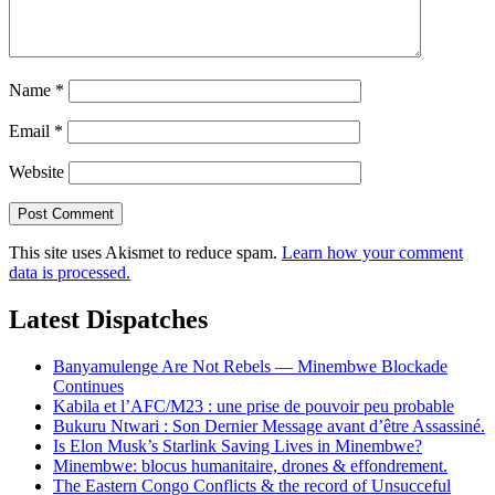
Name
*
Email
*
Website
This site uses Akismet to reduce spam.
Learn how your comment
data is processed.
Latest Dispatches
Banyamulenge Are Not Rebels — Minembwe Blockade
Continues
Kabila et l’AFC/M23 : une prise de pouvoir peu probable
Bukuru Ntwari : Son Dernier Message avant d’être Assassiné.
Is Elon Musk’s Starlink Saving Lives in Minembwe?
Minembwe: blocus humanitaire, drones & effondrement.
The Eastern Congo Conflicts & the record of Unsucceful