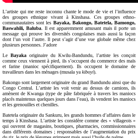
L’artiste qui me reste inconnu chante le mode de vie et l’influence
des groupes ethnique vivant à Kinshasa. Ces groupes ethno-
communautaires sont les
Bayaka, Bakongo, Batetela, Bamongo,
Baswahili, Baluba
. Il est apparemment amusant mais il porte un
message qui prouve les diversités congolaises mais aussi la façon
dont l’un voit l’autre. Il peut s’agir d’une vue globale même chez
plusieurs personnes. J’adore
Le
Bayaka
originaire du Kwilu-Bandundu, l’artiste les conçoit
comme ceux viennent à pied, ils s’occupent du commerce des maïs
et farine (manioc spécifiquement). Ils occupent le domaine de
travailleurs dans les ménages (musala ya
kiboyi
).
Bakongo sont largement originaire du grand Bandundu ainsi que du
Congo Central. L’artiste les voit venir au dessus de camions, ils
amènent de Kwanga (type de pâte fabriquée à travers les maniocs
placés maintenus quelques jours dans l’eau), ils vendent les maniocs
et les grenouilles et chenilles.
Batetela originaire du Sankuru, les grands hommes d’affaires dans le
temps à Kinshasa. L’artiste les considère comme des « villageois »
qui ouvrent de magasins, boutiques, pharmacies, commissionnaires
dans différents domaines ; responsables de l’augmentation du prix
du riz, le prix de légumes grimpent mais aussi l’huile de palme.