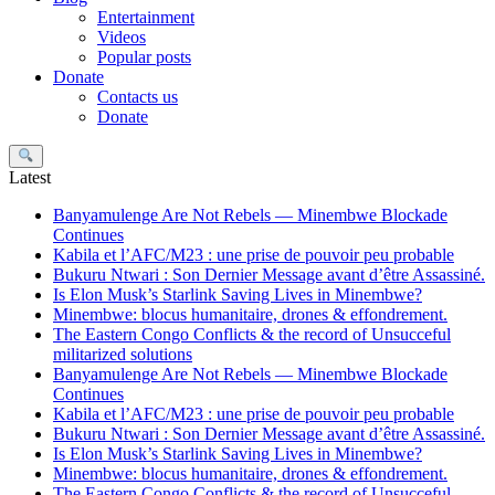
Entertainment
Videos
Popular posts
Donate
Contacts us
Donate
Search
Latest
Banyamulenge Are Not Rebels — Minembwe Blockade
Continues
Kabila et l’AFC/M23 : une prise de pouvoir peu probable
Bukuru Ntwari : Son Dernier Message avant d’être Assassiné.
Is Elon Musk’s Starlink Saving Lives in Minembwe?
Minembwe: blocus humanitaire, drones & effondrement.
The Eastern Congo Conflicts & the record of Unsucceful
militarized solutions
Banyamulenge Are Not Rebels — Minembwe Blockade
Continues
Kabila et l’AFC/M23 : une prise de pouvoir peu probable
Bukuru Ntwari : Son Dernier Message avant d’être Assassiné.
Is Elon Musk’s Starlink Saving Lives in Minembwe?
Minembwe: blocus humanitaire, drones & effondrement.
The Eastern Congo Conflicts & the record of Unsucceful