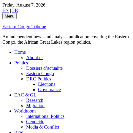
Skip
Friday, August 7, 2026
to
EN
|
FR
content
Menu
Eastern Congo Tribune
An independent news and analysis publication covering the Eastern
Congo, the African Great Lakes region politics.
Home
About us
Politics
Dossiers d’actualité
Eastern Congo
DRC Politics
Elections
Governance
EAC & GL
Research
Migration
Worldroom
International Politics
Genocide
Media & Conflict
Blog